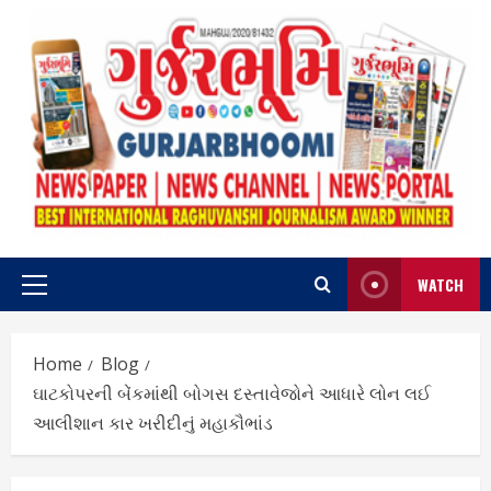
Skip
to
content
WATCH
Primary
Menu
Home
Blog
ઘાટકોપરની બેંકમાંથી બોગસ દસ્તાવેજોને આધારે લોન લઈ
આલીશાન કાર ખરીદીનું મહાકૌભાંડ