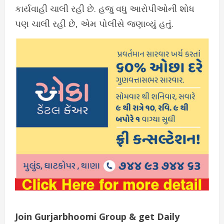
કાર્યવાહી ચાલી રહી છે. હજુ વધુ આરોપીઓની શોધ
પણ ચાલી રહી છે, એમ પોલીસે જણાવ્યું હતું.
Join Gurjarbhoomi Group & get Daily