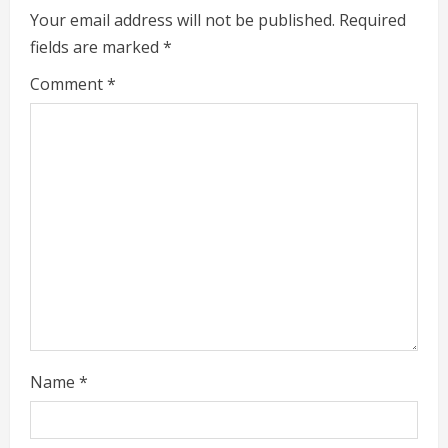
e
Your email address will not be published.
Required
fields are marked
*
R
Comment
*
e
a
d
i
n
g
Name
*