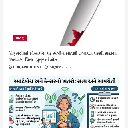
Blog
વિક્રોલીમાં મોબાઈલ પર સંગીત મોટેથી વગાડવા પરથી થયેલા
ઝઘડામાં પિતા- પુત્રનાં મોત
GURJARBHOOMI
August 7, 2026