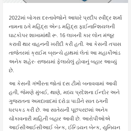
2022માં બોગસ દસ્તાવેજોને આધારે પ્રદીપ રવીંદ્ર શર્મા
નામના ઠગે મહિંદ્રા એન્ડ મહિંદ્રા ફાઈનાન્શિયલની
ઘાટકોપર શાખામાંથી રૂ. 16 લાખની કાર લોન મંજૂર
કરાવી થાર વાહનની ખરીદી કરી હતી. આ કેસની તપાસ
તાજેતરમાં ક્રાઈમ બ્રાન્ચે હાથમાં લેતાં આ મહાકૌભાંડ
અનેક શહેર- રાજ્યમાં ફેલાયેલું હોવાનું બહાર આવ્યું
છે.
આ કેસની ગંભીરતા જોતાં દસ ટીમો બનાવવામાં આવી
હતી, જેમણે મુંબઈ, થાણે, મધ્ય પ્રદેશના ઈન્દોર અને
ગુજરાતના અમદાવાદમાં દરોડા પાડીને સાત ઠગની
ધરપકડ કરી છે. આ સાતેયની પૂછપરછમાં અનેક
ચોંકાવનારી માહિતી બહાર આવી છે. આરોપીઓએ
આઈસીઆઈસીઆઈ બેન્ક, ઈન્ડિયન બેન્ક, યુનિયન