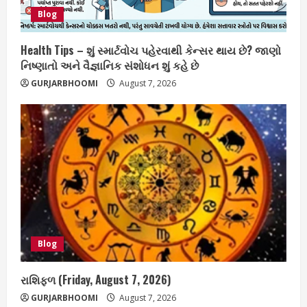
Blog
Health Tips – શું સ્માર્ટવોચ પહેરવાથી કેન્સર થાય છે? જાણો
નિષ્ણાતો અને વૈજ્ઞાનિક સંશોધન શું કહે છે
GURJARBHOOMI
August 7, 2026
Blog
રાશિફળ (Friday, August 7, 2026)
GURJARBHOOMI
August 7, 2026