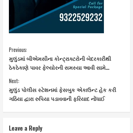
C
Previous:
મુલુંડમાં બીએમસીના કોન્ટ્રાક્ટરોની બેદરકારીથી
o
ઠેકઠેકાણે પાવર ફેલ્યોરની સમસ્યા આવી સામે…
n
Next:
t
મુલુંડ પોલીસ સ્ટેશનમાં ફેસબુક એકાઉન્ટ હેક કરી
i
ગઠિયા દ્વારા રુપિયા પડાવવાની ફરિયાદ નોંધાઈ
n
u
Leave a Reply