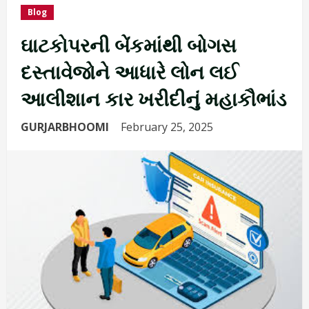
Blog
ઘાટકોપરની બેંકમાંથી બોગસ
દસ્તાવેજોને આધારે લોન લઈ
આલીશાન કાર ખરીદીનું મહાકૌભાંડ
GURJARBHOOMI
February 25, 2025