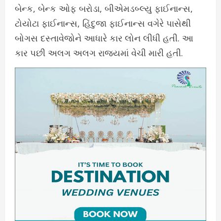
બેન્ક, બેન્ક ઓફ બરોડા, બીએમડબ્લ્યુ ફાઈનાન્સ,
ટોયોટા ફાઈનાન્સ, હિંદુજા ફાઈનાન્સ વગેરે પાસેથી
બોગસ દસ્તાવેજોને આધારે કાર લોન લીધી હતી. આ
કાર પછી અલગ અલગ રાજ્યમાં વેચી મારી હતી.