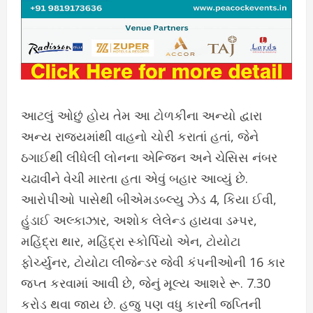
આટલું ઓછું હોય તેમ આ ટોળકીના અન્યો દ્વારા
અન્ય રાજ્યમાંથી વાહનો ચોરી કરાતાં હતાં, જેને
ઠગાઈથી લીધેલી લોનના એન્જિન અને ચેસિસ નંબર
ચઢાવીને વેચી મારતા હતા એવું બહાર આવ્યું છે.
આરોપીઓ પાસેથી બીએમડબ્લ્યુ ઝેડ 4, કિયા ઈવી,
હુંડાઈ અલ્કાઝાર, અશોક લેલેન્ડ હાયવા ડમ્પર,
મહિંદ્રા થાર, મહિંદ્રા સ્કોર્પિયો એન, ટોયોટા
ફોર્ચ્યુનર, ટોયોટા લીજેન્ડર જેવી કંપનીઓની 16 કાર
જપ્ત કરવામાં આવી છે, જેનું મૂલ્ય આશરે રૂ. 7.30
કરોડ થવા જાય છે. હજુ પણ વધુ કારની જપ્તિની