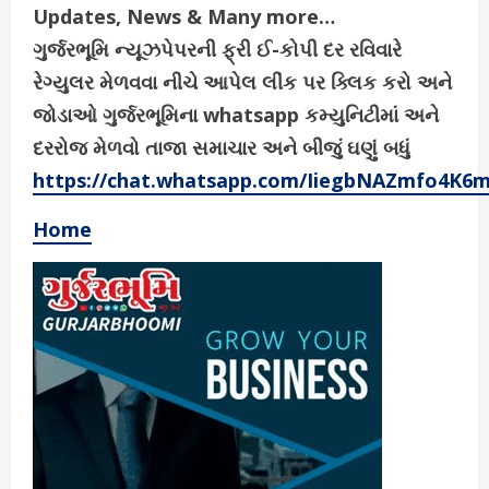
Updates, News & Many more…
ગુર્જરભૂમિ ન્યૂઝપેપરની ફ્રી ઈ-કોપી દર રવિવારે
રેગ્યુલર મેળવવા નીચે આપેલ લીંક પર ક્લિક કરો અને
જોડાઓ ગુર્જરભૂમિના whatsapp કમ્યુનિટીમાં અને
દરરોજ મેળવો તાજા સમાચાર અને બીજું ઘણું બધું
https://chat.whatsapp.com/IiegbNAZmfo4K6
Home