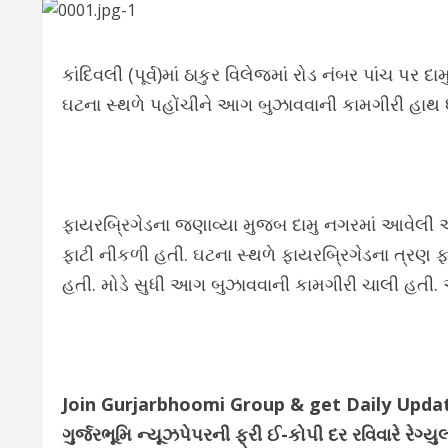
કાંદિવલી (પૂર્વ)માં ઠાકુર વિલેજમાં રોડ નંબર પાંચ 
ઘટના સ્થળે પહોંચીને આગ બુઝાવવાની કામગીરી હાથ
ફાયરબ્રિગેડના જણાવ્યા મુજબ દામુ નગરમાં આવેલી 
ફાટી નીકળી હતી. ઘટના સ્થળે ફાયરબ્રિગેડના ત્રણ 
હતી. મોડે સુધી આગ બુઝાવવાની કામગીરી ચાલી હતી. 
Join Gurjarbhoomi Group & get Daily Upd
ગુર્જરભૂમિ ન્યૂઝપેપરની ફ્રી ઈ-કોપી દર રવિવારે ર