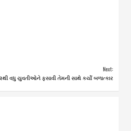
Next:
૨થી વધુ યુવતીઓને ફસાવી તેમની સાથે કર્યો બળાત્કાર