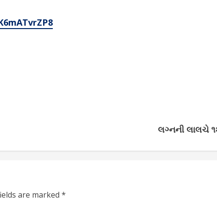
4K6mATvrZP8
લગ્નની લાલચે ૧
fields are marked
*