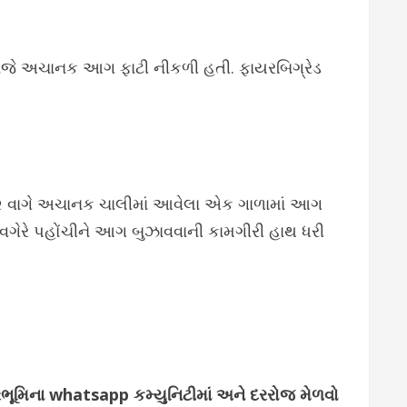
ડી સાંજે અચાનક આગ ફાટી નીકળી હતી. ફાયરબિગ્રેડ
.૪૨ વાગે અચાનક ચાલીમાં આવેલા એક ગાળામાં આગ
 વગેરે પહોંચીને આગ બુઝાવવાની કામગીરી હાથ ધરી
્જરભૂમિના whatsapp કમ્યુનિટીમાં અને દરરોજ મેળવો