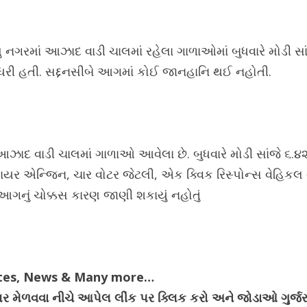
પર દામુ નગરમાં આઝાદ વાડી ચાલમાં રહેલા ગાળાઓમાં બુધવારે મો
 ધરી હતી. સદ્દનસીબે આગમાં કોઈ જાનહાનિ થઈ નહોતી.
આઝાદ વાડી ચાલમાં ગાળાઓ આવેલા છે. બુધવારે મોડી સાંજે ૬
ફાયર એન્જિન, ચાર વોટર જેટલી, એક ક્વિક રિસ્પોન્સ વેહિકલ
આગનું ચોક્કસ કારણ જાણી શકાયું નહોતું
ates, News & Many more…
ેગ્યુલર મેળવવા નીચે આપેલ લીંક પર ક્લિક કરો અને જોડાઓ ગુર