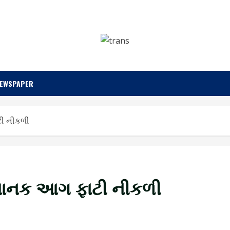
NEWSPAPER
ટી નીકળી
અચાનક આગ ફાટી નીકળી