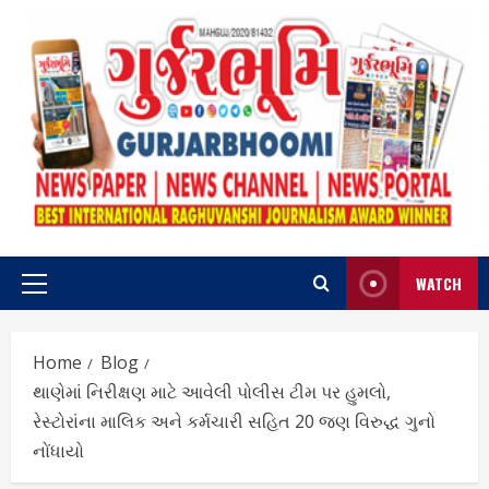
Skip
to
content
WATCH
Primary
Menu
Home
Blog
થાણેમાં નિરીક્ષણ માટે આવેલી પોલીસ ટીમ પર હુમલો,
રેસ્ટોરાંના માલિક અને કર્મચારી સહિત 20 જણ વિરુદ્ધ ગુનો
નોંધાયો