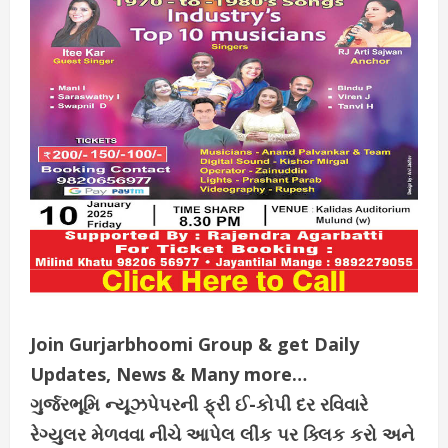
Join Gurjarbhoomi Group & get Daily
Updates, News & Many more…
ગુર્જરભૂમિ ન્યૂઝપેપરની ફ્રી ઈ-કોપી દર રવિવારે
રેગ્યુલર મેળવવા નીચે આપેલ લીંક પર ક્લિક કરો અને