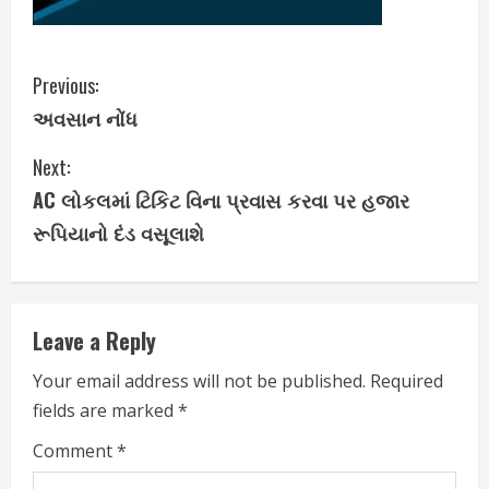
C
Previous:
અવસાન નોંધ
o
Next:
n
AC લોકલમાં ટિકિટ વિના પ્રવાસ કરવા પર હજાર
t
રૂપિયાનો દંડ વસૂલાશે
i
n
Leave a Reply
u
Your email address will not be published.
Required
e
fields are marked
*
R
Comment
*