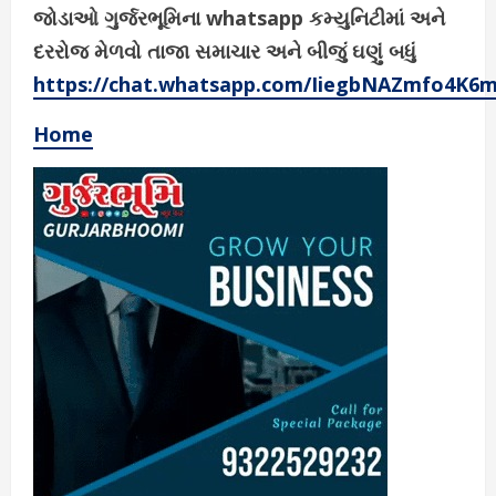
જોડાઓ ગુર્જરભૂમિના whatsapp કમ્યુનિટીમાં અને
દરરોજ મેળવો તાજા સમાચાર અને બીજું ઘણું બધું
https://chat.whatsapp.com/IiegbNAZmfo4K6
Home