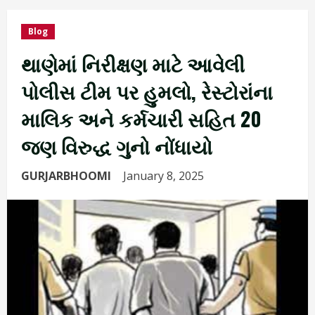
Blog
થાણેમાં નિરીક્ષણ માટે આવેલી
પોલીસ ટીમ પર હુમલો, રેસ્ટોરાંના
માલિક અને કર્મચારી સહિત 20
જણ વિરુદ્ધ ગુનો નોંધાયો
GURJARBHOOMI
January 8, 2025