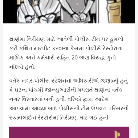
થાણેમાં નિરીક્ષણ માટે આવેલી પોલીસ ટીમ પર હુમલો
કરી કથિત મારપીટ કરવાના કેસમાં પોલીસે રેસ્ટોરાંના
માલિક અને કર્મચારી સહિત 20 જણ વિરુદ્ધ ગુનો
નોંધ્યો હતો.
વર્તક નગર પોલીસ સ્ટેશનના અધિકારીએ જણાવ્યું હતું
કે ઘટના પાંચમી જાન્યુઆરીની મધરાતે થાણેના વર્તક
નગર વિસ્તારમાં બની હતી. વરિષ્ઠો દ્વારા આદેશ
આપવામાં આવ્યા બાદ પોલીસની ટીમ ઉપવન પરિસરની
સ્કાયલાઈન રેસ્ટોરાંમાં નિરીક્ષણ માટે ગઈ હતી.