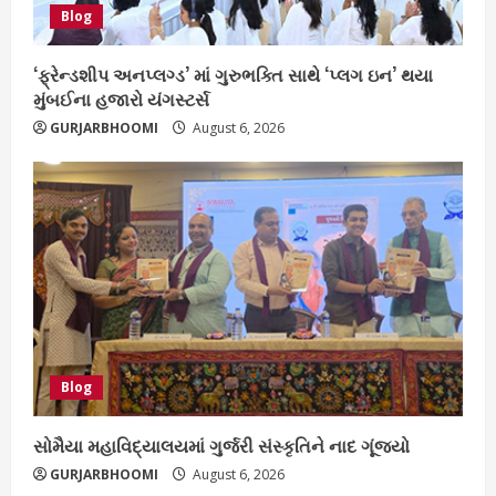
Blog
‘ફ્રેન્ડશીપ અનપ્લગ્ડ’ માં ગુરુભક્તિ સાથે ‘પ્લગ ઇન’ થયા
મુંબઈના હજારો યંગસ્ટર્સ
GURJARBHOOMI
August 6, 2026
Blog
સોમૈયા મહાવિદ્યાલયમાં ગુર્જરી સંસ્કૃતિને નાદ ગૂંજ્યો
GURJARBHOOMI
August 6, 2026