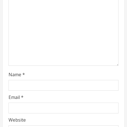
e
a
d
i
n
g
Name
*
Email
*
Website