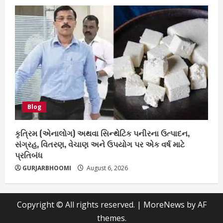
Blog
કૃત્રિમ (એનાલોગ) અથવા સિન્થેટિક પનીરના ઉત્પાદન,
સંગ્રહ, વિતરણ, વેચાણ અને ઉપયોગ પર એક વર્ષ માટે
પ્રતિબંધ
GURJARBHOOMI
August 6, 2026
Copyright © All rights reserved.
|
MoreNews
by AF
themes.