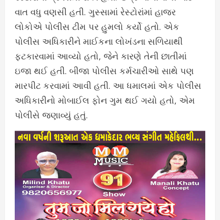
વાત વધુ વણસી હતી. ગુસ્સામાં રેસ્ટોરાંમાં હાજર
લોકોએ પોલીસ ટીમ પર હુમલો કર્યો હતો. એક
પોલીસ અધિકારીને માઈકના લોખંડના સળિયાથી
ફટકારવામાં આવ્યો હતો, જેને કારણે તેની છાતીમાં
ઇજા થઈ હતી. બીજા પોલીસ કર્મચારીઓ સાથે પણ
મારપીટ કરવામાં આવી હતી. આ ધમાલમાં એક પોલીસ
અધિકારીનો મોબાઈલ ફોન ગુમ થઈ ગયો હતો, એમ
પોલીસે જણાવ્યું હતું.