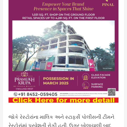
જોકે રેસ્ટોરાંના માલિક અને સ્ટાફર્સે પોલીસની ટીમને
રેસ્ટોરાંમાં પ્રવેશતી રોકી હતી. ઉગ્ર બોલાચાલી બાદ