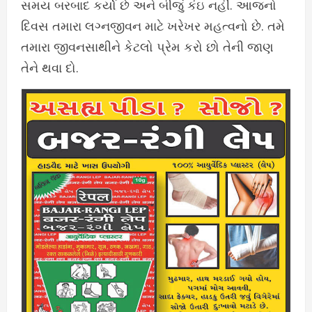
સમય બરબાદ કર્યો છે અને બીજું કંઇ નહીં. આજનો
દિવસ તમારા લગ્નજીવન માટે ખરેખર મહત્વનો છે. તમે
તમારા જીવનસાથીને કેટલો પ્રેમ કરો છો તેની જાણ
તેને થવા દો.