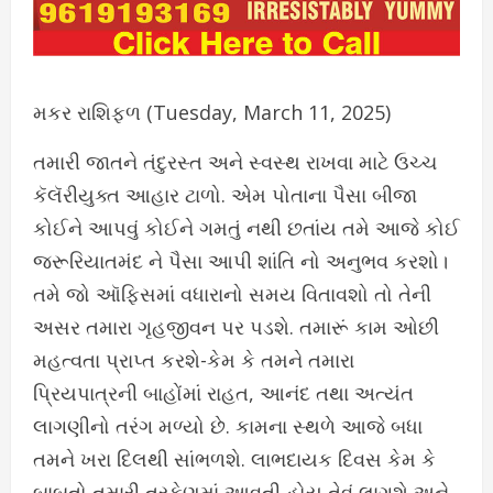
મકર રાશિફળ (Tuesday, March 11, 2025)
તમારી જાતને તંદુરસ્ત અને સ્વસ્થ રાખવા માટે ઉચ્ચ
કૅલૅરીયુક્ત આહાર ટાળો. એમ પોતાના પૈસા બીજા
કોઈને આપવું કોઈને ગમતું નથી છતાંય તમે આજે કોઈ
જરૂરિયાતમંદ ને પૈસા આપી શાંતિ નો અનુભવ કરશો।
તમે જો ઑફિસમાં વધારાનો સમય વિતાવશો તો તેની
અસર તમારા ગૃહજીવન પર પડશે. તમારૂં કામ ઓછી
મહત્વતા પ્રાપ્ત કરશે-કેમ કે તમને તમારા
પ્રિયપાત્રની બાહોંમાં રાહત, આનંદ તથા અત્યંત
લાગણીનો તરંગ મળ્યો છે. કામના સ્થળે આજે બધા
તમને ખરા દિલથી સાંભળશે. લાભદાયક દિવસ કેમ કે
બાબતો તમારી તરફેણમાં આવતી હોય તેવું લાગશે અને