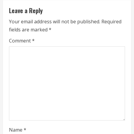
e
Leave a Reply
R
Your email address will not be published.
Required
fields are marked
*
e
Comment
*
a
d
i
n
g
Name
*