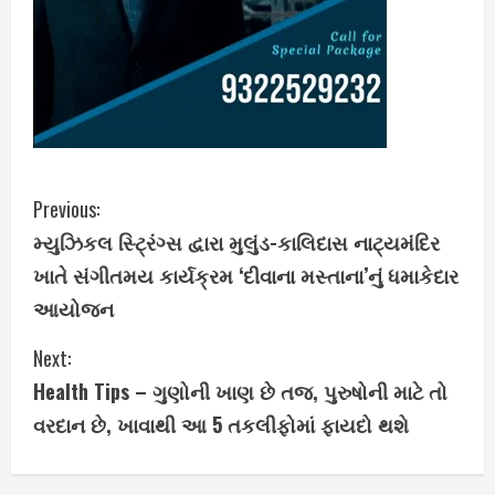
C
Previous:
મ્યુઝિકલ સ્ટ્રિંગ્સ દ્વારા મુલુંડ-કાલિદાસ નાટ્યમંદિર
o
ખાતે સંગીતમય કાર્યક્રમ ‘દીવાના મસ્તાના’નું ધમાકેદાર
n
આયોજન
t
Next:
i
Health Tips – ગુણોની ખાણ છે તજ, પુરુષોની માટે તો
વરદાન છે, ખાવાથી આ 5 તકલીફોમાં ફાયદો થશે
n
u