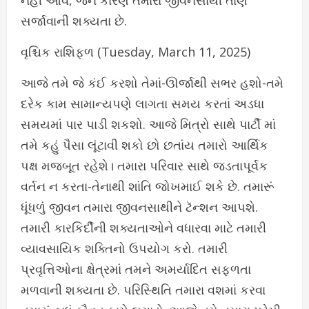
સર્જાવાની શક્યતા છે.
વૃશ્ચિક રાશિફળ (Tuesday, March 11, 2025)
આજે તમે જે કંઈ કરશો તેમાં-ઊર્જાથી સભર હશો-તમે
દરેક કામ સામાન્યપણે લાગતા સમય કરતાં અડધા
સમયમાં પાર પાડી શકશો. આજે મિત્રો સાથે પાર્ટી માં
તમે કહું પૈસા લૂંટાવી શકો છો છતાંય તમારો આર્થિક
પક્ષ મજબૂત રહેશે। તમારા પરિવાર સાથે જડતાપૂર્વક
વર્તન ન કરતા-તેનાથી શાંતિ જોખમાઈ શકે છે. તમારૂં
ધૂંધળું જીવન તમારા જીવનસાથીને ટૅન્શન આપશે.
તમારી કારકિર્દીની શક્યતાઓને વધારવા માટે તમારી
વ્યાવસાયિક શક્તિનો ઉપયોગ કરો. તમારી
પ્રવૃત્તિઓના ક્ષેત્રમાં તમને અમર્યાદિત સફળતા
મળવાની શક્યતા છે. પરિસ્થિતિ તમારા વશમાં કરવા