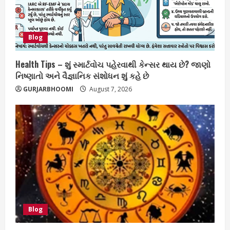
Blog
Health Tips – શું સ્માર્ટવોચ પહેરવાથી કેન્સર થાય છે? જાણો
નિષ્ણાતો અને વૈજ્ઞાનિક સંશોધન શું કહે છે
GURJARBHOOMI
August 7, 2026
Blog