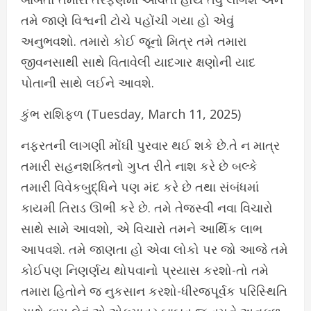
તમે જાણે વિશ્વની ટોચે પહોંચી ગયા હો એવું
અનુભવશો. તમારો કોઈ જૂનો મિત્ર તમે તમારા
જીવનસાથી સાથે વિતાવેલી યાદગાર ક્ષણોની યાદ
પોતાની સાથે લઈને આવશે.
કુંભ રાશિફળ (Tuesday, March 11, 2025)
નફરતની લાગણી મોંઘી પુરવાર થઈ શકે છે.તે ન માત્ર
તમારી સહનશક્તિનો ગુપ્ત રીતે નાશ કરે છે બલ્કે
તમારી વિવેકબુદ્ધિને પણ મંદ કરે છે તથા સંબંધમાં
કાયમી તિરાડ ઊભી કરે છે. તમે તેજસ્વી નવા વિચારો
સાથે સામે આવશો, એ વિચારો તમને આર્થિક લાભ
આપવશે. તમે જાણતા હો એવા લોકો પર જો આજે તમે
કોઈપણ નિણર્ણય થોપવાનો પ્રયાસ કરશો-તો તમે
તમારા હિતોને જ નુકસાન કરશો-ધીરજપૂર્વક પરિસ્થિતિ