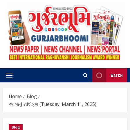
Skip
to
content
WATCH
Primary
Menu
Home
Blog
આજનું રાશિફળ (Tuesday, March 11, 2025)
Blog