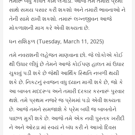
તમારૂં બધું કૌવત કામે લગાડો. આજે તમે તમારા પ્રેમી
સાથે સમય પસાર કરી શકશો અને તમારી ભાવનાઓ ને
તેની સામે રાખી શકશો. તમારૂં લગ્નજીવન આજે
મોકળાશની માગ કરે એવી શક્યતા છે.
ધન રાશિફળ (Tuesday, March 11, 2025)
તમે નવરાશની લહેજત માણવાના છો. જે લોકોએ કોઈ
થી ઉધાર લીધું છે તેમને આજે કોઈપણ હાલત માં ઉધાર
ચુકાવું પડી શકે છે જેથી આર્થિક સ્થિતિ નબળી થયી
શકે છે. નિકટનું સ્વજન વધુ ધ્યાન માગી શકે છે, જો કે
આ બાબત મદદરૂપ અને તમારી દરકાર કરનારૂં પુરવાર
થશે. તમે પ્રથમ નજરે જ પ્રેમમાં પડો એવી શક્યતા
છે. આજે તમને સમજાશે કે પ્રેમ બધી જ બાબતોને
પાછળ મુકી શકે છે. આજે તમે એક નવી પુસ્તક ખરીદી
ને અને ઓરડા માં સ્વયં ને બંધ કરી ને આખો દિવસ