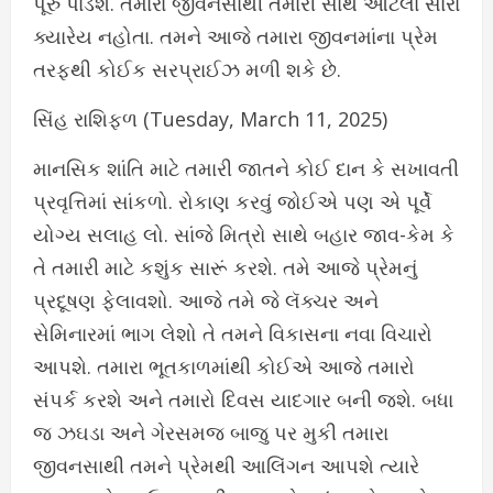
પૂરું પાડશે. તમારા જીવનસાથી તમારી સાથે આટલા સારા
ક્યારેય નહોતા. તમને આજે તમારા જીવનમાંના પ્રેમ
તરફથી કોઈક સરપ્રાઈઝ મળી શકે છે.
સિંહ રાશિફળ (Tuesday, March 11, 2025)
માનસિક શાંતિ માટે તમારી જાતને કોઈ દાન કે સખાવતી
પ્રવૃત્તિમાં સાંકળો. રોકાણ કરવું જોઈએ પણ એ પૂર્વે
યોગ્ય સલાહ લો. સાંજે મિત્રો સાથે બહાર જાવ-કેમ કે
તે તમારી માટે કશુંક સારૂં કરશે. તમે આજે પ્રેમનું
પ્રદૂષણ ફેલાવશો. આજે તમે જે લૅક્ચર અને
સેમિનારમાં ભાગ લેશો તે તમને વિકાસના નવા વિચારો
આપશે. તમારા ભૂતકાળમાંથી કોઈએ આજે તમારો
સંપર્ક કરશે અને તમારો દિવસ યાદગાર બની જશે. બધા
જ ઝઘડા અને ગેરસમજ બાજુ પર મુકી તમારા
જીવનસાથી તમને પ્રેમથી આલિંગન આપશે ત્યારે