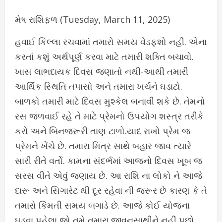
મેષ રાશિફળ (Tuesday, March 11, 2025)
હવાઈ કિલ્લા રચવામાં તમારો સમય વેડફશો નહીં. એના
કરતાં કશું અર્થપૂર્ણ કરવા માટે તમારી શક્તિ બચાવો.
ખાસ લાભદાયક દિવસ જણાતો નથી-આથી તમારી
આર્થિક સ્થિતિ તપાસો અને તમારા ખર્ચને ઘડાટો.
બાળકો તમારી માટે દિવસ મુશ્કેલ બનાવી શકે છે. તેમનો
રસ જળવાઈ રહે તે માટે પ્રેમનો ઉપયોગ શસ્ત્ર તરીકે
કરો અને બિનજરૂરી તાણ ટાળો.યાદ રાખો પ્રેમ જ
પ્રેમને ખેંચે છે. તમારા મિત્ર સાથે બહાર જાવ ત્યારે
સારી રીતે વર્તો. કામના સંદર્ભમાં આજનો દિવસ ખૂબ જ
સરસ વીતે એવું જણાય છે. આ રાશિ ના લોકો ને આજે
દારૂ અને સિગારેટ થી દૂર રહેવા ની જરૂર છે કારણ કે તે
તમારો કિંમતી સમય બગાડે છે. આજે કોઈ યોજના
ઘડવા પહેલા જો તમે તમારા જીવનસાથીને નહીં પૂછો,