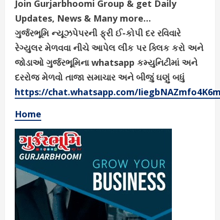
Join Gurjarbhoomi Group & get Daily
Updates, News & Many more…
ગુર્જરભૂમિ ન્યૂઝપેપરની ફ્રી ઈ-કોપી દર રવિવારે
રેગ્યુલર મેળવવા નીચે આપેલ લીંક પર ક્લિક કરો અને
જોડાઓ ગુર્જરભૂમિના whatsapp કમ્યુનિટીમાં અને
દરરોજ મેળવો તાજા સમાચાર અને બીજું ઘણું બધું
https://chat.whatsapp.com/IiegbNAZmfo4K6
Home