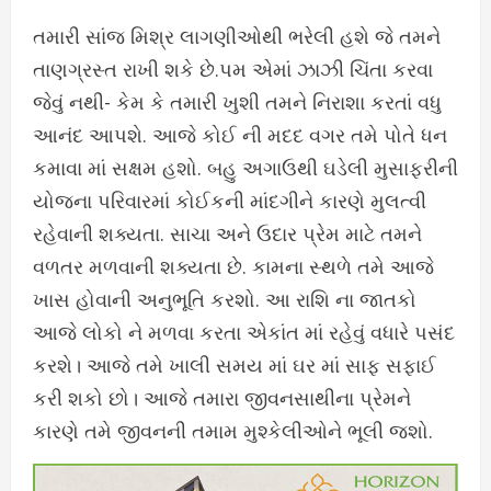
તમારી સાંજ મિશ્ર લાગણીઓથી ભરેલી હશે જે તમને
તાણગ્રસ્ત રાખી શકે છે.પમ એમાં ઝાઝી ચિંતા કરવા
જેવું નથી- કેમ કે તમારી ખુશી તમને નિરાશા કરતાં વધુ
આનંદ આપશે. આજે કોઈ ની મદદ વગર તમે પોતે ધન
કમાવા માં સક્ષમ હશો. બહુ અગાઉથી ઘડેલી મુસાફરીની
યોજના પરિવારમાં કોઈકની માંદગીને કારણે મુલત્વી
રહેવાની શક્યતા. સાચા અને ઉદાર પ્રેમ માટે તમને
વળતર મળવાની શક્યતા છે. કામના સ્થળે તમે આજે
ખાસ હોવાની અનુભૂતિ કરશો. આ રાશિ ના જાતકો
આજે લોકો ને મળવા કરતા એકાંત માં રહેવું વધારે પસંદ
કરશે। આજે તમે ખાલી સમય માં ઘર માં સાફ સફાઈ
કરી શકો છો। આજે તમારા જીવનસાથીના પ્રેમને
કારણે તમે જીવનની તમામ મુશ્કેલીઓને ભૂલી જશો.