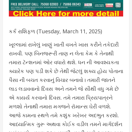
કર્ક રાશિફળ (Tuesday, March 11, 2025)
ખૂલ્લામાં રાખેલું ખાણું ખાતી વખતે ખાસ કરીને તકેદારી
રાખવી. પણ બિનજરૂરી તાણ ન લેતા કેમ કે તેનાથી
તમારા ટૅન્શનમાં ઓર વધારો થશે. ધન ની આવશ્યકતા
ક્યારેક પણ પડી શકે છે તેથી જેટલું શક્ય હોય પોતાના
પૈસા ની બચત કરવાનું વિચાર બનાવો। તમારી જાતને
લાડ લડાવવાનો દિવસ અને તમને જે સૌથી વધુ ગમે છે
એ કાયર્ય કરવાનો દિવસ. તમે તમારા પ્રિયપાત્રને
મળશો તેનાથી તમારા મગજને રૉમાન્સ ઘેરી વળશે.
આજે કામના સ્થળે તમે કશુંક ખરેખર અદભુત કરશો.
આધ્યાત્મિક ગુરૂ અથવા કોઈક વડીલ તમને માર્ગદર્શન