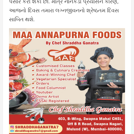
પસાર કરી શકો છો. માત્ર નાનકડા પ્રયાસને કારણે,
આજનો દિવસ તમારા લગ્નજીવનનો શ્રેષ્ઠતમ દિવસ
સાબિત થશે.