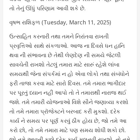
તો તેનું ઊંધું પરિણામ આવી શકે છે.
વૃષભ રાશિફળ (Tuesday, March 11, 2025)
ઉત્સાહિત કરનારી તથા તમને નિરાંતવા રાખતી
પ્રવૃત્તિઓ સાથે સંકળાઓ. આજ ના દિવસે ધન હાનિ
થવા ની સંભાવના છે તેથી લેણદેણ ની સમયે જેટલી
સાવચેતી રાખશો તેટલું તમારા માટે સારું રહેશે લાંબા
સમયથી જેના સંપર્કમાં ન હો એવા લોકો તથા સંબંધોને
ફરી તાજા કરવા માટે સારો દિવસ. તમે તમારા ભાગીદાર
પર પૂરતું ધ્યાન નહીં આપો તો તે તમારાથી નારાજ થઈ
જશે. તમે તમારી યોજનાઓ વિશે સૌને જણાવ્યા કરશો
તો તમે તમારા પ્રૉજેક્ટને બરબાદ કરી મુકશો. દરેક
કાર્ય ને સમય પર પૂર્ણ કરવું ઠીક હોય છે, જો તમે આ
કરો છો, તો તમે તમારા માટે પણ સમય શોધી શકો છો.
જો તમે આવતી કાલે દરેક કાર્ય મુલતવી રાખશો, તો તમે