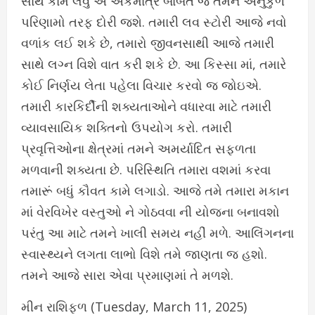
સાથે કામ લેવું એ એકમાત્ર બાબત જ તમને અનુકુળ
પરિણામો તરફ દોરી જશે. તમારી લવ સ્ટોરી આજે નવો
વળાંક લઈ શકે છે, તમારો જીવનસાથી આજે તમારી
સાથે લગ્ન વિશે વાત કરી શકે છે. આ કિસ્સા માં, તમારે
કોઈ નિર્ણય લેતા પહેલા વિચાર કરવો જ જોઇએ.
તમારી કારકિર્દીની શક્યતાઓને વધારવા માટે તમારી
વ્યાવસાયિક શક્તિનો ઉપયોગ કરો. તમારી
પ્રવૃત્તિઓના ક્ષેત્રમાં તમને અમર્યાદિત સફળતા
મળવાની શક્યતા છે. પરિસ્થિતિ તમારા વશમાં કરવા
તમારૂં બધું કૌવત કામે લગાડો. આજે તમે તમારા મકાન
માં વેરવિખેર વસ્તુઓ ને ગોઠવવા ની યોજના બનાવશો
પરંતુ આ માટે તમને ખાલી સમય નહીં મળે. આલિંગનના
સ્વાસ્થ્યને લગતા લાભો વિશે તમે જાણતા જ હશો.
તમને આજે સારા એવા પ્રમાણમાં તે મળશે.
મીન રાશિફળ (Tuesday, March 11, 2025)