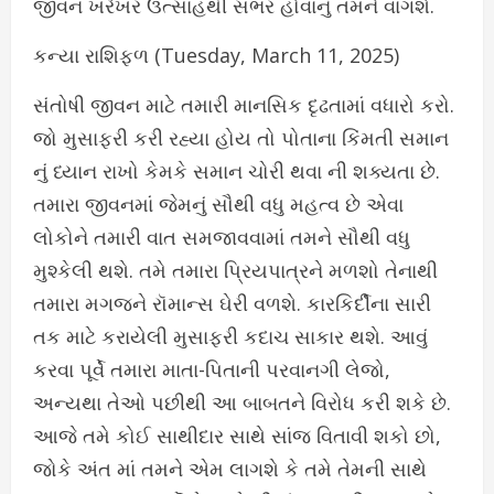
જીવન ખરેખર ઉત્સાહથી સભર હોવાનું તમને વાગશે.
કન્યા રાશિફળ (Tuesday, March 11, 2025)
સંતોષી જીવન માટે તમારી માનસિક દૃઢતામાં વધારો કરો.
જો મુસાફરી કરી રહ્યા હોય તો પોતાના કિંમતી સમાન
નું ધ્યાન રાખો કેમકે સમાન ચોરી થવા ની શક્યતા છે.
તમારા જીવનમાં જેમનું સૌથી વધુ મહત્વ છે એવા
લોકોને તમારી વાત સમજાવવામાં તમને સૌથી વધુ
મુશ્કેલી થશે. તમે તમારા પ્રિયપાત્રને મળશો તેનાથી
તમારા મગજને રૉમાન્સ ઘેરી વળશે. કારકિર્દીના સારી
તક માટે કરાયેલી મુસાફરી કદાચ સાકાર થશે. આવું
કરવા પૂર્વે તમારા માતા-પિતાની પરવાનગી લેજો,
અન્યથા તેઓ પછીથી આ બાબતને વિરોધ કરી શકે છે.
આજે તમે કોઈ સાથીદાર સાથે સાંજ વિતાવી શકો છો,
જોકે અંત માં તમને એમ લાગશે કે તમે તેમની સાથે