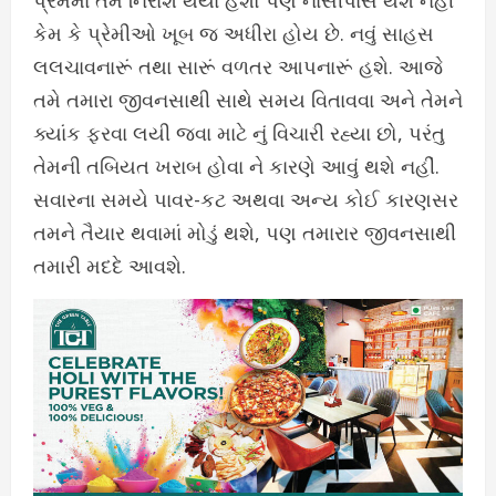
પ્રેમમાં તમે નિરાશ થયા હશો પણ નાસીપાસ થશે નહીં
કેમ કે પ્રેમીઓ ખૂબ જ અધીરા હોય છે. નવું સાહસ
લલચાવનારૂં તથા સારૂં વળતર આપનારૂં હશે. આજે
તમે તમારા જીવનસાથી સાથે સમય વિતાવવા અને તેમને
ક્યાંક ફરવા લયી જવા માટે નું વિચારી રહ્યા છો, પરંતુ
તેમની તબિયત ખરાબ હોવા ને કારણે આવું થશે નહીં.
સવારના સમયે પાવર-કટ અથવા અન્ય કોઈ કારણસર
તમને તૈયાર થવામાં મોડું થશે, પણ તમારાર જીવનસાથી
તમારી મદદે આવશે.