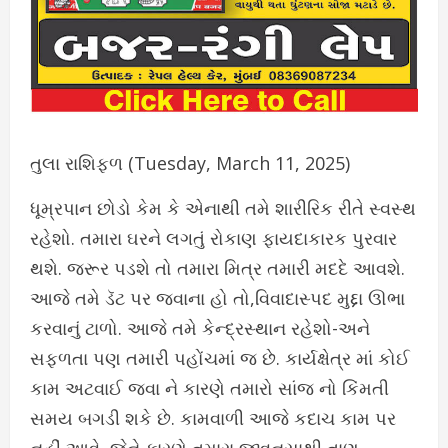
તુલા રાશિફળ (Tuesday, March 11, 2025)
ધૂમ્રપાન છોડો કેમ કે એનાથી તમે શારીરિક રીતે સ્વસ્થ
રહેશો. તમારા ઘરને લગતું રોકાણ ફાયદાકારક પુરવાર
થશે. જરૂર પડશે તો તમારા મિત્ર તમારી મદદે આવશે.
આજે તમે ડૅટ પર જવાના હો તો,વિવાદાસ્પદ મુદ્દા ઊભા
કરવાનું ટાળો. આજે તમે કેન્દ્રસ્થાન રહેશો-અને
સફળતા પણ તમારી પહોંચમાં જ છે. કાર્યક્ષેત્ર માં કોઈ
કામ અટવાઈ જવા ને કારણે તમારો સાંજ નો કિંમતી
સમય બગડી શકે છે. કામવાળી આજે કદાચ કામ પર
નહીં આવે, જેને કારણે તમારા જીવનસાથી તાણ