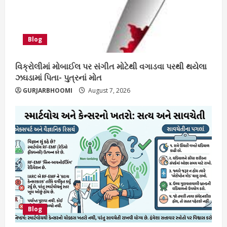
Blog
વિક્રોલીમાં મોબાઈલ પર સંગીત મોટેથી વગાડવા પરથી થયેલા
ઝઘડામાં પિતા- પુત્રનાં મોત
GURJARBHOOMI
August 7, 2026
Blog