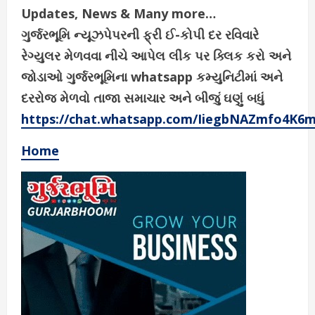
Updates, News & Many more…
ગુર્જરભૂમિ ન્યૂઝપેપરની ફ્રી ઈ-કોપી દર રવિવારે
રેગ્યુલર મેળવવા નીચે આપેલ લીંક પર ક્લિક કરો અને
જોડાઓ ગુર્જરભૂમિના whatsapp કમ્યુનિટીમાં અને
દરરોજ મેળવો તાજા સમાચાર અને બીજું ઘણું બધું
https://chat.whatsapp.com/IiegbNAZmfo4K6
Home