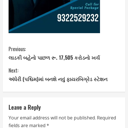
C
Previous:
લાડકી બહેનો પાછળ રૂ. 17,505 કરોડનો ખર્ચ
o
Next:
n
અંધેરી (પશ્ચિમ)માં બનશે નવું ફાયરબિગ્રેડ સ્ટેશન
t
i
Leave a Reply
n
Your email address will not be published.
Required
u
fields are marked
*