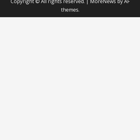
Copyright © All rights reserved.
|
MoreNews
by AF
themes.