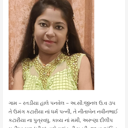
ગામ – રતડીયા હાલે પનવેલ – અ.સૌ.જીનલ ઉ.વ ૩૫
તે ઉમંગ કટારીયા નાં ધર્મ પત્ની, તે નીતાબેન નવીનભાઈ
કટારીયા ના પુત્રવધુ, કાવ્ય નાં મમી, અરૂણા દીલીપ