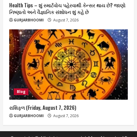
Health Tips – શું સ્માર્ટવોચ પહેરવાથી કેન્સર થાય છે? જાણો
નિષ્ણાતો અને વૈજ્ઞાનિક સંશોધન શું કહે છે
GURJARBHOOMI
August 7, 2026
Blog
રાશિફળ (Friday, August 7, 2026)
GURJARBHOOMI
August 7, 2026