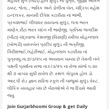
મહીંધર મુળ (બીટા) હાલે મુલુંડ ની પુત્રી, જીજ્ઞા અંકિત
ઠક્કર, શ્વેતા, , ભાવિક અને ડોલીના બેન, ચંદ્રિકા મહેશ
ઇન્દલકર, માનસી દીપેશ કટારીયા નાં ભાભી,
પ્રકાશભાઈ લીલાધર રાયચના મુલુંડ, લતા ભરત
માણેક,રીટા ભરત ચંદન ની ભાણેજી, પ્રતિમા જગદીશ
(બીટા) ચંદ્રવાળા કેશવજી (વિરાણી) રમીલા મોહનલાલ
(ખોભડી) વસંતબેન પ્રદીપ મુલુંડ ની ભત્રીજી,
ગિરીશભાઈ,લહેરીભાઈ, મોહનલાલ કટારીયા નાં
પુત્રવધુ,તા.૭/૩/૨૫ ના અવસાન પામ્યા છે તેમની બંને
પક્ષની પ્રાર્થના સભા તા.૯/૩/૨૫ ના રોજ સાંજે ૫.૩૦
થી ૭ વાગ્યા સુધી રાખેલ છે. સ્થળ ગોપુરમ હોલ ડો.
આર.પી રોડ જ્ઞાન સરિતા સ્કૂલ ની બાજુમાં મુલુંડ વેસ્ટ..
લૌકિક વ્યવહાર બંધ છે બૈરાઓએ તે જ દિવસે આવી
જવુ.
Join Gurjarbhoomi Group & get Daily