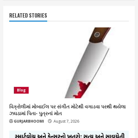
RELATED STORIES
Blog
વિક્રોલીમાં મોબાઈલ પર સંગીત મોટેથી વગાડવા પરથી થયેલા
ઝઘડામાં પિતા- પુત્રનાં મોત
GURJARBHOOMI
August 7, 2026