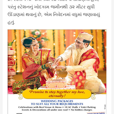
પરંતુ સ્ટેશનનું ખોદકામ જમીનથી ૩૨ મીટર સુધી
ઊંડાણમાં થવાનું છે, એમ નિવેદનમાં વધુમાં જણાવાયું
હતું.