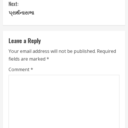
Next:
t
પ્રાર્થનાસભા
i
n
Leave a Reply
u
Your email address will not be published.
Required
e
fields are marked
*
R
Comment
*
e
a
d
i