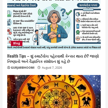
Blog
Health Tips – શું સ્માર્ટવોચ પહેરવાથી કેન્સર થાય છે? જાણો
નિષ્ણાતો અને વૈજ્ઞાનિક સંશોધન શું કહે છે
GURJARBHOOMI
August 7, 2026