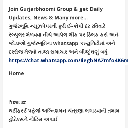
Join Gurjarbhoomi Group & get Daily
Updates, News & Many more…
ગુર્જરભૂમિ ન્યૂઝપેપરની ફ્રી ઈ-કોપી દર રવિવારે
રેગ્યુલર મેળવવા નીચે આપેલ લીંક પર ક્લિક કરો અને
જોડાઓ ગુર્જરભૂમિના whatsapp કમ્યુનિટીમાં અને
દરરોજ મેળવો તાજા સમાચાર અને બીજું ઘણું બધું
https://chat.whatsapp.com/IiegbNAZmfo4K6
Home
C
Previous:
થર્ટીફર્સ્ટ પહેલાં અગ્નિશમન યંત્રણા લગાડવાની તમામ
o
હોટેલ્સને નોટિસ અપાઈ
n