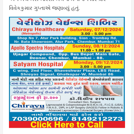
વિવેકકુમાર ગુપ્તાએ જણાવ્યું હતું.