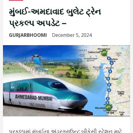
મુંબઈ-અમદાવાદ બુલેટ ટ્રેન
પ્રકલ્પ અપડેટ –
GURJARBHOOMI
December 5, 2024
પ્રકલ્પમાં મુંબઈના અંડરગ્રાઉન્ટ બીકેસી સ્ટેશન માટે