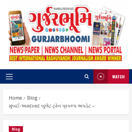
Skip
to
content
WATCH
Primary
Menu
Home
Blog
મુંબઈ-અમદાવાદ બુલેટ ટ્રેન પ્રકલ્પ અપડેટ –
Blog