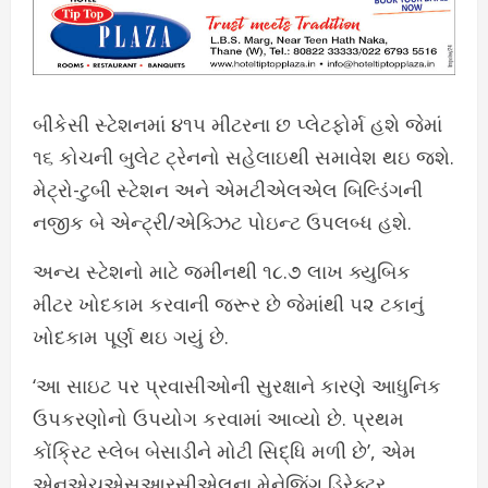
બીકેસી સ્ટેશનમાં ૪૧૫ મીટરના છ પ્લેટફોર્મ હશે જેમાં
૧૬ કોચની બુલેટ ટ્રેનનો સહેલાઇથી સમાવેશ થઇ જશે.
મેટ્રો-ટુબી સ્ટેશન અને એમટીએલએલ બિલ્ડિંગની
નજીક બે એન્ટ્રી/એક્ઝિટ પોઇન્ટ ઉપલબ્ધ હશે.
અન્ય સ્ટેશનો માટે જમીનથી ૧૮.૭ લાખ ક્યુબિક
મીટર ખોદકામ કરવાની જરૂર છે જેમાંથી ૫૨ ટકાનું
ખોદકામ પૂર્ણ થઇ ગયું છે.
‘આ સાઇટ પર પ્રવાસીઓની સુરક્ષાને કારણે આધુનિક
ઉપકરણોનો ઉપયોગ કરવામાં આવ્યો છે. પ્રથમ
કોંક્રિટ સ્લેબ બેસાડીને મોટી સિદ્ધિ મળી છે’, એમ
એનએચએસઆરસીએલના મેનેજિંગ ડિરેક્ટર