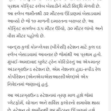
પ્રથમ કોંક્રિટ સ્લેબ બેસાડીને મોટી સિદ્ધિ મેળવી છે.
આ સ્લેબ જમીનથી ૩૨ મીટરના ઊંડાણમાં બેસાડવામાં
આવ્યો છે જે ૧૦ માળની ઇમારતના બરાબર છે. આ
કોંક્રિટ સક્લેબ ૩.૫ મીટર ઊંચો, ૩૦ મીટર લાંબો અને
વીસ મીટર પહોળો છે.
બાન્દ્રા-કુર્લા કોમ્પ્લેક્સ (બીકેસી) સ્ટેશન માટે કુલ ૬૯
સ્લેબ બેસાડવામાં આવનાર છે જેમાંથી આ પ્રથમ હતો.
મુંબઈ-અમદાવાદ બુલેટ ટ્રેન કોરિડોરનું આ એકમાત્ર
અંડરગ્રાઉન્ડ સ્ટેશન છે, એમ નેશનલ હાઇ-સ્પીડ રેલ
કોર્પોરેશન (એનએચએસઆરસીએલ)એ એક
નિવેદનમાં જણાવ્યું હતું.
આ અંડરગ્રાઉન્ડ સ્ટેશનમાં ત્રણ માળ હશે જેમાં
પ્લેટફોર્મ, ચોગાન અને સર્વિસ ફ્લોરનો સમાવેશ થાય
છે. સ્ટેશન તો જમીનથી ૨૪ મીટરના ઊંડાણમાં હશે,