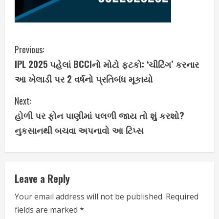
C
Previous:
IPL 2025 પહેલાં BCCIનો મોટો ફટકો: ‘ચીટિંગ’ કરનાર
o
આ ખેલાડી પર 2 વર્ષનો પ્રતિબંધ મૂકાયો
n
Next:
t
હોળી પર ફોન પાણીમાં પલળી જાય તો શું કરશો?
i
નુકસાનથી બચવા અપનાવો આ ટિપ્સ
n
u
Leave a Reply
e
Your email address will not be published.
Required
fields are marked
*
R