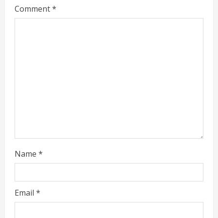
Comment
*
e
a
d
i
n
g
Name
*
Email
*