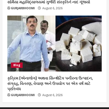
સોમૈયા મહાવિદ્યાલયમાં ગુર્જરી સંસ્કૃતિને નાદ ગૂંજ્યો
GURJARBHOOMI
August 6, 2026
Blog
કૃત્રિમ (એનાલોગ) અથવા સિન્થેટિક પનીરના ઉત્પાદન,
સંગ્રહ, વિતરણ, વેચાણ અને ઉપયોગ પર એક વર્ષ માટે
પ્રતિબંધ
GURJARBHOOMI
August 6, 2026