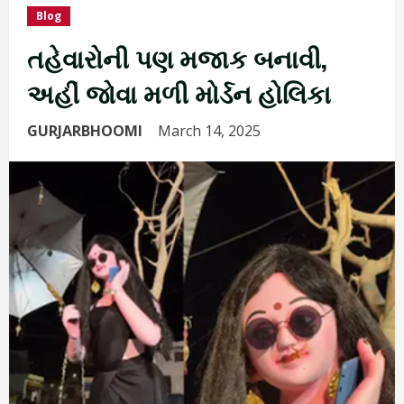
Blog
તહેવારોની પણ મજાક બનાવી,
અહીં જોવા મળી મોર્ડન હોલિકા
GURJARBHOOMI
March 14, 2025