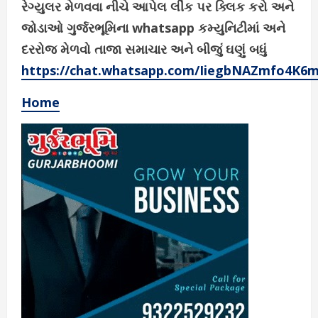
રેગ્યુલર મેળવવા નીચે આપેલ લીંક પર ક્લિક કરો અને
જોડાઓ ગુર્જરભૂમિના whatsapp કમ્યુનિટીમાં અને
દરરોજ મેળવો તાજા સમાચાર અને બીજું ઘણું બધું
https://chat.whatsapp.com/IiegbNAZmfo4K6
Home