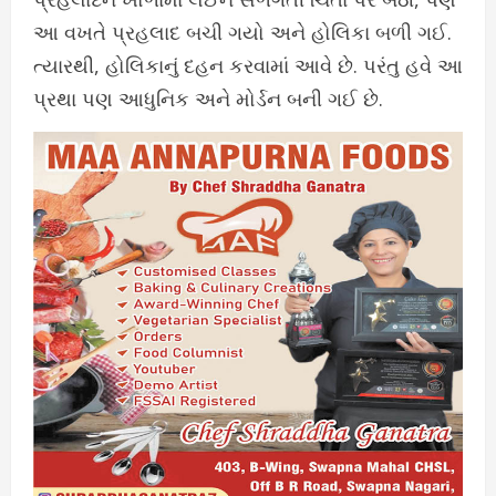
આ વખતે પ્રહલાદ બચી ગયો અને હોલિકા બળી ગઈ.
ત્યારથી, હોલિકાનું દહન કરવામાં આવે છે. પરંતુ હવે આ
પ્રથા પણ આધુનિક અને મોર્ડન બની ગઈ છે.