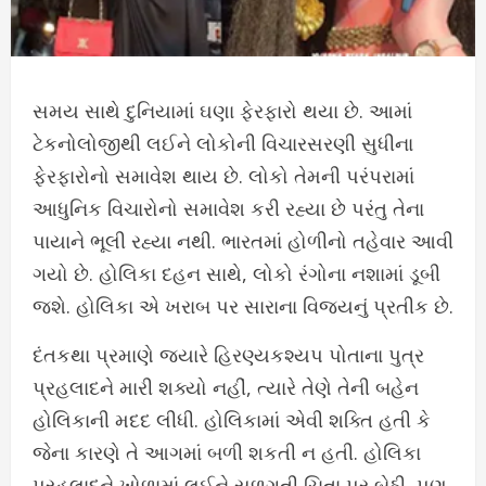
સમય સાથે દુનિયામાં ઘણા ફેરફારો થયા છે. આમાં
ટેકનોલોજીથી લઈને લોકોની વિચારસરણી સુધીના
ફેરફારોનો સમાવેશ થાય છે. લોકો તેમની પરંપરામાં
આધુનિક વિચારોનો સમાવેશ કરી રહ્યા છે પરંતુ તેના
પાયાને ભૂલી રહ્યા નથી. ભારતમાં હોળીનો તહેવાર આવી
ગયો છે. હોલિકા દહન સાથે, લોકો રંગોના નશામાં ડૂબી
જશે. હોલિકા એ ખરાબ પર સારાના વિજયનું પ્રતીક છે.
દંતકથા પ્રમાણે જ્યારે હિરણ્યકશ્યપ પોતાના પુત્ર
પ્રહલાદને મારી શક્યો નહીં, ત્યારે તેણે તેની બહેન
હોલિકાની મદદ લીધી. હોલિકામાં એવી શક્તિ હતી કે
જેના કારણે તે આગમાં બળી શકતી ન હતી. હોલિકા
પ્રહલાદને ખોળામાં લઈને સળગતી ચિતા પર બેઠી, પણ