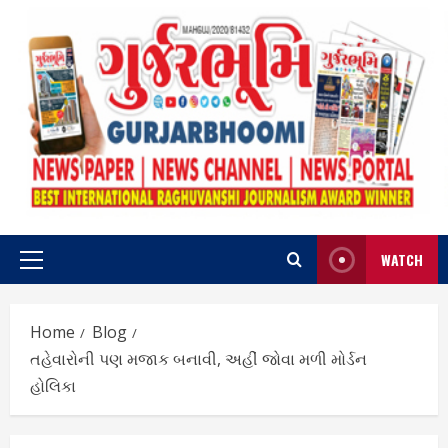
Skip
to
content
WATCH
Primary
Menu
Home
Blog
તહેવારોની પણ મજાક બનાવી, અહીં જોવા મળી મોર્ડન
હોલિકા