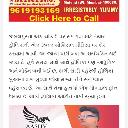
જબલપુરના એક ચોકડી પર સળગવા માટે તૈયાર
હોલિકાની એક ઝલક સોશિયલ મીડિયા પર શેર
કરવામાં આવી. આ જોયા પછી બધા આશ્ચર્યચકિત થઈ
જાય છે. હવે સમય સાથે સાથે હોલિકા પણ આધુનિક
અને મોર્ડન બની ગઈ છે. કાળી સાડી પહેરેલી હોલિકા
બુઆના વાળ ખુલ્લા જોવા મળ્યા. તેને સનગ્લાસ
પહેરાવ્યા છે, આ સાથે તેના હાથમાં એક મોબાઇલ ફોન
દેખાય છે. લોકો હોલિકા આંટીને તાકી રહ્યા હતા.