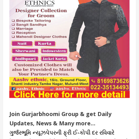
Join Gurjarbhoomi Group & get Daily
Updates, News & Many more…
ગુર્જરભૂમિ ન્યૂઝપેપરની ફ્રી ઈ-કોપી દર રવિવારે