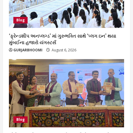
Blog
‘ફ્રેન્ડશીપ અનપ્લગ્ડ’ માં ગુરુભક્તિ સાથે ‘પ્લગ ઇન’ થયા
મુંબઈના હજારો યંગસ્ટર્સ
GURJARBHOOMI
August 6, 2026
Blog