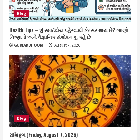
Blog
Health Tips – શું સ્માર્ટવોચ પહેરવાથી કેન્સર થાય છે? જાણો
નિષ્ણાતો અને વૈજ્ઞાનિક સંશોધન શું કહે છે
GURJARBHOOMI
August 7, 2026
Blog
રાશિફળ (Friday, August 7, 2026)