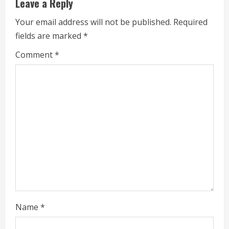
Leave a Reply
n
Your email address will not be published.
Required
u
fields are marked
*
e
Comment
*
R
e
a
d
i
n
g
Name
*