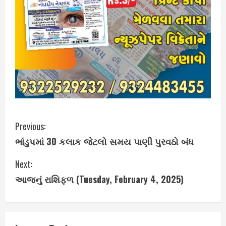
C
Previous:
ભાંડુપમાં 30 કલાક જેટલો સમય પાણી પુરવઠો બંધ
o
Next:
n
આજનું રાશિફળ (Tuesday, February 4, 2025)
t
i