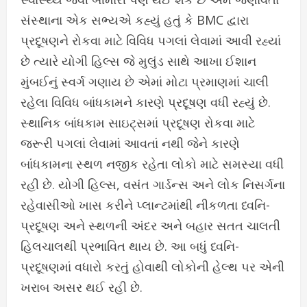
સંસ્થાના એક સભ્યએ કહ્યું હતું કે BMC દ્વારા
પ્રદૂષણને રોકવા માટે વિવિધ પગલાં લેવામાં આવી રહ્યાં
છે ત્યારે યોગી હિલ્સ જે મુલુંડ સાથે આખા ઈશાન
મુંબઈનું સ્વર્ગ ગણાય છે એમાં મોટા પ્રમાણમાં ચાલી
રહેલા વિવિધ બાંધકામને કારણે પ્રદૂષણ વધી રહ્યું છે.
સ્થાનિક બાંધકામ સાઇટ્સમાં પ્રદૂષણ રોકવા માટે
જરૂરી પગલાં લેવામાં આવતાં નથી જેને કારણે
બાંધકામના સ્થળ નજીક રહેતા લોકો માટે સમસ્યા વધી
રહી છે. યોગી હિલ્સ, વસંત ગાર્ડન્સ અને લોક નિસર્ગના
રહેવાસીઓ ખાસ કરીને પ્લાન્ટમાંથી નીકળતા ધ્વનિ-
પ્રદૂષણ અને સ્થળની અંદર અને બહાર સતત ચાલતી
હિલચાલથી પ્રભાવિત થાય છે. આ બધું ધ્વનિ-
પ્રદૂષણમાં વધારો કરતું હોવાથી લોકોની હેલ્થ પર એની
ખરાબ અસર થઈ રહી છે.