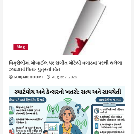
Blog
વિક્રોલીમાં મોબાઈલ પર સંગીત મોટેથી વગાડવા પરથી થયેલા
ઝઘડામાં પિતા- પુત્રનાં મોત
GURJARBHOOMI
August 7, 2026