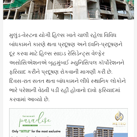
મુલુંડ-વેસ્ટના યોગી હિલ્સ ખાતે ચાલી રહેલા વિવિધ
બાંધકામને કારણે થતા પ્રદૂષણ અને ધ્વનિ-પ્રદૂષણને
દૂર કરવા માટે હિલ્સ સાઇડ રેસિડેન્ટ્સ વેલ્ફેર
અસોસિએશનએ બૃહમુંબઈ મ્યુનિસિપલ કૉર્પોરેશનને
ફરિયાદ કરીને પ્રદૂષણ રોકવાની માગણી કરી છે.
દિવસ-રાત સતત થતા બાંધકામને લીધે સ્થાનિક લોકોને
ભારે પરેશાની વેઠવી પડી રહી હોવાનો દાવો ફરિયાદમાં
કરવામાં આવ્યો છે.