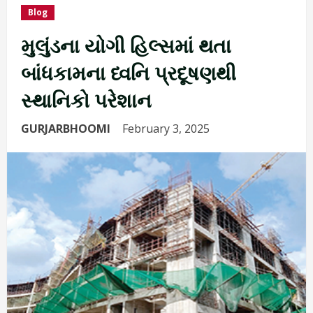
Blog
મુલુંડના યોગી હિલ્સમાં થતા
બાંધકામના ધ્વનિ પ્રદૂષણથી
સ્થાનિકો પરેશાન
GURJARBHOOMI
February 3, 2025