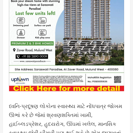
ધ્વનિ-પ્રદૂષણ લોકોના સ્વાસ્થ્ય માટે નોંધપાત્ર જોખમ
ઊભાં કરે છે જેમાં શ્રવણશક્તિમાં ખામી,
હાઈબ્લડપ્રેશર, હૃદયરોગ, ઊંઘમાં ખલેલ, માનસિક
સ્વાસ્થ્ય જેવી બીમારી પણ થઈ શકે છે એમ જણાવતાં