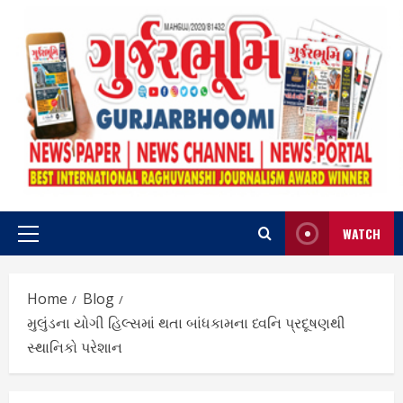
Skip
to
content
WATCH
Primary
Menu
Home
Blog
મુલુંડના યોગી હિલ્સમાં થતા બાંધકામના ધ્વનિ પ્રદૂષણથી
સ્થાનિકો પરેશાન