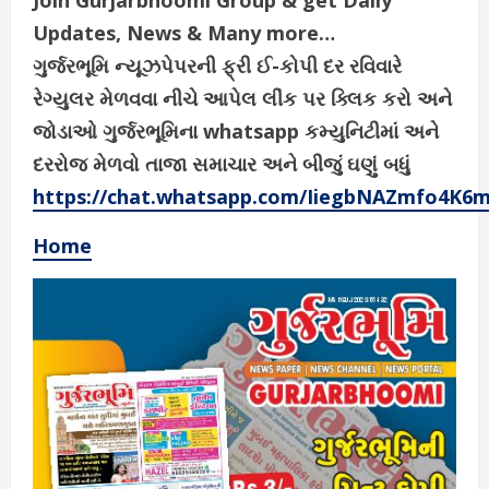
Join Gurjarbhoomi Group & get Daily
Updates, News & Many more…
ગુર્જરભૂમિ ન્યૂઝપેપરની ફ્રી ઈ-કોપી દર રવિવારે
રેગ્યુલર મેળવવા નીચે આપેલ લીંક પર ક્લિક કરો અને
જોડાઓ ગુર્જરભૂમિના whatsapp કમ્યુનિટીમાં અને
દરરોજ મેળવો તાજા સમાચાર અને બીજું ઘણું બધું
https://chat.whatsapp.com/IiegbNAZmfo4K6
Home