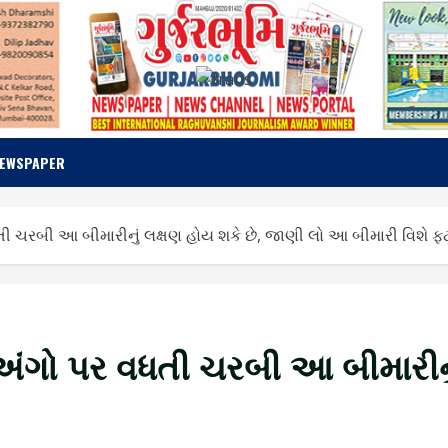
NEWSPAPER
ી ચરબી આ બીમારીનું લક્ષણ હોય શકે છે, જાણી લો આ બીમારી વિશે ફ
 અંગો પર વધતી ચરબી આ બીમારીનુ