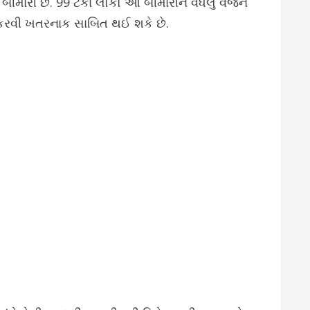
બીમારી છે. 99 ટકા લોકો આ બીમારીને વધેલું વજન
ોર કરવી ખતરનાક સાબિત થઈ શકે છે.