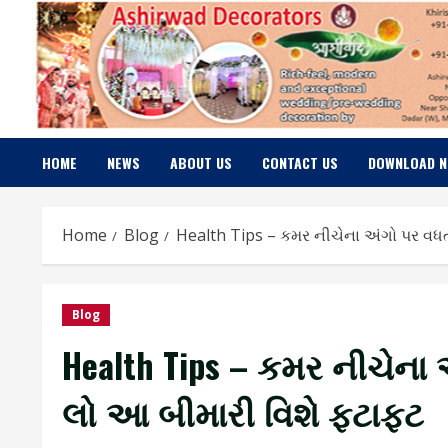
Skip
to
content
HOME
NEWS
ABOUT US
CONTACT US
DOWNLOAD 
Home
Blog
Health Tips – કમર નીચેના અંગો પર વધત
Blog
Health Tips – કમર નીચેના
લો આ બીમારી વિશે ફટાફટ