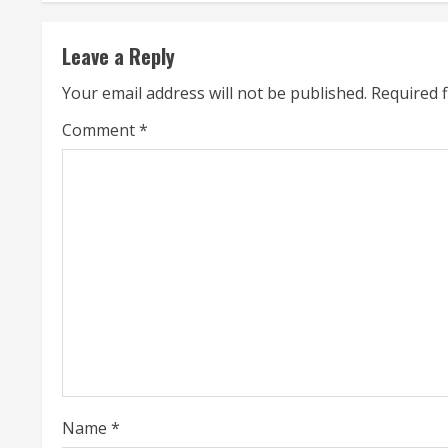
t
Leave a Reply
i
Your email address will not be published.
Required 
n
Comment
*
u
e
R
e
a
d
i
Name
*
n