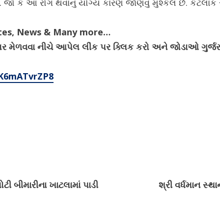
ે. જો કે આ રોગ થવાનું યોગ્ય કારણ જાણવું મુશ્કેલ છે. કેટ
ates, News & Many more…
ેગ્યુલર મેળવવા નીચે આપેલ લીંક પર ક્લિક કરો અને જોડાઓ ગુર
4K6mATvrZP8
ટી બીમારીના ખાટલામાં પાડી
શ્રી વર્ધમાન સ્