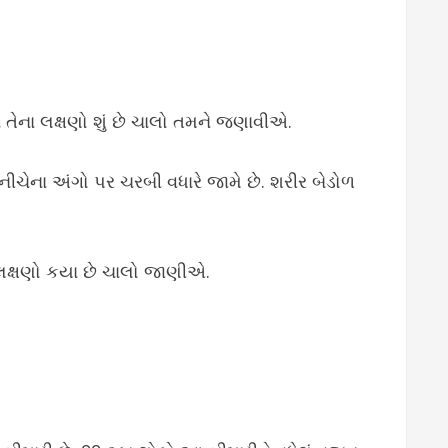
તેના લક્ષણો શું છે ચાલો તમને જણાવીએ.
ચેના અંગો પર ચરબી વધારે જામે છે. શરીર બેડોળ
 લક્ષણો કયા છે ચાલો જાણીએ.