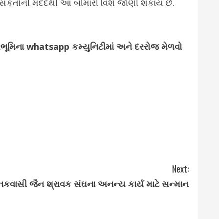
લાક સંકેતોની મદદથી આ બીમારી વિશે જાણી શકાય છે.
્જરભૂમિના whatsapp કમ્યુનિટીમાં અને દરરોજ મેળવો
Next:
થાનકવાસી જૈન શ્રાવક સંઘના અનન્ય કાર્ય માટે સન્માન