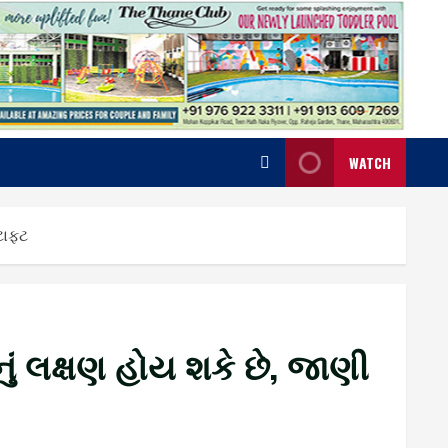
WATCH
ટાફટ
ં લક્ષણ હોય શકે છે, જાણી