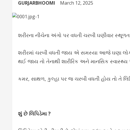
GURJARBHOOMI
March 12, 2025
શરીરના નીચેના અંગો પર વધતી ચરબી ઘણીવાર સ્થૂળતા
શરીરમાં ચરબી વધતી જાય એ સમસ્યા આજે ઘણા લોકોને 
થઈ જાય તો તેનાથી શારીરિક અને માનસિક સ્વાસ્થ્ય
કમર, સાથળ, કુલ્હા પર જ ચરબી વધતી હોય તો તે લિપ
શું છે લિપિડેમા ?