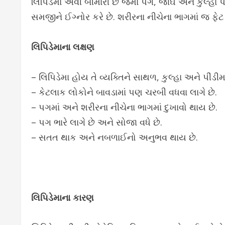
લિપિડેમા એવી બીમારી છે જેમાં પગ, જાંઘ અને કુલ્હ
સમજીને ઈગ્નોર કરે છે. શરીરના નીચેના ભાગમાં જ ફે
લિપિડેમાના લક્ષણ
– લિપિડેમા હોય તે વ્યક્તિને સાથળ, કુલ્હા અને પીંડીમા
– કેટલાક લોકોને બાવડામાં પણ ચરબી વધવા લાગે છે.
– પગમાં અને શરીરના નીચેના ભાગમાં દુખાવો થાય છે.
– પગ ભારે લાગે છે અને સોજા વધે છે.
– સતત થાક અને નબળાઈનો અનુભવ થાય છે.
લિપિડેમાના કારણ