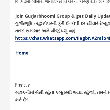
લિપિડેમા બીમારી જેનેટિક્સ વિકારના કારણે થઈ શકે છ
Join Gurjarbhoomi Group & get Daily Upd
ગુર્જરભૂમિ ન્યૂઝપેપરની ફ્રી ઈ-કોપી દર રવિવારે ર
તાજા સમાચાર અને બીજું ઘણું બધું
https://chat.whatsapp.com/IiegbNAZmfo
Home
C
Previous:
બાલ્કનીમાં બેસી રહેતા કબૂતરથી આઘા રહેજો, તમને મો
o
શકે છે!
n