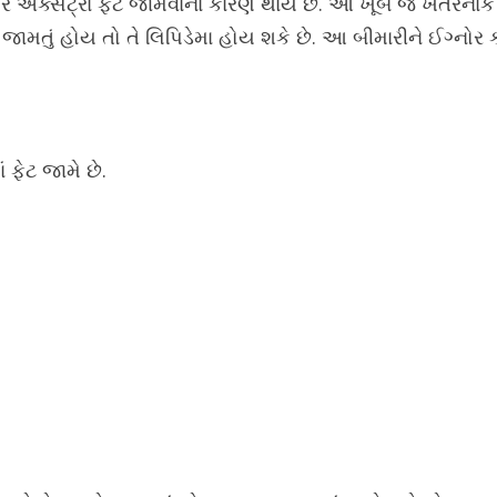
ા પર એક્સટ્રા ફેટ જામવાના કારણે થાય છે. આ ખૂબ જ ખતરનાક 
ટ જામતું હોય તો તે લિપિડેમા હોય શકે છે. આ બીમારીને ઈગ્ન
ં ફેટ જામે છે.