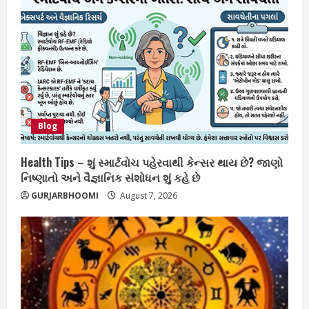
Blog
Health Tips – શું સ્માર્ટવોચ પહેરવાથી કેન્સર થાય છે? જાણો
નિષ્ણાતો અને વૈજ્ઞાનિક સંશોધન શું કહે છે
GURJARBHOOMI
August 7, 2026