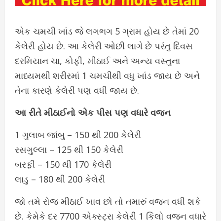
એક ચમચી ખાંડ જે લગભગ 5 ગ્રામ હોય છે તેમાં 20
કેલેરી હોય છે. આ કેલેરી ઓછી લાગે છે પરંતુ દિવસ
દરમિયાન ચા, કોફી, મીઠાઈ અને અન્ય વસ્તુના
માધ્યમથી શરીરમાં 1 ચમચીથી વધુ ખાંડ જાય છે અને
તેના કારણે કેલેરી પણ વધી જાય છે.
આ રીતે મીઠાઈનો એક પીસ પણ વધારે વજન
1 ગુલાબ જાંબુ – 150 થી 200 કેલેરી
રસગુલ્લા – 125 થી 150 કેલેરી
બરફી – 150 થી 170 કેલેરી
લાડુ – 180 થી 200 કેલેરી
જો તમે રોજ મીઠાઈ ખાવ છો તો તમારું વજન વધી શકે
છે. કેમેકે દર 7700 એક્સ્ટ્રા કેલેરી 1 કિલો વજન વધારે