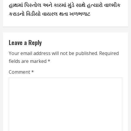
હાથમાં પિસ્તોલ અને કારમાં મુંડે સાથે હત્યારો વાલ્મીક
t
કરાડનો વિડીયો વાયરલ થતા ખળભળાટ
i
n
Leave a Reply
u
Your email address will not be published.
Required
e
fields are marked
*
R
Comment
*
e
a
d
i