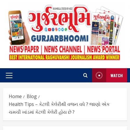
Skip
to
content
WATCH
Primary
Menu
Home
Blog
Health Tips – કેટલી કેલેરીથી વજન વધે ? જાણો એક
ચમચી ખાંડમાં કેટલી કેલેરી હોય છે ?