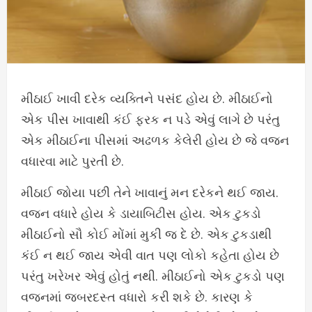
મીઠાઈ ખાવી દરેક વ્યક્તિને પસંદ હોય છે. મીઠાઈનો
એક પીસ ખાવાથી કંઈ ફરક ન પડે એવું લાગે છે પરંતુ
એક મીઠાઈના પીસમાં અઢળક કેલેરી હોય છે જે વજન
વધારવા માટે પુરતી છે.
મીઠાઈ જોયા પછી તેને ખાવાનું મન દરેકને થઈ જાય.
વજન વધારે હોય કે ડાયાબિટીસ હોય. એક ટુકડો
મીઠાઈનો સૌ કોઈ મોંમાં મુકી જ દે છે. એક ટુકડાથી
કંઈ ન થઈ જાય એવી વાત પણ લોકો કહેતા હોય છે
પરંતુ ખરેખર એવું હોતું નથી. મીઠાઈનો એક ટુકડો પણ
વજનમાં જબરદસ્ત વધારો કરી શકે છે. કારણ કે