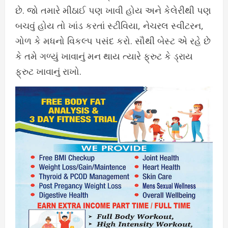
છે. જો તમારે મીઠાઈ પણ ખાવી હોય અને કેલેરીથી પણ
બચવું હોય તો ખાંડ કરતાં સ્ટીવિયા, નેચરલ સ્વીટરન,
ગોળ કે મધનો વિકલ્પ પસંદ કરો. સૌથી બેસ્ટ એ રહે છે
કે તમે ગળ્યું ખાવાનું મન થાય ત્યારે ફ્રુટ કે ડ્રાય
ફ્રુટ ખાવાનું રાખો.