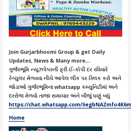
Join Gurjarbhoomi Group & get Daily
Updates, News & Many more…
ગુર્જરભૂમિ ન્યૂઝપેપરની ફ્રી ઈ-કોપી દર રવિવારે
રેગ્યુલર મેળવવા નીચે આપેલ લીંક પર ક્લિક કરો અને
જોડાઓ ગુર્જરભૂમિના whatsapp કમ્યુનિટીમાં અને
દરરોજ મેળવો તાજા સમાચાર અને બીજું ઘણું બધું
https://chat.whatsapp.com/IiegbNAZmfo4K6
Home