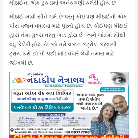
મીઠાઈના એક ટુકડામાં અનેકગણી કેલેરી હોય છે
મીઠાઈ ખાવી સૌને ગમે છે પરંતુ કોઈપણ મીઠાઈનો એક
પીસ વજન વધારવા માટે પુરતો હોય છે. કોઈપણ મીઠાઈ
હોય તેમાં મુખ્ય વસ્તુ ખાંડ હોય છે. અને ખાંડમાં સૌથી
વધુ કેલેરી હોય છે. જો તમે વજન કંટ્રોલ કરવાની
ટ્રાય કરો છો તો પછી ખાંડ વધારે લેવી તમારા માટે
જોખમી છે.