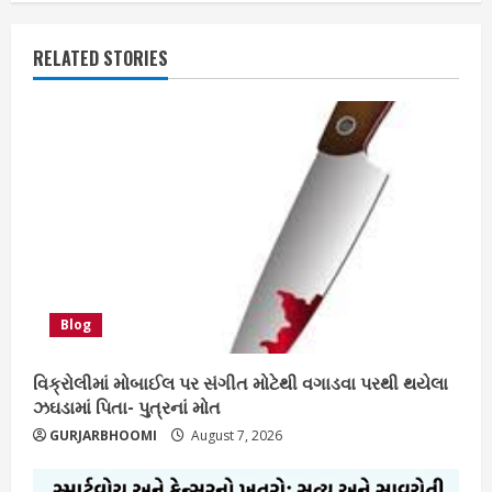
RELATED STORIES
Blog
વિક્રોલીમાં મોબાઈલ પર સંગીત મોટેથી વગાડવા પરથી થયેલા
ઝઘડામાં પિતા- પુત્રનાં મોત
GURJARBHOOMI
August 7, 2026