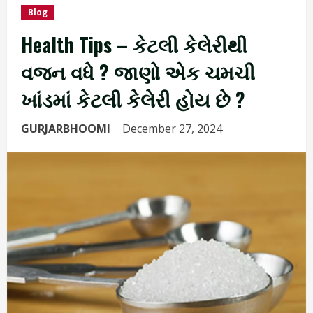
Blog
Health Tips – કેટલી કેલેરીથી
વજન વધે ? જાણો એક ચમચી
ખાંડમાં કેટલી કેલેરી હોય છે ?
GURJARBHOOMI
December 27, 2024