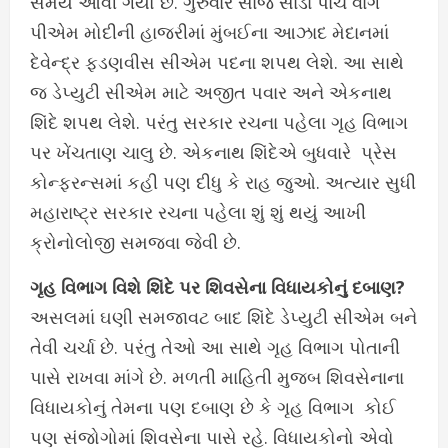
સમય આવી ગયો છે. ગુરુવારે સાંજે સાડા પાંચ વાગે
પીએમ મોદીની હાજરીમાં મુંબઈના આઝાદ મેદાનમાં
દેવેન્દ્ર ફડણવીસ સીએમ પદના શપથ લેશે. આ સાથે
જ ડેપ્યુટી સીએમ માટે અજીત પવાર અને એકનાથ
શિંદે શપથ લેશે. પરંતુ સરકાર રચના પહેલા ગૃહ વિભાગ
પર ખેંચતાણ ચાલુ છે. એકનાથ શિંદેએ બુધવારે પ્રેસ
કોન્ફરન્સમાં કહી પણ દીધુ કે રાહ જુઓ. અત્યાર સુધી
મહારાષ્ટ્ર સરકાર રચના પહેલા શું શું થયું આખી
ક્રોનોલોજી સમજવા જેવી છે.
ગૃહ વિભાગ વિશે શિંદે પર શિવસેના વિધાયકોનું દબાણ?
અસલમાં ઘણી સમજાવટ બાદ શિંદે ડેપ્યુટી સીએમ બને
તેવી ચર્ચા છે. પરંતુ તેઓ આ સાથે ગૃહ વિભાગ પોતાની
પાસે રાખવા માંગે છે. મળતી માહિતી મુજબ શિવસેનાના
વિધાયકોનું તેમના પણ દબાણ છે કે ગૃહ વિભાગ કોઈ
પણ સંજોગોમાં શિવસેના પાસે રહે. વિધાયકોનો એવો