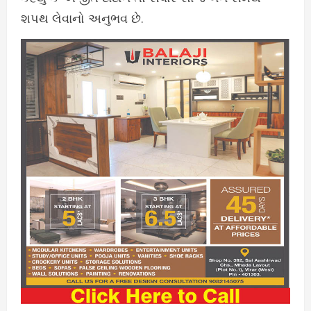
શપથ લેવાનો અનુભવ છે.