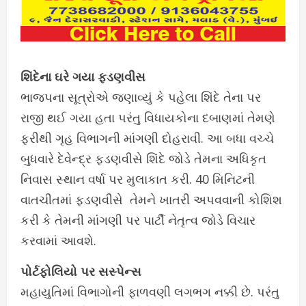
શિંદેના ઘરે ગયા ફડણવીસ
ભાજપના સૂત્રોએ જણાવ્યું કે પહેલા શિંદે તેના પર
રાજી થઈ ગયા હતા પરંતુ વિધાયકોના દબાણમાં તેમણે
ફરીથી ગૃહ વિભાગની માંગણી દોહરાવી. આ બધા વચ્ચે
બુધવારે દેવેન્દ્ર ફડણવીસે શિંદે જોડે તેમના અધિકૃત
નિવાસ સ્થાન વર્ષા પર મુલાકાત કરી. 40 મિનિટની
વાતચીતમાં ફડણવીસે તેમને ખાતરી અપવવાની કોશિશ
કરી કે તેમની માંગણી પર પાર્ટી નેતૃત્વ જોડે વિચાર
કરવામાં આવશે.
પોર્ટફોલિયો પર સસ્પેન્સ
મહાયુતિમાં વિભાગોની ફાળવણી લગભગ નક્કી છે. પરંતુ