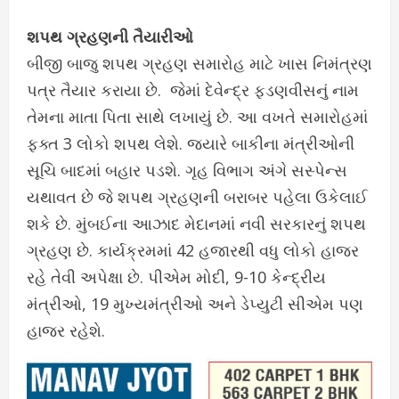
શપથ ગ્રહણની તૈયારીઓ
બીજી બાજુ શપથ ગ્રહણ સમારોહ માટે ખાસ નિમંત્રણ
પત્ર તૈયાર કરાયા છે. જેમાં દેવેન્દ્ર ફડણવીસનું નામ
તેમના માતા પિતા સાથે લખાયું છે. આ વખતે સમારોહમાં
ફક્ત 3 લોકો શપથ લેશે. જ્યારે બાકીના મંત્રીઓની
સૂચિ બાદમાં બહાર પડશે. ગૃહ વિભાગ અંગે સસ્પેન્સ
યથાવત છે જે શપથ ગ્રહણની બરાબર પહેલા ઉકેલાઈ
શકે છે. મુંબઈના આઝાદ મેદાનમાં નવી સરકારનું શપથ
ગ્રહણ છે. કાર્યક્રમમાં 42 હજારથી વધુ લોકો હાજર
રહે તેવી અપેક્ષા છે. પીએમ મોદી, 9-10 કેન્દ્રીય
મંત્રીઓ, 19 મુખ્યમંત્રીઓ અને ડેપ્યુટી સીએમ પણ
હાજર રહેશે.