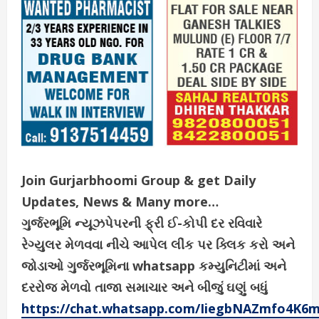
Join Gurjarbhoomi Group & get Daily
Updates, News & Many more…
ગુર્જરભૂમિ ન્યૂઝપેપરની ફ્રી ઈ-કોપી દર રવિવારે
રેગ્યુલર મેળવવા નીચે આપેલ લીંક પર ક્લિક કરો અને
જોડાઓ ગુર્જરભૂમિના whatsapp કમ્યુનિટીમાં અને
દરરોજ મેળવો તાજા સમાચાર અને બીજું ઘણું બધું
https://chat.whatsapp.com/IiegbNAZmfo4K6