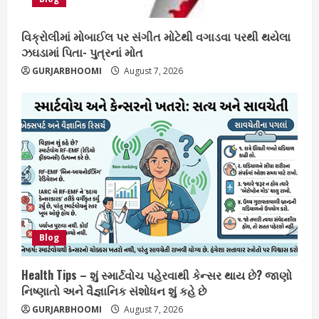
વિક્રોલીમાં મોબાઈલ પર સંગીત મોટેથી વગાડવા પરથી થયેલા
ઝઘડામાં પિતા- પુત્રનાં મોત
GURJARBHOOMI
August 7, 2026
Blog
Health Tips – શું સ્માર્ટવોચ પહેરવાથી કેન્સર થાય છે? જાણો
નિષ્ણાતો અને વૈજ્ઞાનિક સંશોધન શું કહે છે
GURJARBHOOMI
August 7, 2026