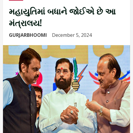
મહાયુતિમાં બધાને જોઈએ છે આ
મંત્રાલય!
GURJARBHOOMI
December 5, 2024