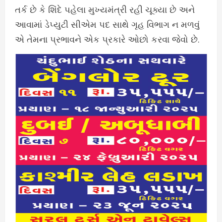
તર્ક છે કે શિંદે પહેલા મુખ્યમંત્રી રહી ચૂક્યા છે અને
આવામાં ડેપ્યુટી સીએમ પદ સાથે ગૃહ વિભાગ ન મળવું
એ તેમના પ્રભાવને એક પ્રકારે ઓછો કરવા જેવો છે.