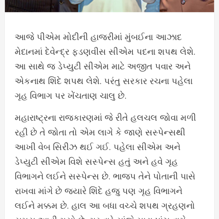
આજે પીએમ મોદીની હાજરીમાં મુંબઈના આઝાદ
મેદાનમાં દેવેન્દ્ર ફડણવીસ સીએમ પદના શપથ લેશે.
આ સાથે જ ડેપ્યુટી સીએમ માટે અજીત પવાર અને
એકનાથ શિંદે શપથ લેશે. પરંતુ સરકાર રચના પહેલા
ગૃહ વિભાગ પર ખેંચતાણ ચાલુ છે.
મહારાષ્ટ્રના રાજકારણમાં જે રીતે હલચલ જોવા મળી
રહી છે તે જોતા તો એમ લાગે કે જાણે સસ્પેન્સથી
આખી વેબ સિરીઝ થઈ ગઈ. પહેલા સીએમ અને
ડેપ્યુટી સીએમ વિશે સસ્પેન્સ હતું અને હવે ગૃહ
વિભાગને લઈને સસ્પેન્સ છે. ભાજપ તેને પોતાની પાસે
રાખવા માંગે છે જ્યારે શિંદે હજુ પણ ગૃહ વિભાગને
લઈને મક્કમ છે. હાલ આ બધા વચ્ચે શપથ ગ્રહણનો