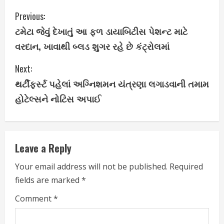
C
Previous:
ટમેટા જેવું દેખાતું આ ફળ ડાયાબિટીસ પેશન્ટ માટે
o
વરદાન, ખાવાથી બ્લડ શુગર રહે છે કંટ્રોલમાં
n
Next:
t
થર્ટીફર્સ્ટ પહેલાં અગ્નિશમન યંત્રણા લગાડવાની તમામ
i
હોટેલ્સને નોટિસ અપાઈ
n
u
Leave a Reply
e
Your email address will not be published.
Required
fields are marked
*
R
Comment
*
e