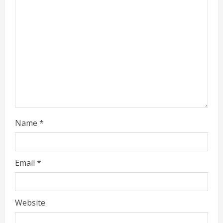
a
d
i
n
g
Name
*
Email
*
Website