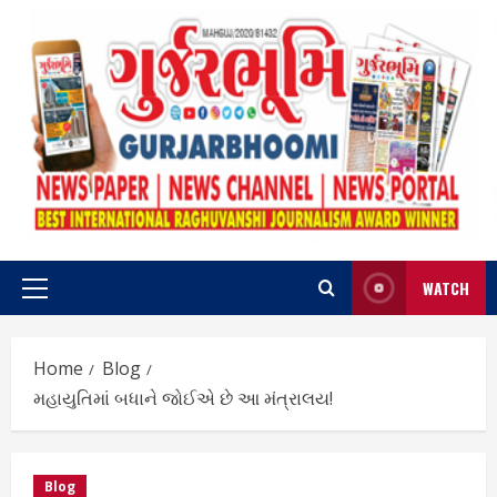
Skip
to
content
WATCH
Primary
Menu
Home
Blog
મહાયુતિમાં બધાને જોઈએ છે આ મંત્રાલય!
Blog