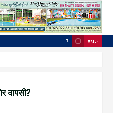
WATCH
 ओर वापसी?