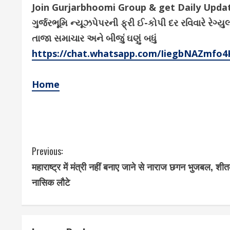
Join Gurjarbhoomi Group & get Daily Upd
ગુર્જરભૂમિ ન્યૂઝપેપરની ફ્રી ઈ-કોપી દર રવિવારે ર
તાજા સમાચાર અને બીજું ઘણું બધું
https://chat.whatsapp.com/IiegbNAZmfo
Home
C
Previous:
महाराष्ट्र में मंत्री नहीं बनाए जाने से नाराज छगन भुजबल, श
o
नासिक लौटे
n
t