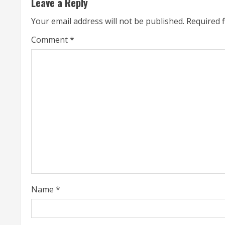
Leave a Reply
i
Your email address will not be published.
Required 
n
Comment
*
u
e
R
e
a
d
i
Name
*
n
g