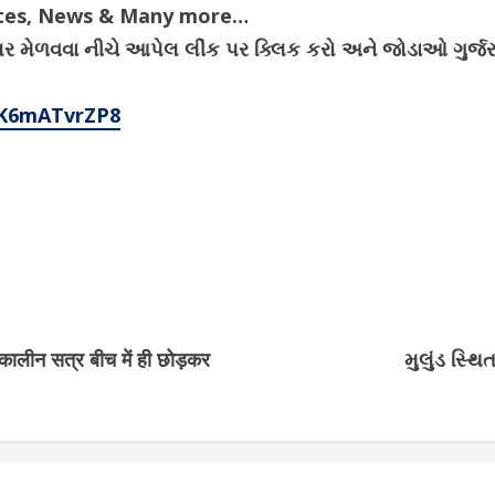
ates, News & Many more…
ેગ્યુલર મેળવવા નીચે આપેલ લીંક પર ક્લિક કરો અને જોડાઓ ગુર
4K6mATvrZP8
ीतकालीन सत्र बीच में ही छोड़कर
મુલુંડ સ્થ