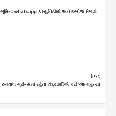
્જરભૂમિના whatsapp કમ્યુનિટીમાં અને દરરોજ મેળવો
Next:
િત રુનવાલ ગ્રીન્સમાં રહેતા વિદ્યાર્થીએ કરી આત્મહત્યા