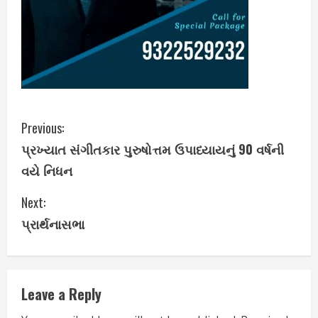
C
Previous:
પ્રખ્યાત સંગીતકાર પુરુષોત્તમ ઉપાધ્યાયનું 90 વર્ષની
o
વયે નિધન
n
Next:
t
પ્રાર્થનાસભા
i
n
Leave a Reply
u