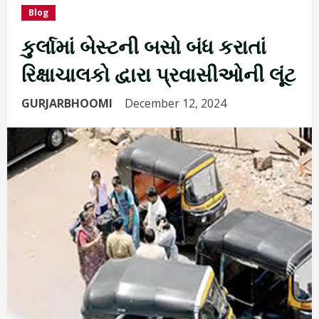
Blog
કુર્લામાં બેસ્ટની બસો બંધ કરાતાં
રિક્ષાચાલકો દ્વારા પ્રવાસીઓની લૂંટ
GURJARBHOOMI
December 12, 2024