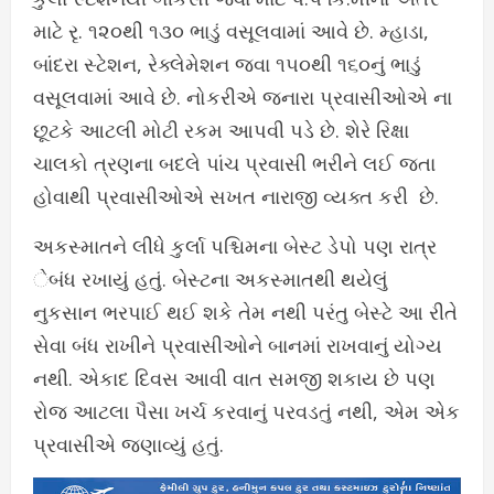
માટે રૃ. ૧૨૦થી ૧૩૦ ભાડું વસૂલવામાં આવે છે. મ્હાડા,
બાંદરા સ્ટેશન, રેક્લેમેશન જવા ૧૫૦થી ૧૬૦નું ભાડું
વસૂલવામાં આવે છે. નોકરીએ જનારા પ્રવાસીઓએ ના
છૂટકે આટલી મોટી રકમ આપવી પડે છે. શેરે રિક્ષા
ચાલકો ત્રણના બદલે પાંચ પ્રવાસી ભરીને લઈ જતા
હોવાથી પ્રવાસીઓએ સખત નારાજી વ્યક્ત કરી છે.
અકસ્માતને લીધે કુર્લા પશ્ચિમના બેસ્ટ ડેપો પણ રાત્ર
ેબંધ રખાયું હતું. બેસ્ટના અકસ્માતથી થયેલું
નુકસાન ભરપાઈ થઈ શકે તેમ નથી પરંતુ બેસ્ટે આ રીતે
સેવા બંધ રાખીને પ્રવાસીઓને બાનમાં રાખવાનું યોગ્ય
નથી. એકાદ દિવસ આવી વાત સમજી શકાય છે પણ
રોજ આટલા પૈસા ખર્ચ કરવાનું પરવડતું નથી, એમ એક
પ્રવાસીએ જણાવ્યું હતું.