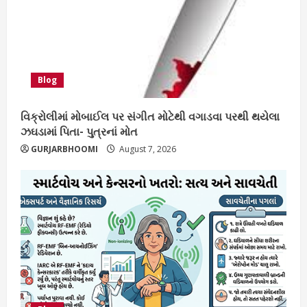
Blog
વિક્રોલીમાં મોબાઈલ પર સંગીત મોટેથી વગાડવા પરથી થયેલા
ઝઘડામાં પિતા- પુત્રનાં મોત
GURJARBHOOMI
August 7, 2026