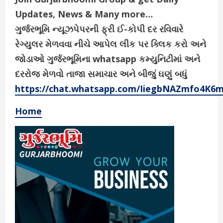
Updates, News & Many more…
ગુર્જરભૂમિ ન્યૂઝપેપરની ફ્રી ઈ-કોપી દર રવિવારે
રેગ્યુલર મેળવવા નીચે આપેલ લીંક પર ક્લિક કરો અને
જોડાઓ ગુર્જરભૂમિના whatsapp કમ્યુનિટીમાં અને
દરરોજ મેળવો તાજા સમાચાર અને બીજું ઘણું બધું
https://chat.whatsapp.com/IiegbNAZmfo4K6
Home