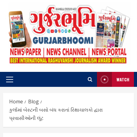
Skip
to
content
WATCH
Primary
Menu
Home
Blog
કુર્લામાં બેસ્ટની બસો બંધ કરાતાં રિક્ષાચાલકો દ્વારા
પ્રવાસીઓની લૂંટ