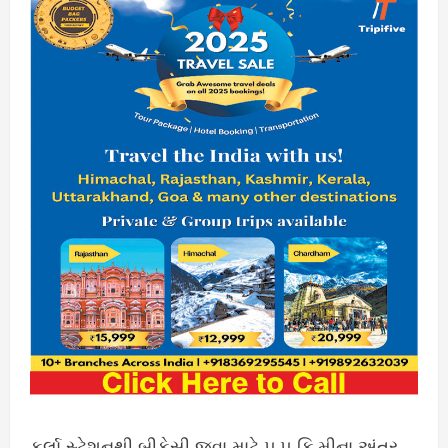
કુર્લા સ્ટેશનથી બીકેસી જવા માટે ૫.૫ કિ.મીના અંતર