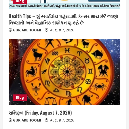
Blog
Health Tips – શું સ્માર્ટવોચ પહેરવાથી કેન્સર થાય છે? જાણો
નિષ્ણાતો અને વૈજ્ઞાનિક સંશોધન શું કહે છે
GURJARBHOOMI
August 7, 2026
Blog
રાશિફળ (Friday, August 7, 2026)
GURJARBHOOMI
August 7, 2026