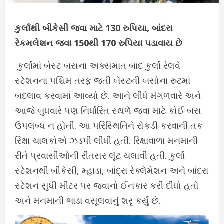
કુર્લાથી બીકેસી જવા માટે 130 રુપિયા, બાંદરા
રેકમલેશન જવા 150થી 170 રુપિયા પડાવાય છે
કુર્લામાં બેસ્ટ બસના અક્સમાત બાદ કુર્લા રેલવે
સ્ટેશનના પશ્ચિમ તરફ જતી બેસ્ટની બસોના રુટમાં
બદલાવ કરવામાં આવ્યો છે. આને લીધે મંગળવારે અને
આજે બુધવારે પણ નિર્ધારિત સ્થળે જવા માટે કોઈ બસ
ઉપલબ્ધ ન હોતી. આ પરિસ્થિતિને રોકડી કરવાની તક
રિક્ષા ચાલકોએ ઝડપી લીધી હતી. રિક્ષાવાળા મનમાની
રીતે પ્રવાસીઓની રીતસર લૂંટ ચલાવી હતી. કુર્લા
સ્ટેશનથી બીકેસી, મ્હાડા, બાંદ્રા રેક્લેમેશન અને બાંદરા
સ્ટેશન સુધી મીટર પર જવાનો ઈનકાર કરી દીધો હતો
અને મનમાની ભાડા વસૂલવાનું શરૃ કર્યું છે.