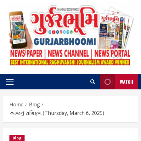
Skip
to
content
WATCH
Primary
Menu
Home
Blog
આજનું રાશિફળ (Thursday, March 6, 2025)
Blog