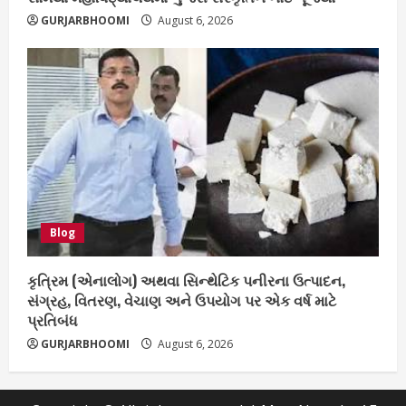
GURJARBHOOMI
August 6, 2026
Blog
કૃત્રિમ (એનાલોગ) અથવા સિન્થેટિક પનીરના ઉત્પાદન,
સંગ્રહ, વિતરણ, વેચાણ અને ઉપયોગ પર એક વર્ષ માટે
પ્રતિબંધ
GURJARBHOOMI
August 6, 2026