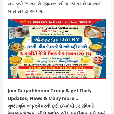
બગાડ્યો છે. તમારો જીવનસાથી આજે તમને વધારાનો
ખાસ સમય આપશે.
Join Gurjarbhoomi Group & get Daily
Updates, News & Many more…
ગુર્જરભૂમિ ન્યૂઝપેપરની ફ્રી ઈ-કોપી દર રવિવારે
રેગ્યુલર મેળવવા નીચે આપેલ લીંક પર ક્લિક કરો અને