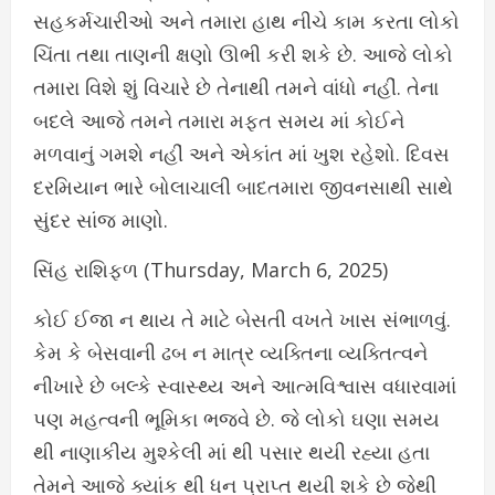
સહકર્મચારીઓ અને તમારા હાથ નીચે કામ કરતા લોકો
ચિંતા તથા તાણની ક્ષણો ઊભી કરી શકે છે. આજે લોકો
તમારા વિશે શું વિચારે છે તેનાથી તમને વાંધો નહીં. તેના
બદલે આજે તમને તમારા મફત સમય માં કોઈને
મળવાનું ગમશે નહીં અને એકાંત માં ખુશ રહેશો. દિવસ
દરમિયાન ભારે બોલાચાલી બાદતમારા જીવનસાથી સાથે
સુંદર સાંજ માણો.
સિંહ રાશિફળ (Thursday, March 6, 2025)
કોઈ ઈજા ન થાય તે માટે બેસતી વખતે ખાસ સંભાળવું.
કેમ કે બેસવાની ઢબ ન માત્ર વ્યક્તિના વ્યક્તિત્વને
નીખારે છે બલ્કે સ્વાસ્થ્ય અને આત્મવિશ્વાસ વધારવામાં
પણ મહત્વની ભૂમિકા ભજવે છે. જે લોકો ઘણા સમય
થી નાણાકીય મુશ્કેલી માં થી પસાર થયી રહ્યા હતા
તેમને આજે ક્યાંક થી ધન પ્રાપ્ત થયી શકે છે જેથી