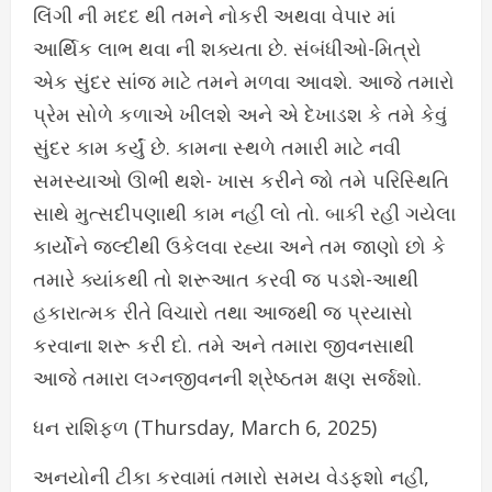
લિંગી ની મદદ થી તમને નોકરી અથવા વેપાર માં
આર્થિક લાભ થવા ની શક્યતા છે. સંબંધીઓ-મિત્રો
એક સુંદર સાંજ માટે તમને મળવા આવશે. આજે તમારો
પ્રેમ સોળે કળાએ ખીલશે અને એ દેખાડશ કે તમે કેવું
સુંદર કામ કર્યું છે. કામના સ્થળે તમારી માટે નવી
સમસ્યાઓ ઊભી થશે- ખાસ કરીને જો તમે પરિસ્થિતિ
સાથે મુત્સદીપણાથી કામ નહીં લો તો. બાકી રહી ગયેલા
કાર્યોને જલ્દીથી ઉકેલવા રહ્યા અને તમ જાણો છો કે
તમારે ક્યાંકથી તો શરૂઆત કરવી જ પડશે-આથી
હકારાત્મક રીતે વિચારો તથા આજથી જ પ્રયાસો
કરવાના શરૂ કરી દો. તમે અને તમારા જીવનસાથી
આજે તમારા લગ્નજીવનની શ્રેષ્ઠતમ ક્ષણ સર્જશો.
ધન રાશિફળ (Thursday, March 6, 2025)
અનયોની ટીકા કરવામાં તમારો સમય વેડફશો નહીં,