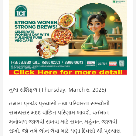
તુલા રાશિફળ (Thursday, March 6, 2025)
તમારા પ્રચંડ પ્રયાસો તથા પરિવારના સભ્યોની
સમયસર મદદ વાંછિત પરિણામ લાવશે. વર્તમાન
મનોબળ જાળવી રાખવા માટે સખત મહેનત જાળવી
રાખો. જો તમે લોન લેવા માટે ઘણા દિવસો થી પ્રયાસ