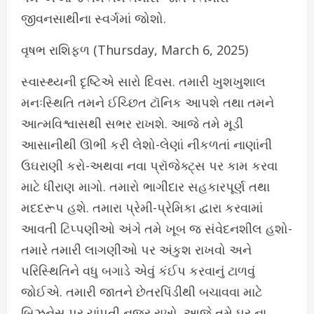
જીવનસાથીના સ્વર્ગમાં જોશો.
વૃષભ રાશિફળ (Thursday, March 6, 2025)
સ્વાસ્થ્યની દૃષ્ટિએ સારો દિવસ. તમારી ખુશખુશાલ
મનઃસ્થિતિ તમને ઈચ્છિત ટૉનિક આપશે તથા તમને
આત્મવિશ્વાસથી સભર રાખશે. આજે તમે મૂડી
આસાનીથી ઊભી કરી લેશો-લેણાં નીકળતાં નાણાંની
ઉઘરાણી કરો-અથવા નવા પ્રૉજેક્ટ્સ પર કામ કરવા
માટે ધીરાણ માગો. તમારો ભાગીદાર સહકારપૂર્ણ તથા
મદદરૂપ હશે. તમારા પ્રેમી-પ્રેમિકા દ્વારા કરવામાં
આવતી ટિપ્પણીઓ અંગે તમે ખૂબ જ સંવેદનશીલ હશો-
તમારે તમારી લાગણીઓ પર અંકુશ રાખવો અને
પરિસ્થિતિને વધુ બગાડે એવું કંઈપ કરવાનું ટાળવું
જોઈએ. તમારી જાતને છેતરપિંડીથી બચાવવા માટે
બિઝનેસ પર ચાંપતી નજર રાખો. આજે તમે ઘર ના