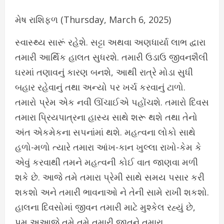
મેષ રાશિફળ (Thursday, March 6, 2025)
સ્વાસ્થ્ય સારૂં રહેશે. સટ્ટા અથવા અણધાર્યા લાભ દ્વારા
તમારી આર્થિક હાલત સુધરશે. તમારી ઉડાઉ જીવનશૈલી
ઘરમાં તણાવનું કારણ બનશે, આથી રાત્રે મોડા સુધી
બહાર રહેવાનું તથા અન્યો પર ખર્ચ કરવાનું ટાળો.
તમારો પ્રેમ એક નવી ઊંચાઈએ પહોંચશે. તમારો દિવસ
તમારા પ્રિયપાત્રના હાસ્ય સાથે શરૂ થશે તથા તેનો
અંત એકમેકના સપનાંમાં થશે. મહત્વના લોકો સાથે
હળો-મળો ત્યારે તમારા આંખ-કાન ખુલ્લા રાખો-કેમ કે
એવું કરવાથી તમને મહત્વની કોઈ વાત જાણવા મળી
શકે છે. આજે તમે તમારા પ્રેમી સાથે સમય પસાર કરી
શકશો અને તમારી ભાવનાઓ ને તેની સામે રાખી શકશો.
હાલના દિવસોમાં જીવન તમારી માટે મુશ્કેલ રહ્યું છે,
પમ અઆજે તમે તમે તમારી જાતને તમારા