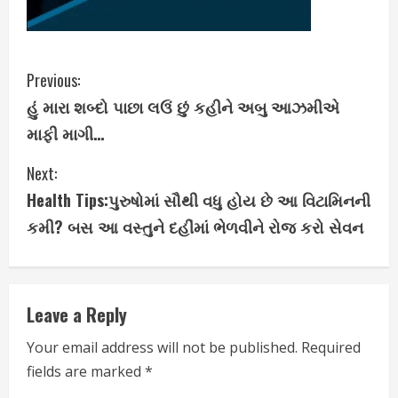
C
Previous:
હું મારા શબ્દો પાછા લઉં છું કહીને અબુ આઝમીએ
o
માફી માગી…
n
Next:
t
Health Tips:પુરુષોમાં સૌથી વધુ હોય છે આ વિટામિનની
i
કમી? બસ આ વસ્તુને દહીંમાં ભેળવીને રોજ કરો સેવન
n
u
Leave a Reply
e
Your email address will not be published.
Required
fields are marked
*
R