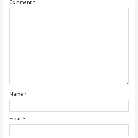
Comment
*
e
a
d
i
n
g
Name
*
Email
*