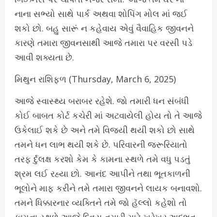
નાના સભ્યો સાથે પાર્ક અથવા શોપિંગ મોલ માં જઈ
શકો છો. બહુ સારૂં ન કહેવાય એવું વૈવાહિક જીવનને
કારણે તમારા જીવનસાથી આજે તમારા પર વરસી પડે
આવી શક્યતા છે.
મિથુન રાશિફળ (Thursday, March 6, 2025)
આજે સ્વાસ્થ્ય બરાબર રહેશે. જો તમારી ધન સંબંધી
કોઈ બાબત કોર્ટ કચેરી માં અટવાયેલી હોય તો તે આજે
ઉકેલાઈ શકે છે અને તમે વિજયી થયી શકો છો સાથે
તમને ધન લાભ થયી શકે છે. પરિવારની જરૂરિયાતો
તરફ ર્દુલક્ષ કરશો કેમ કે કામના સ્થળે તમે વધુ પડતું
શ્રમ લઈ રહ્યા છો. આનંદ આપીને તથા ભૂતકાળની
ભૂલોને માફ કરીને તમે તમારા જીવનને લાયક બનાવશો.
તમને ધિક્કારનાર વ્યક્તિને તમે જો હૅલ્લો કહેશો તો