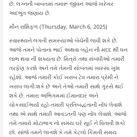
છે. લગ્નની બાબતમાં તમારૂં જીવન આજે ખરેખર
અદભુત જણાય છે.
મીન રાશિફળ (Thursday, March 6, 2025)
સ્વાસ્થ્યને લગતી સમસ્યાઓ બેચેની લાવી શકે છે.
આજે તમને પોતાના ભાઈ અથવા બહેન ની મદદ થી ધન
લાભ થવા ની શક્યતા છે. મિત્રો તથા સંબંધીઓ તમારી
તરફેણ કરશે અને તમે તેમની સોબતમાં ખાસ્સા ખુશ
રહેશો. આજે તમારી કોઈ ખરાબ ટેવ તમારા પ્રેમી ને
ખરાબ લાગી શકે છે અને તેઓ તમારી સાથે ગુસ્સે થઈ
શકે છે. તમારા અભિગમમાં ઈમાનદાર અને
ચોકસાઈભર્યા રહો-તમારી પ્રતિબદ્ધતાની નોંધ લેવાશે
તથા એ સાથે તમારી આવડતની પણ નોંધ લેવાશે. આજે
તમે તમારો મોટાભાગ નો સમય ઘરે સૂઈ ને વિતાવી શકો
છો. સાંજે તમને લાગશે કે તમે કેટલો કિંમતી સમય