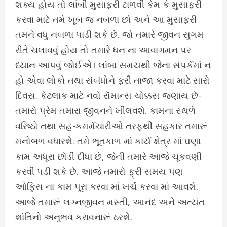
શક્ય હોય તો લાંબી મુસાફરી ટાળવી કેમ કે મુસાફરી
કરવા માટે તમે ખૂબ જ નબળા છો અને આ મુસાફરી
તમને વધુ નબળા પાડી શકે છે. જો તમારે જીવન સુગમ
રીતે ચલાવવું હોય તો તમારે ધન ના આવાગમન પર
ધ્યાન આપવું જોઈએ। લાંબા સમયથી જેના સંપર્કમાં ન
હો એવા લોકો તથા સંબંધોને ફરી તાજા કરવા માટે સારો
દિવસ. કેટલાક માટે નવો રૉમાન્સ ચોક્કસ જણાય છે-
તમારો પ્રેમ તમારા જીવનને ખીલવશે. કામના સ્થળે
વરિષ્ઠો તથા સહ-કમર્મચારીઓ તરફથી સહકાર તમારૂં
મનોબળ વધારશે. તમે ભૂતકાળ માં કાર્ય ક્ષેત્ર માં ઘણા
કામ અધૂરા છોડી દીધા છે, જેની તમારે આજે ચૂકવણી
કરવી પડી શકે છે. આજે તમારો ફ્રી સમય પણ
ઓફિસ ના કામ પૂરા કરવા માં ખર્ચ કરવા માં આવશે.
આજે તમારૂં લગ્નજીવન મસ્તી, આનંદ અને અત્યંત
શાંતિનો અનુભવ કરાવનારૂં ઠરશે.