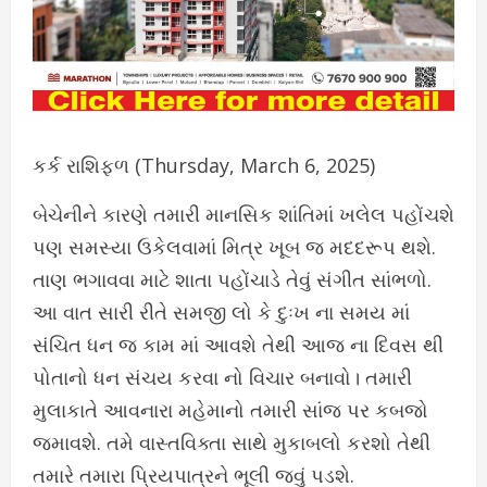
કર્ક રાશિફળ (Thursday, March 6, 2025)
બેચેનીને કારણે તમારી માનસિક શાંતિમાં ખલેલ પહોંચશે
પણ સમસ્યા ઉકેલવામાં મિત્ર ખૂબ જ મદદરૂપ થશે.
તાણ ભગાવવા માટે શાતા પહોંચાડે તેવું સંગીત સાંભળો.
આ વાત સારી રીતે સમજી લો કે દુઃખ ના સમય માં
સંચિત ધન જ કામ માં આવશે તેથી આજ ના દિવસ થી
પોતાનો ધન સંચય કરવા નો વિચાર બનાવો। તમારી
મુલાકાતે આવનારા મહેમાનો તમારી સાંજ પર કબજો
જમાવશે. તમે વાસ્તવિક્તા સાથે મુકાબલો કરશો તેથી
તમારે તમારા પ્રિયપાત્રને ભૂલી જવું પડશે.