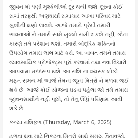
જીવન માં ઘણી મુશ્કેલીઓ દૂર થયી જશે. દૂરના કોઈ
સગાં તરફથી અણધાર્યા સમાચાર આખા પરિવાર માટે
ખુશીની ક્ષણો લાવશે. આજે તમારો પ્રેમી તમારી
ભાવનાઓ ને તમારી સામે ખુલ્લો રાખી શકશે નહીં, જેના
કારણે તમે પરેશાન થશો. તમારી બોદ્ધિક શક્તિનો
ઉપયોગ તમારા લાભ માટે કરો. આ બાબત તમને તમારા
વ્યાવસાયિક પ્રૉજેક્ટ્સ પૂરાં કરવામાં તથા નવા વિચારો
આપવામાં મદદરૂપ થશે. આ રાશિ ના વયસ્ક લોકો
મફત સમય માં આજે તેમના જૂના મિત્રો ને મળવા જઈ
શકે છે. આજે કોઈ યોજના ઘડવા પહેલા જો તમે તમારા
જીવનસાથીને નહીં પૂછો, તો તેનું ઊંધું પરિણામ આવી
શકે છે.
કન્યા રાશિફળ (Thursday, March 6, 2025)
હળવા થવા માટે નિકટના મિત્રો સાથે સમય વિતાવજો.