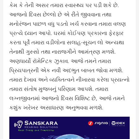
કેમ કે તેની અસર તમારા સ્વાસ્થ્ય પર પડી શકે છે.
આજનો દિવસ છેલ્લો છે એ રીતે જીવવાના તથા
મનોરંજન પાછળ વધુ પડતો ખર્ચ કરવાના તમારા વલણ
પ્રત્યે ધ્યાન આપો. ઘરમાં કોઈપણ પ્રકારના ફેરફાર
કરતા પૂર્વે તમારા વડીલોના સલાહ-સૂચન લો અન્યથા
તેનાથી ગુસ્સો તથા નારાજગીને આમંત્રણ મળશે.
અણધાર્યો રૉમેન્ટિક ઝુકાવ. આજે તમને તમારા
પ્રિયપાત્રની એક નવી અદભુત બાબત જોવા મળશે.
તમારા દેખાવ અને વ્યક્તિત્વને નીખારવા કરેલા પ્રયત્નો
તમારા સંતોષ મુજબનું પરિણામ આપશે. તમારા
લગ્નજીવનમાં આજનો દિવસ વિશિષ્ટ છે, આજે તમને
કશુંક ખરેખર અસાધારણ અનુભવવા મળશે.