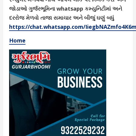
જોડાઓ ગુર્જરભૂમિના whatsapp કમ્યુનિટીમાં અને
દરરોજ મેળવો તાજા સમાચાર અને બીજું ઘણું બધું
https://chat.whatsapp.com/IiegbNAZmfo4K6
Home