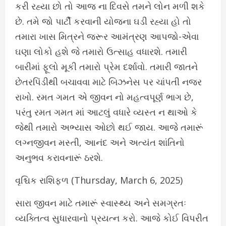
કરી રહ્યા છો તો આજ ના દિવસે તમને લોન મળી શકે
છે. તમે જો પાર્ટી કરવાની યોજના ઘડી રહ્યા હો તો
તમારા ખાસ મિત્રને જરૂર આમંત્રણ આપજો-એવા
ઘણા લોકો હશે જે તમારો ઉત્સાહ વધારશે. તમારી
બારીમાં ફૂલો મૂકી તમારો પ્રેમ દર્શાવો. તમારી જાતને
છેતરપિંડીથી બચાવવા માટે બિઝનેસ પર ચાંપતી નજર
રાખો. રમત ગમત એ જીવન નો મહત્વપૂર્ણ ભાગ છે,
પરંતુ રમત ગમત માં આટલું વધારે વ્યસ્ત ન થાઓ કે
જેથી તમારો અભ્યાસ ઓછો થઈ જાય. આજે તમારૂં
લગ્નજીવન મસ્તી, આનંદ અને અત્યંત શાંતિનો
અનુભવ કરાવનારૂં ઠરશે.
વૃશ્ચિક રાશિફળ (Thursday, March 6, 2025)
સારા જીવન માટે તમારૂં સ્વાસ્થ્ય અને સમગ્રતઃ
વ્યક્તિત્વ સુધારવાનો પ્રયત્ન કરો. આજે કોઈ વિપરીત