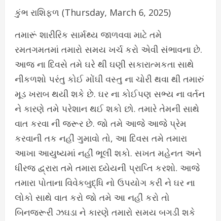
કુંભ રાશિફળ (Thursday, March 6, 2025)
તમારૂં શારીરિક સાર્મથ્ય જાળવવા માટે તમે
રમતગમતમાં તમારો સમય ખર્ચ કરો એવી સંભાવના છે.
આજ ના દિવસે તમે ઘરે થી ઘણી સકારાત્મકતા સાથે
નીકળશો પરંતુ કોઈ મોંઘી વસ્તુ ના ચોરી થવા થી તમારું
મૂડ ખરાબ થયી શકે છે. ઘર ના કોઈપણ સભ્ય ના વર્તન
ને કારણે તમે પરેશાન થઈ શકો છો. તમારે તેમની સાથે
વાત કરવા ની જરૂર છે. જો તમે આજે આજે પ્રેમ
કરવાની તક નહીં ગુમાવો તો, આ દિવસ તમે તમારા
આખા આયુષ્યમાં નહીં ભૂલી શકો. સખત મહેનત અને
ધીરજ દ્વ્રારા તમે તમારા ધ્યેયની પ્રાપ્તિ કરશો. આજે
તમારા પોતાના વિવેકબુદ્ધિ નો ઉપયોગ કરી ને ઘર ના
લોકો સાથે વાત કરો જો તમે આ નહીં કરો તો
બિનજરૂરી ઝઘડા ને કારણે તમારો સમય બગડી શકે