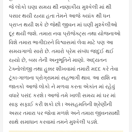
જે લોકો ઘણા સમય થી નાણાકીય મુશ્કેલી માં થી
પસાર થયી રહ્યા હતા તેમને આજે ક્યાંક થી ધન
પ્રાપ્ત થયી શકે છે જેથી જીવન માં ઘણી મુશ્કેલીઓ
દૂર થયી જશે. તમારા નવા પ્રૉજેક્ટ્સ તથા યોજનાઓ
વિશે તમારા ભાગીદારને વિશ્વાસમાં લેવા માટે પણ આ
સમયગાળો સારો છે. તમારો પ્રેમ સંબંધ જાદુઈ થઈ
રહ્યો છે, બસ તેની અનુભૂતિને માણો. અદ્યતન
ટેક્નોલૉજી તથા હુન્નર શીખવામાં તમારી મદદ કરે તેવા
ટૂંકા-ગાળાના પ્રોગ્રામમાં સહભાગી થાવ. આ રાશિ ના
જાતકો આજે લોકો ને મળવા કરતા એકાંત માં રહેવું
વધારે પસંદ કરશે। આજે તમે ખાલી સમય માં ઘર માં
સાફ સફાઈ કરી શકો છો। અસહમતિની શ્રેણીની
અસર તમારા પર જોવા મળશે અને તમારા જીવનસાથી
સાથે સમાધાન કરવામાં તમને મુશ્કેલી પડશે.