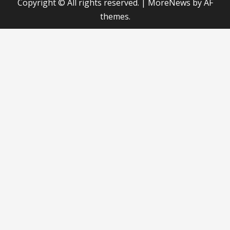
Copyright © All rights reserved.
|
MoreNews
by AF
themes.