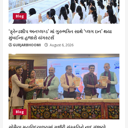
Blog
‘ફ્રેન્ડશીપ અનપ્લગ્ડ’ માં ગુરુભક્તિ સાથે ‘પ્લગ ઇન’ થયા
મુંબઈના હજારો યંગસ્ટર્સ
GURJARBHOOMI
August 6, 2026
Blog
સોમૈયા મહાવિદ્યાલયમાં ગુર્જરી સંસ્કૃતિને નાદ ગૂંજ્યો