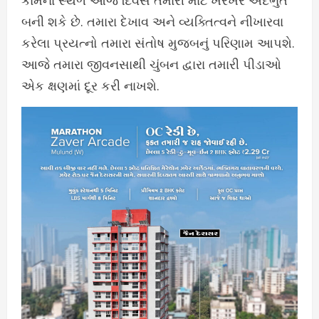
કામના સ્થળે આજે દિવસ તમારી માટે ખરેખર અદભુત
બની શકે છે. તમારા દેખાવ અને વ્યક્તિત્વને નીખારવા
કરેલા પ્રયત્નો તમારા સંતોષ મુજબનું પરિણામ આપશે.
આજે તમારા જીવનસાથી ચુંબન દ્વારા તમારી પીડાઓ
એક ક્ષણમાં દૂર કરી નાખશે.