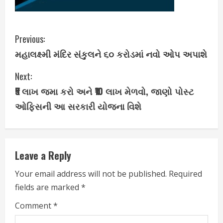
C
Previous:
મહાલક્ષ્મી મંદિર સંકુલને ૬૦ કરોડમાં નવો ઓપ અપાશે
o
Next:
n
₹5 લાખ જમા કરો અને ₹10 લાખ મેળવો, જાણો પોસ્ટ
t
ઓફિસની આ સરકારી યોજના વિશે
i
n
Leave a Reply
u
Your email address will not be published.
Required
e
fields are marked
*
R
Comment
*