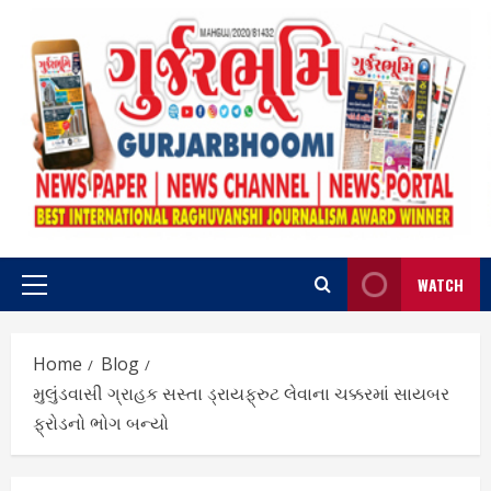
Skip
to
content
WATCH
Primary
Menu
Home
Blog
મુલુંડવાસી ગ્રાહક સસ્તા ડ્રાયફ્રુટ લેવાના ચક્કરમાં સાયબર
ફ્રોડનો ભોગ બન્યો