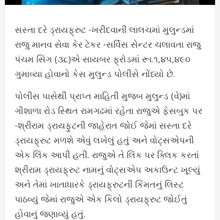
સસ્તા દરે ડ્રાયફ્રુટ -ખરીદવાની લાલચમાં મુલુન્ડમાં
રાજુ માનવ સેવા કેર ટેકર -સર્વિસ સેન્ટર ચલાવતા રાજુ
પંચમ સિંગ (૩૮)એ સાયબર ફ્રોડમાં રૂા.૧,૪૫,૪૯૦
ગુમાવ્યા હોવાનો કેસ મુલુન્ડ પોલીસે નોંધ્યો છે.
પોલીસ પાસેથી પ્રાપ્ત માહિતી મુજબ મુલુન્ડ (વે)માં
ગૌશાળા રોડ સ્થિત રામગઢમાં રહેતા રાજુએ ફેસબુક પર
-શ્રીરામ ડ્રાયફુટની જાહેરાત જોઈ જેમાં સસ્તા દરે
ડ્રાયફ્રુટ મળશે એવું લખેલું હતું અને વોટ્સએપની
એક લિંક આપી હતી. રાજુએ તે લિંક પર ક્લિક કરતાં
શ્રીરામ ડ્રાયફ્રુટ નામનું વોટ્સએપ અકાઉન્ટ ખૂલ્યું
અને તેમાં ખાતાધારકે ડ્રાયફ્રુટની કિંમતનું લિસ્ટ
પાઠવ્યું જેમાં રાજુએ એક કિલો ડ્રાયફ્રુટ જોઈતું
હોવાનું જણાવ્યું હતું.