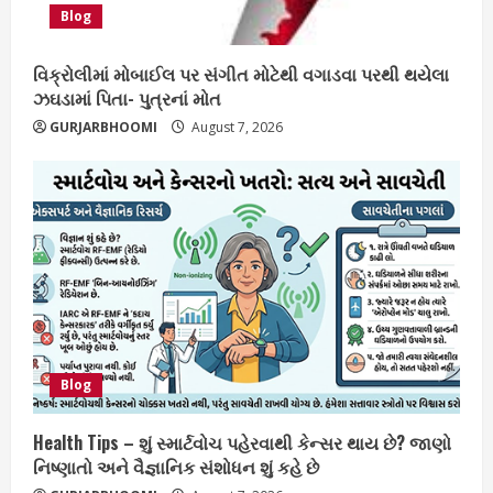
Blog
વિક્રોલીમાં મોબાઈલ પર સંગીત મોટેથી વગાડવા પરથી થયેલા
ઝઘડામાં પિતા- પુત્રનાં મોત
GURJARBHOOMI
August 7, 2026
Blog
Health Tips – શું સ્માર્ટવોચ પહેરવાથી કેન્સર થાય છે? જાણો
નિષ્ણાતો અને વૈજ્ઞાનિક સંશોધન શું કહે છે