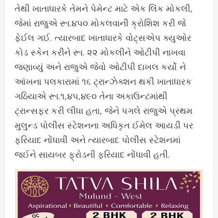
તેથી ખાતાધારકે તેમને પેમેન્ટ માટે એક લિંક મોકલી,
જેમાં રાજુએ રૂા.૪૫૦ મોકલવાની ક્રોશિશ કરી જે
ફેઈલ ગઈ. ત્યારબાદ ખાતાધારકે વોટ્સએપ ક્યુઓર
કોડ સ્કેન કરીને રૂા. ૨૨ મોકલીને ઓટીપી નાખવા
જણાવ્યું અને રાજુએ જેવો ઓટીપી દાખલ કર્યો ને
આંખના પલકારામાં ૧૬ ટ્રાન્ઝેક્શન થકી ખાતાધારક
ગઠિયાએ રૂા.૧,૪૫,૪૯૦ તેના અકાઉન્ટમાંથી
ટ્રાન્સફર કરી લીધા હતા, જેને પગલે રાજુએ પ્રથમ
મુલુન્ડ પોલીસ સ્ટેશનના અધિકૃત ઈમેલ આયડી પર
ફરિયાદ નોંધાવી અને ત્યારબાદ પોલીસ સ્ટેશનમાં
જઈને સાયબર ફ્રોડની ફરિયાદ નોંધાવી હતી.