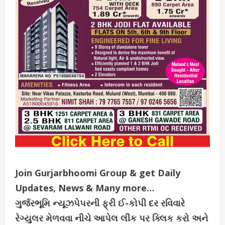
Join Gurjarbhoomi Group & get Daily
Updates, News & Many more…
ગુર્જરભૂમિ ન્યૂઝપેપરની ફ્રી ઈ-કોપી દર રવિવારે
રેગ્યુલર મેળવવા નીચે આપેલ લીંક પર ક્લિક કરો અને