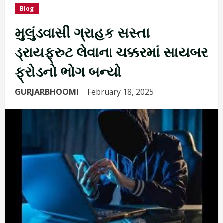
Blog
મુલુંડવાસી ગ્રાહક સસ્તા
ડ્રાયફ્રુટ લેવાના ચક્કરમાં સાયબર
ફ્રોડનો ભોગ બન્યો
GURJARBHOOMI
February 18, 2025