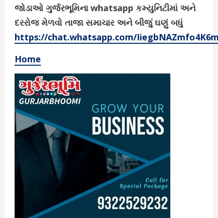
જોડાઓ ગુર્જરભૂમિના whatsapp કમ્યુનિટીમાં અને
દરરોજ મેળવો તાજા સમાચાર અને બીજું ઘણું બધું
https://chat.whatsapp.com/IiegbNAZmfo4K6
Home