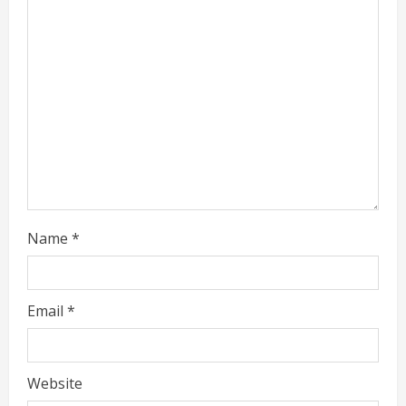
e
a
d
i
n
g
Name
*
Email
*
Website