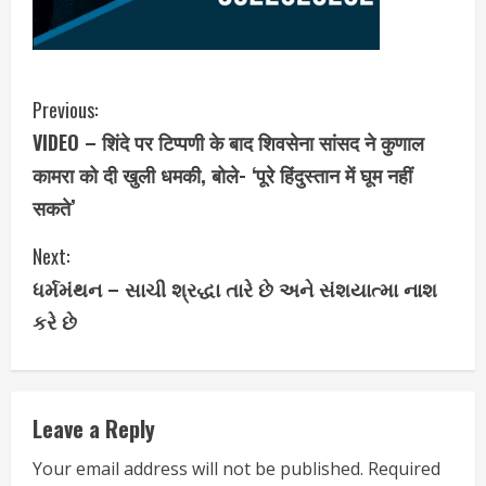
C
Previous:
VIDEO – शिंदे पर टिप्पणी के बाद शिवसेना सांसद ने कुणाल
o
कामरा को दी खुली धमकी, बोले- ‘पूरे हिंदुस्तान में घूम नहीं
n
सकते’
t
Next:
i
ધર્મમંથન – સાચી શ્રદ્ધા તારે છે અને સંશયાત્મા નાશ
કરે છે
n
u
e
Leave a Reply
R
Your email address will not be published.
Required