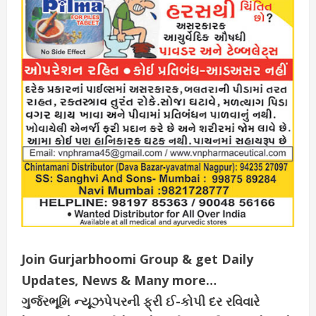
Join Gurjarbhoomi Group & get Daily
Updates, News & Many more…
ગુર્જરભૂમિ ન્યૂઝપેપરની ફ્રી ઈ-કોપી દર રવિવારે