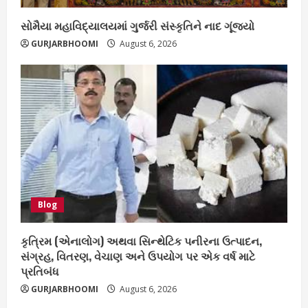
સોમૈયા મહાવિદ્યાલયમાં ગુર્જરી સંસ્કૃતિને નાદ ગૂંજ્યો
GURJARBHOOMI
August 6, 2026
Blog
કૃત્રિમ (એનાલોગ) અથવા સિન્થેટિક પનીરના ઉત્પાદન,
સંગ્રહ, વિતરણ, વેચાણ અને ઉપયોગ પર એક વર્ષ માટે
પ્રતિબંધ
GURJARBHOOMI
August 6, 2026