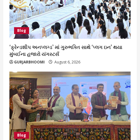
Blog
‘ફ્રેન્ડશીપ અનપ્લગ્ડ’ માં ગુરુભક્તિ સાથે ‘પ્લગ ઇન’ થયા
મુંબઈના હજારો યંગસ્ટર્સ
GURJARBHOOMI
August 6, 2026
Blog