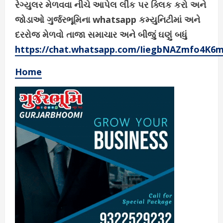
રેગ્યુલર મેળવવા નીચે આપેલ લીંક પર ક્લિક કરો અને
જોડાઓ ગુર્જરભૂમિના whatsapp કમ્યુનિટીમાં અને
દરરોજ મેળવો તાજા સમાચાર અને બીજું ઘણું બધું
https://chat.whatsapp.com/IiegbNAZmfo4K6
Home