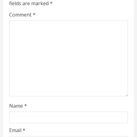
fields are marked
*
e
Comment
*
a
d
i
n
g
Name
*
Email
*