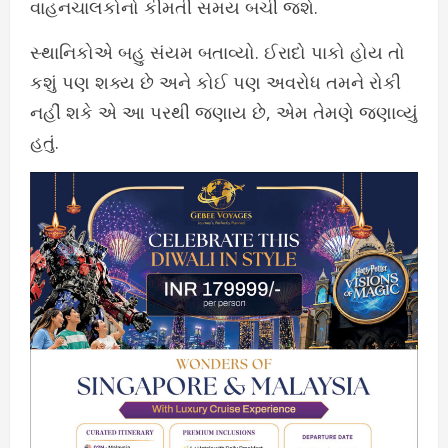
વાહનચાલકોનો કીમતી સમય બચી જશે.
સ્થાનિકોએ બહુ સંયમ બતાવ્યો. ઈરાદો પાકો હોય તો
કશું પણ શક્ય છે અને કોઈ પણ અવરોધ તમને રોકી
નહીં શકે એ આ પરથી જણાય છે, એમ તેમણે જણાવ્યું
હતું.