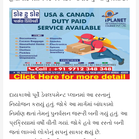
દાયકાઓ પૂર્વે ડેવલપમેન્ટ પ્લાનમાં આ રસ્તાનું
નિયોજન કરાયું હતું. જોકે આ માર્ગમાં બાંધકામો
નિર્માણ થતાં તેમનું પુનર્વસન જરૂરી બની ગયું હતું. આ
પ્રક્રિયામાં વર્ષો વીતી ગયાં. જોકે હવે આ રસ્તો બની
જતાં લાખ્ખો લોકોનું સપનું સાકાર થયું છે.