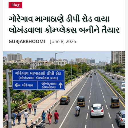
Blog
ગોરેગાવ માગાઠાણે ડીપી રોડ વાયા
લોખંડવાલા કોમ્પ્લેક્સ બનીને તૈયાર
GURJARBHOOMI
June 8, 2026