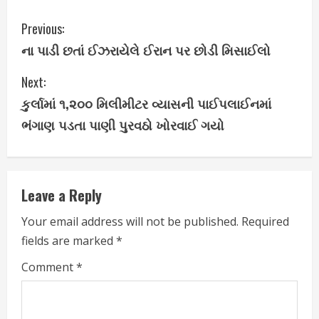
C
Previous:
ના પાડી છતાં ઈઝરાયેલે ઈરાન પર છોડી મિસાઈલો
o
Next:
n
કુર્લામાં ૧,૨૦૦ મિલીમીટર વ્યાસની પાઈપલાઈનમાં
t
ભંગાણ પડતા પાણી પુરવઠો ખોરવાઈ ગયો
i
n
Leave a Reply
u
Your email address will not be published.
Required
e
fields are marked
*
R
Comment
*
e