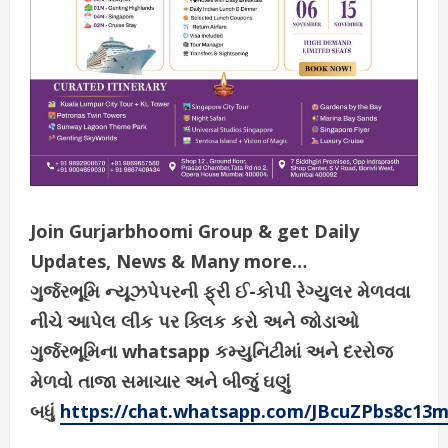
Join Gurjarbhoomi Group & get Daily
Updates, News & Many more…
ગુર્જરભૂમિ ન્યૂઝપેપરની ફ્રી ઈ-કોપી રેગ્યુલર મેળવવા
નીચે આપેલ લીંક પર ક્લિક કરો અને જોડાઓ
ગુર્જરભૂમિના whatsapp કમ્યુનિટીમાં અને દરરોજ
મેળવો તાજા સમાચાર અને બીજું ઘણું
બધું
https://chat.whatsapp.com/JBcuZPbs8c13