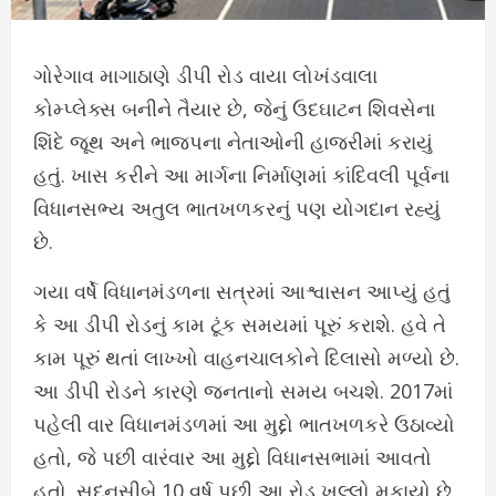
ગોરેગાવ માગાઠાણે ડીપી રોડ વાયા લોખંડવાલા
કોમ્પ્લેક્સ બનીને તૈયાર છે, જેનું ઉદઘાટન શિવસેના
શિંદે જૂથ અને ભાજપના નેતાઓની હાજરીમાં કરાયું
હતું. ખાસ કરીને આ માર્ગના નિર્માણમાં કાંદિવલી પૂર્વના
વિધાનસભ્ય અતુલ ભાતખળકરનું પણ યોગદાન રહ્યું
છે.
ગયા વર્ષે વિધાનમંડળના સત્રમાં આશ્વાસન આપ્યું હતું
કે આ ડીપી રોડનું કામ ટૂંક સમયમાં પૂરું કરાશે. હવે તે
કામ પૂરું થતાં લાખ્ખો વાહનચાલકોને દિલાસો મળ્યો છે.
આ ડીપી રોડને કારણે જનતાનો સમય બચશે. 2017માં
પહેલી વાર વિધાનમંડળમાં આ મુદ્દો ભાતખળકરે ઉઠાવ્યો
હતો, જે પછી વારંવાર આ મુદ્દો વિધાનસભામાં આવતો
હતો. સદનસીબે 10 વર્ષ પછી આ રોડ ખુલ્લો મુકાયો છે.