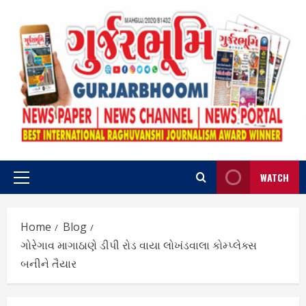
Skip
to
content
WATCH
Primary
Menu
Home
Blog
ગોરેગાવ માગાઠાણે ડીપી રોડ વાયા લોખંડવાલા કોમ્પ્લેક્સ
બનીને તૈયાર