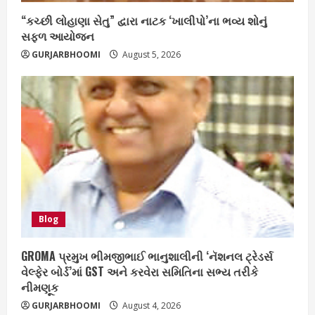
“કચ્છી લોહાણા સેતુ” દ્વારા નાટક ‘ખાલીપો’ના ભવ્ય શોનું
સફળ આયોજન
GURJARBHOOMI
August 5, 2026
Blog
GROMA પ્રમુખ ભીમજીભાઈ ભાનુશાલીની ‘નૅશનલ ટ્રેડર્સ
વેલ્ફેર બોર્ડ’માં GST અને કરવેરા સમિતિના સભ્ય તરીકે
નીમણૂક
GURJARBHOOMI
August 4, 2026