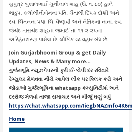
સુપુત્ર ખુશાલભાઈ ચુનીલાલ શાહ (ઉં. વ. ૮૦) હાલે
ભાડુંપ, કલોલીનીબેનના પતિ. ચૈતાલી દિપક દોશી અને
સ્વ. ચિંતનના પપા. ચિ. વૈષ્ણવી અને નૈતિકના નાના. સ્વ.
જેચંદ તારાચંદ શાહના જમાઈ તા. ૧૧-૨-૨૫ના
અરિહંતશરણ પામેલ છે. લૌકિક વ્યવહાર બંધ છે.
Join Gurjarbhoomi Group & get Daily
Updates, News & Many more…
ગુર્જરભૂમિ ન્યૂઝપેપરની ફ્રી ઈ-કોપી દર રવિવારે
રેગ્યુલર મેળવવા નીચે આપેલ લીંક પર ક્લિક કરો અને
જોડાઓ ગુર્જરભૂમિના whatsapp કમ્યુનિટીમાં અને
દરરોજ મેળવો તાજા સમાચાર અને બીજું ઘણું બધું
https://chat.whatsapp.com/IiegbNAZmfo4K6
Home