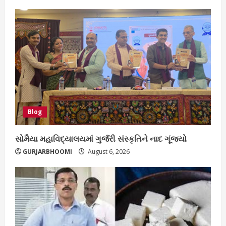
Blog
સોમૈયા મહાવિદ્યાલયમાં ગુર્જરી સંસ્કૃતિને નાદ ગૂંજ્યો
GURJARBHOOMI
August 6, 2026