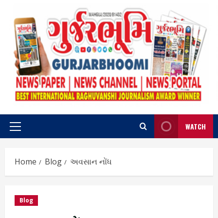
Skip
to
content
WATCH
Primary
Menu
Home
Blog
અવસાન નોંધ
Blog