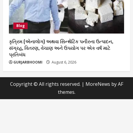
Blog
કૃત્રિમ (એનાલોગ) અથવા સિન્થેટિક પનીરના ઉત્પાદન,
સંગ્રહ, વિતરણ, વેચાણ અને ઉપયોગ પર એક વર્ષ માટે
પ્રતિબંધ
GURJARBHOOMI
August 6, 2026
Copyright © All rights reserved.
|
MoreNews
by AF
themes.