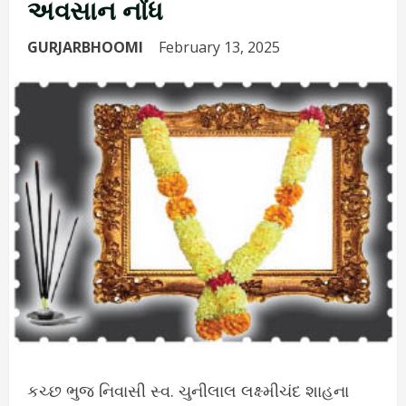
અવસાન નોંધ
GURJARBHOOMI
February 13, 2025
કચ્છ ભુજ નિવાસી સ્વ. ચુનીલાલ લક્ષ્મીચંદ શાહના