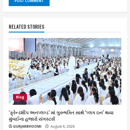
RELATED STORIES
Blog
‘ફ્રેન્ડશીપ અનપ્લગ્ડ’ માં ગુરુભક્તિ સાથે ‘પ્લગ ઇન’ થયા
મુંબઈના હજારો યંગસ્ટર્સ
GURJARBHOOMI
August 6, 2026