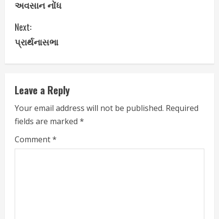
અવસાન નોંધ
o
Next:
n
પ્રાર્થનાસભા
t
i
Leave a Reply
n
Your email address will not be published.
Required
u
fields are marked
*
e
Comment
*
R
e
a
d