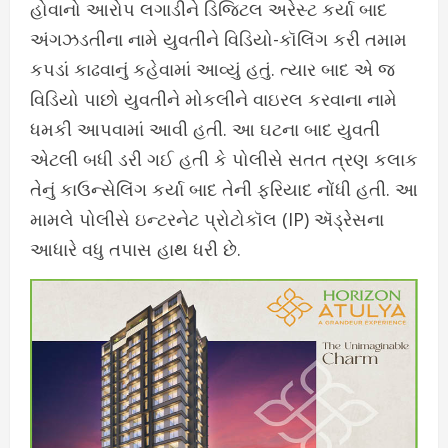
હોવાનો આરોપ લગાડીને ડિજિટલ અરેસ્ટ કર્યા બાદ
અંગઝડતીના નામે યુવતીને વિડિયો-કૉલિંગ કરી તમામ
કપડાં કાઢવાનું કહેવામાં આવ્યું હતું. ત્યાર બાદ એ જ
વિડિયો પાછો યુવતીને મોકલીને વાઇરલ કરવાના નામે
ધમકી આપવામાં આવી હતી. આ ઘટના બાદ યુવતી
એટલી બધી ડરી ગઈ હતી કે પોલીસે સતત ત્રણ કલાક
તેનું કાઉન્સેલિંગ કર્યા બાદ તેની ફરિયાદ નોંધી હતી. આ
મામલે પોલીસે ઇન્ટરનેટ પ્રોટોકૉલ (IP) ઍડ્રેસના
આધારે વધુ તપાસ હાથ ધરી છે.