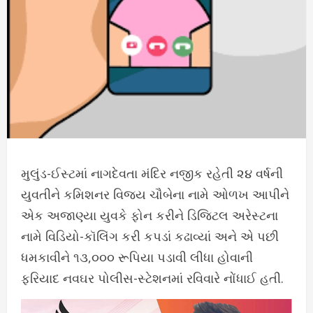
મુલુંડ-ઈસ્ટમાં નાગદેવતા મંદિર નજીક રહેતી ૨૪ વર્ષની
યુવતીને કમિશનર વિજય ચૌબેના નામે ઓળખ આપીને
એક અજાણ્યા યુવકે ફોન કરીને ડિજિટલ અરેસ્ટના
નામે વિડિયો-કૉલિંગ કરી કપડાં કઢાવ્યાં અને એ પછી
ધમકાવીને ૧૩,૦૦૦ રૂપિયા પડાવી લીધા હોવાની
ફરિયાદ નવઘર પોલીસ-સ્ટેશનમાં રવિવારે નોંધાઈ હતી.