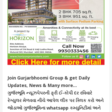
Join Gurjarbhoomi Group & get Daily
Updates, News & Many more…
ગુર્જરભૂમિ ન્યૂઝપેપરની ફ્રી ઈ-કોપી દર રવિવારે
રેગ્યુલર મેળવવા નીચે આપેલ લીંક પર ક્લિક કરો અને
જોડાઓ ગુર્જરભૂમિના whatsapp કમ્યુનિટીમાં અને