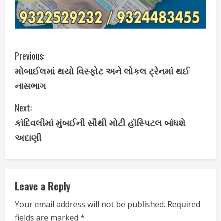
C
Previous:
મોબાઈલમાં થયો વિસ્ફોટ અને લોકલ ટ્રેનમાં થઈ
o
નાસભાગ
n
Next:
t
કાંદિવલીમાં મુંબઈની સૌથી મોટી હૉસ્પિટલ બાંધશે
i
અદાણી
n
u
Leave a Reply
e
Your email address will not be published.
Required
fields are marked
*