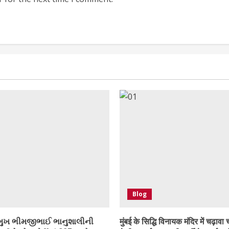
Blog
મુખ ભીમજીભાઈ ભાનુશાલીની
मुंबई के सिद्धि विनायक मंदिर में चढ़ावा