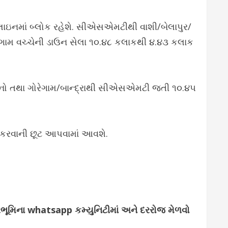
 લાઇનમાં બ્લોક રહેશે. સીએસએમટીથી વાશી/બેલાપુર/
ેગામ વચ્ચેની ડાઉન સેલા ૧૦.૪૮ કલાકથી ૪.૪૩ કલાક
નો તથા ગોરેગામ/બાન્દ્રાથી સીએસએમટી જતી ૧૦.૪૫
ી કરવાની છૂટ આપવામાં આવશે.
્જરભૂમિના whatsapp કમ્યુનિટીમાં અને દરરોજ મેળવો