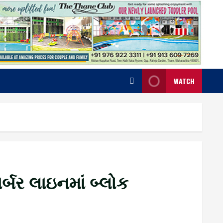
WATCH
ર્બર લાઇનમાં બ્લોક