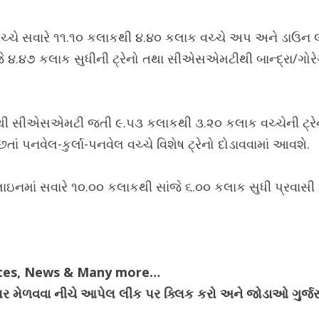
 વચ્ચે સવારે ૧૧.૧૦ કલાકથી ૪.૪૦ કલાક વચ્ચે અપ અને ડાઉન
ે ૪.૪૭ કલાક સુધીની ટ્રેનો તથા સીએસએમટીથી બાન્દ્રા/ગોર
ીથી સીએસએમટી જતી ૯.૫૩ કલાકથી ૩.૨૦ કલાક વચ્ચેની ટ્રે
ાં પનવેલ-કુર્લા-પનવેલ વચ્ચે વિશેષ ટ્રેનો દોડાવવામાં આવશે.
 લાઇનમાં સવારે ૧૦.૦૦ કલાકથી સાંજે ૬.૦૦ કલાક સુધી પ્રવાસ
ates, News & Many more…
ેગ્યુલર મેળવવા નીચે આપેલ લીંક પર ક્લિક કરો અને જોડાઓ ગુર