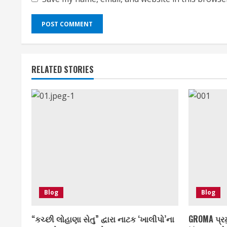
RELATED STORIES
Blog
Blog
“કચ્છી લોહાણા સેતુ” દ્વારા નાટક ‘ખાલીપો’ના
GROMA પ્ર