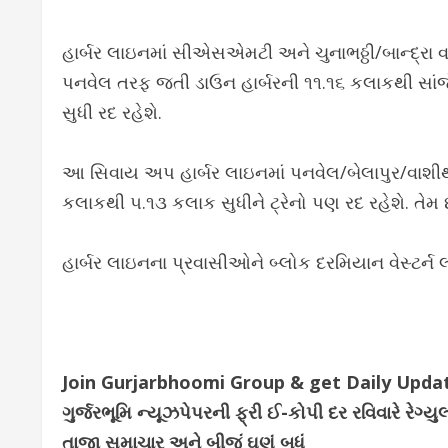
હાર્બર લાઇનમાં સીએસએમટી અને ચુનાભઠ્ઠી/બાન્દ્રા
પનવેલ તરફ જતી ડાઉન હાર્બરની ૧૧.૧૬ કલાકથી સાંજ
સુધી રદ રહેશે.
આ સિવાય અપ હાર્બર લાઇનમાં પનવેલ/બેલાપુર/વાશ
કલાકથી ૫.૧૩ કલાક સુધીને ટ્રેનો પણ રદ રહેશે. તેમ છત
હાર્બર લાઇનના પ્રવાસીઓને બ્લોક દરમિયાન વેસ્ટર્ન
Join Gurjarbhoomi Group & get Daily Upd
ગુર્જરભૂમિ ન્યૂઝપેપરની ફ્રી ઈ-કોપી દર રવિવારે ર
તાજા સમાચાર અને બીજું ઘણું બધું