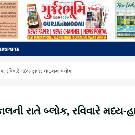
NEWSPAPER
ક, રવિવારે મધ્ય-હાર્બર લાઇનમાં બ્લોક
ાલની રાતે બ્લોક, રવિવારે મધ્ય-હા