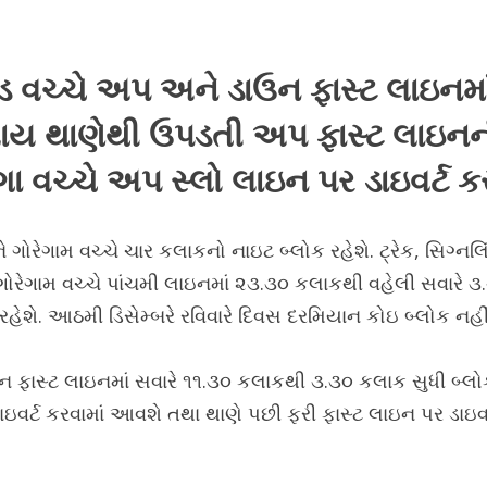
મુલુંડ વચ્ચે અપ અને ડાઉન ફાસ્ટ લાઇ
ાય થાણેથી ઉપડતી અપ ફાસ્ટ લાઇનની
ગા વચ્ચે અપ સ્લો લાઇન પર ડાઇવર્ટ 
 અને ગોરેગામ વચ્ચે ચાર કલાકનો નાઇટ બ્લોક રહેશે. ટ્રેક, સિ
ોરેગામ વચ્ચે પાંચમી લાઇનમાં ૨૩.૩૦ કલાકથી વહેલી સવારે ૩.
ેશે. આઠમી ડિસેમ્બરે રવિવારે દિવસ દરમિયાન કોઇ બ્લોક નહીં 
અને ડાઉન ફાસ્ટ લાઇનમાં સવારે ૧૧.૩૦ કલાકથી ૩.૩૦ કલાક સુધ
પર ડાઇવર્ટ કરવામાં આવશે તથા થાણે પછી ફરી ફાસ્ટ લાઇન પર ડાઇવ