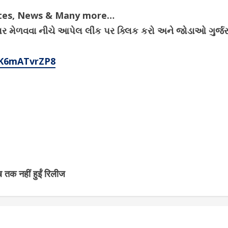
ates, News & Many more…
ેગ્યુલર મેળવવા નીચે આપેલ લીંક પર ક્લિક કરો અને જોડાઓ ગુર
4K6mATvrZP8
ब तक नहीं हुईं रिलीज