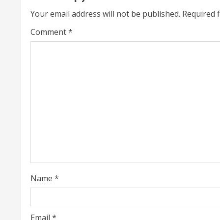
i
Your email address will not be published.
Required 
n
Comment
*
u
e
R
e
a
d
i
Name
*
n
Email
*