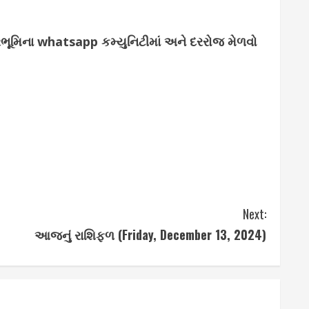
્જરભૂમિના whatsapp કમ્યુનિટીમાં અને દરરોજ મેળવો
Next:
આજનું રાશિફળ (Friday, December 13, 2024)