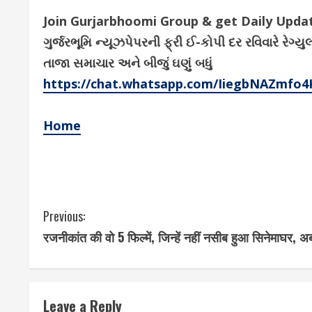
Join Gurjarbhoomi Group & get Daily Upd
ગુર્જરભૂમિ ન્યૂઝપેપરની ફ્રી ઈ-કોપી દર રવિવારે ર
તાજા સમાચાર અને બીજું ઘણું બધું
https://chat.whatsapp.com/IiegbNAZmfo
Home
C
Previous:
रजनीकांत की वो 5 फिल्में, जिन्हें नहीं नसीब हुआ सिनेमाघर, अ
o
n
t
Leave a Reply