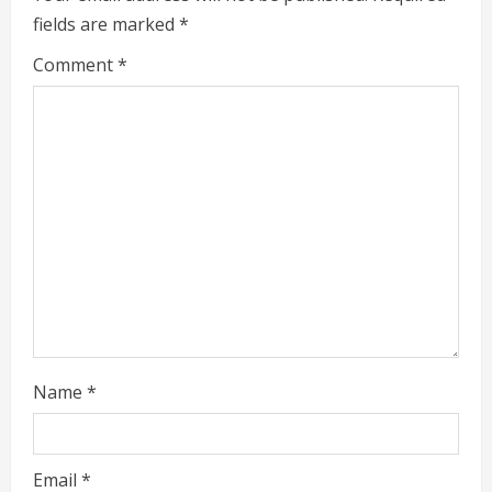
e
fields are marked
*
R
Comment
*
e
a
d
i
n
g
Name
*
Email
*