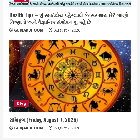
Health Tips – શું સ્માર્ટવોચ પહેરવાથી કેન્સર થાય છે? જાણો
નિષ્ણાતો અને વૈજ્ઞાનિક સંશોધન શું કહે છે
GURJARBHOOMI
August 7, 2026
Blog
રાશિફળ (Friday, August 7, 2026)
GURJARBHOOMI
August 7, 2026