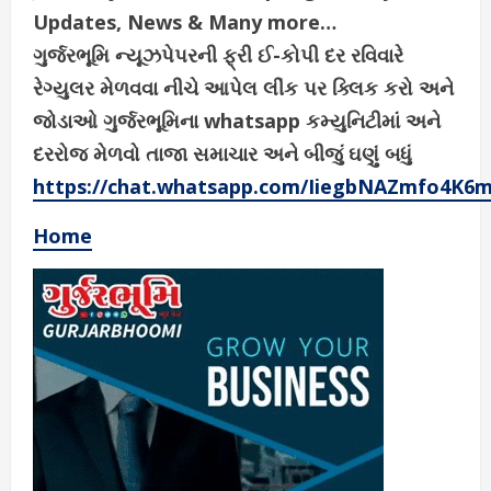
Updates, News & Many more…
ગુર્જરભૂમિ ન્યૂઝપેપરની ફ્રી ઈ-કોપી દર રવિવારે
રેગ્યુલર મેળવવા નીચે આપેલ લીંક પર ક્લિક કરો અને
જોડાઓ ગુર્જરભૂમિના whatsapp કમ્યુનિટીમાં અને
દરરોજ મેળવો તાજા સમાચાર અને બીજું ઘણું બધું
https://chat.whatsapp.com/IiegbNAZmfo4K6
Home