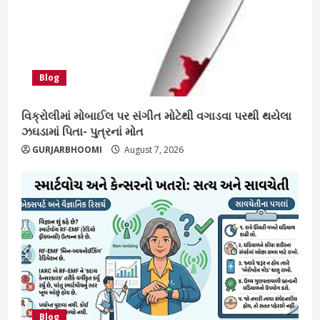
Blog
વિક્રોલીમાં મોબાઈલ પર સંગીત મોટેથી વગાડવા પરથી થયેલા
ઝઘડામાં પિતા- પુત્રનાં મોત
GURJARBHOOMI
August 7, 2026
Blog