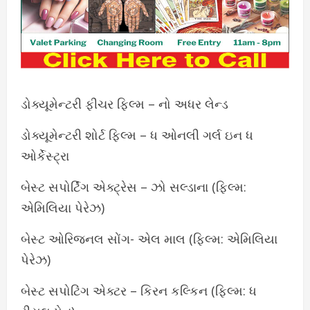
ડોક્યૂમેન્ટરી ફીચર ફિલ્મ – નો અધર લેન્ડ
ડોક્યૂમેન્ટરી શોર્ટ ફિલ્મ – ધ ઓનલી ગર્લ ઇન ધ
ઓર્કેસ્ટ્રા
બેસ્ટ સપોર્ટિંગ એક્ટ્રેસ – ઝો સલ્ડાના (ફિલ્મ:
એમિલિયા પેરેઝ)
બેસ્ટ ઓરિજનલ સોંગ- એલ માલ (ફિલ્મ: એમિલિયા
પેરેઝ)
બેસ્ટ સપોટિંગ એક્ટર – કિરન કલ્કિન (ફિલ્મ: ધ