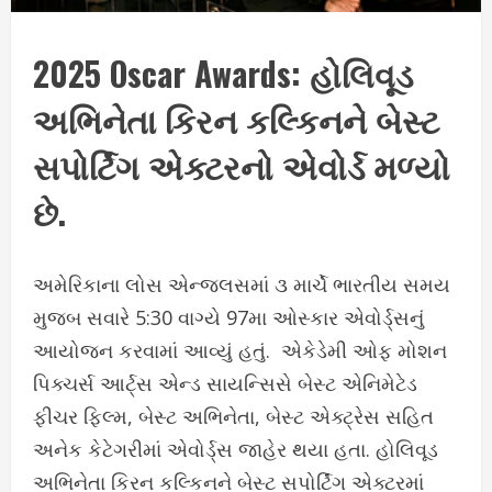
2025 Oscar Awards: હોલિવૂડ
અભિનેતા કિરન કલ્કિનને બેસ્ટ
સપોર્ટિંગ એક્ટરનો એવોર્ડ મળ્યો
છે.
અમેરિકાના લોસ એન્જલસમાં ૩ માર્ચે ભારતીય સમય
મુજબ સવારે 5:30 વાગ્યે 97મા ઓસ્કાર એવોર્ડ્સનું
આયોજન કરવામાં આવ્યું હતું. એકેડેમી ઓફ મોશન
પિક્ચર્સ આર્ટ્સ એન્ડ સાયન્સિસે બેસ્ટ એનિમેટેડ
ફીચર ફિલ્મ, બેસ્ટ અભિનેતા, બેસ્ટ એક્ટ્રેસ સહિત
અનેક કેટેગરીમાં એવોર્ડ્સ જાહેર થયા હતા. હોલિવૂડ
અભિનેતા કિરન કલ્કિનને બેસ્ટ સપોર્ટિંગ એક્ટરમાં