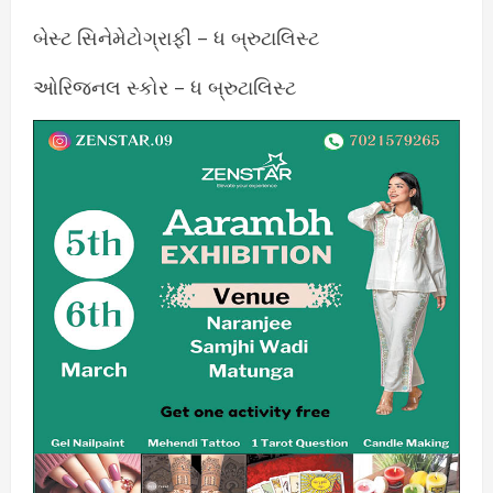
બેસ્ટ સિનેમેટોગ્રાફી – ધ બ્રુટાલિસ્ટ
ઓરિજનલ સ્કોર – ધ બ્રુટાલિસ્ટ