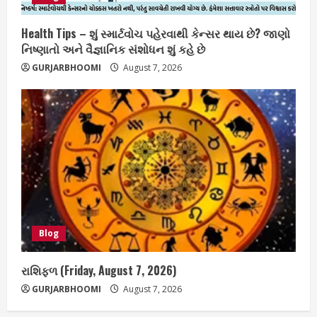
Health Tips – શું સ્માર્ટવોચ પહેરવાથી કેન્સર થાય છે? જાણો
નિષ્ણાતો અને વૈજ્ઞાનિક સંશોધન શું કહે છે
GURJARBHOOMI
August 7, 2026
Blog
રાશિફળ (Friday, August 7, 2026)
GURJARBHOOMI
August 7, 2026