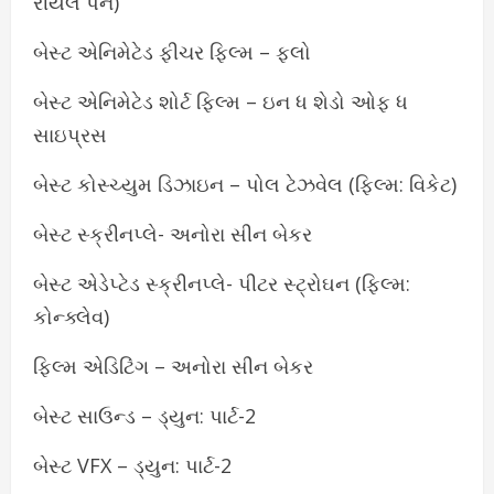
રીયલ પેન)
બેસ્ટ એનિમેટેડ ફીચર ફિલ્મ – ફ્લો
બેસ્ટ એનિમેટેડ શોર્ટ ફિલ્મ – ઇન ધ શેડો ઓફ ધ
સાઇપ્રસ
બેસ્ટ કોસ્ચ્યુમ ડિઝાઇન – પોલ ટેઝવેલ (ફિલ્મ: વિકેટ)
બેસ્ટ સ્ક્રીનપ્લે- અનોરા સીન બેકર
બેસ્ટ એડેપ્ટેડ સ્ક્રીનપ્લે- પીટર સ્ટ્રોઘન (ફિલ્મ:
કોન્ક્લેવ)
ફિલ્મ એડિટિંગ – અનોરા સીન બેકર
બેસ્ટ સાઉન્ડ – ડ્યુન: પાર્ટ-2
બેસ્ટ VFX – ડ્યુન: પાર્ટ-2