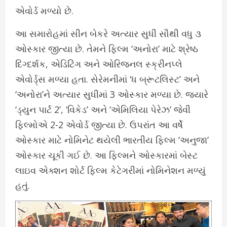
એવોર્ડ મળ્યો છે.
આ સમારોહમાં સીન બેકરે અત્યાર સુધી સૌથી વધુ ૩
ઓસ્કાર જીત્યા છે. તેમને ફિલ્મ ‘અનોરા’ માટે શ્રેષ્ઠ
દિગ્દર્શક, એડિટિંગ અને ઓરિજનલ સ્ક્રીનપ્લે
એવોર્ડ્સ મળ્યા હતા. સેરેમનીમાં ‘ધ બ્રૂટલિસ્ટ’ અને
‘અનોરા’ને અત્યાર સુધીમાં 3 ઓસ્કાર મળ્યા છે. જ્યારે
‘ડ્યુન પાર્ટ 2’, ‘વિકેડ’ અને ‘એમિલિયા પેરેઝ’ જેવી
ફિલ્મોએ 2-2 એવોર્ડ જીત્યા છે. ઉપરાંત આ વર્ષે
ઓસ્કાર માટે નોમિનેટ થયેલી ભારતીય ફિલ્મ ‘અનુજા’
ઓસ્કાર ચૂકી ગઈ છે. આ ફિલ્મને ઓસ્કારમાં બેસ્ટ
લાઇવ એક્શન શોર્ટ ફિલ્મ કેટેગરીમાં નોમિનેશન મળ્યું
હતું.