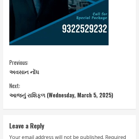
C
Previous:
અવસાન નોંધ
o
Next:
n
આજનું રાશિફળ (Wednesday, March 5, 2025)
t
i
Leave a Reply
n
Your email address will not be published.
Required