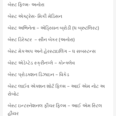
બેસ્ટ ફિલ્મ- અનોરા
બેસ્ટ એક્ટ્રેસ- મિકી મેડિસન
બેસ્ટ અભિનેતા – એડ્રિયન બ્રોડી (ધ બ્રુટલિસ્ટ)
બેસ્ટ ડિરેક્ટર – સીન બેકર (અનોરા)
બેસ્ટ મેકઅપ અને હેરસ્ટાઇલિંગ – ધ સબસ્ટન્સ
બેસ્ટ એડેપ્ટેડ સ્ક્રીનપ્લે – કોન્ક્લેવ
બેસ્ટ પ્રોડક્શન ડિઝાઇન – વિકેડ
બેસ્ટ લાઈવ એક્શન શોર્ટ ફિલ્મ – આઈ એમ નોટ અ
રોબોટ
બેસ્ટ ઇન્ટરનેશનલ ફીચર ફિલ્મ – આઈ એમ સ્ટિલ
હીયર