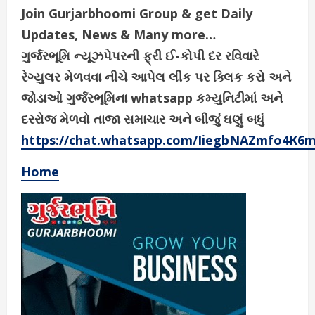
Join Gurjarbhoomi Group & get Daily
Updates, News & Many more…
ગુર્જરભૂમિ ન્યૂઝપેપરની ફ્રી ઈ-કોપી દર રવિવારે
રેગ્યુલર મેળવવા નીચે આપેલ લીંક પર ક્લિક કરો અને
જોડાઓ ગુર્જરભૂમિના whatsapp કમ્યુનિટીમાં અને
દરરોજ મેળવો તાજા સમાચાર અને બીજું ઘણું બધું
https://chat.whatsapp.com/IiegbNAZmfo4K6
Home