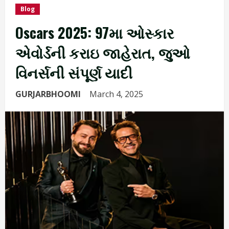
Blog
Oscars 2025: 97મા ઓસ્કાર
એવોર્ડની કરાઇ જાહેરાત, જુઓ
વિનર્સની સંપૂર્ણ યાદી
GURJARBHOOMI
March 4, 2025