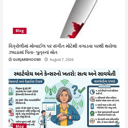
Blog
વિક્રોલીમાં મોબાઈલ પર સંગીત મોટેથી વગાડવા પરથી થયેલા
ઝઘડામાં પિતા- પુત્રનાં મોત
GURJARBHOOMI
August 7, 2026
Blog