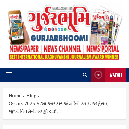
Skip
to
content
WATCH
Primary
Menu
Home
Blog
Oscars 2025: 97મા ઓસ્કાર એવોર્ડની કરાઇ જાહેરાત,
જુઓ વિનર્સની સંપૂર્ણ યાદી