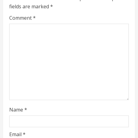
u
fields are marked
*
e
Comment
*
R
e
a
d
i
n
g
Name
*
Email
*