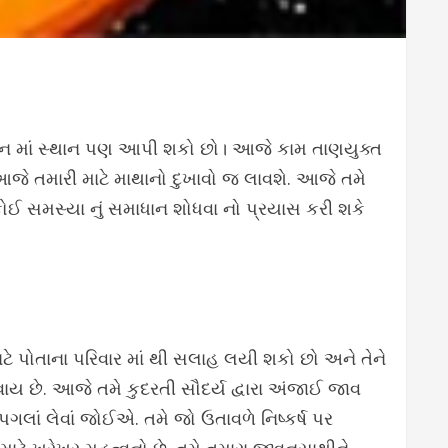
 જીવન માં સ્થાન પણ આપી શકો છો। આજે કામ તાણયુક્ત
 તમારી માટે માથાનો દુખાવો જ લાવશે. આજે તમે
ોઈ સમસ્યા નું સમાધાન શોધવા નો પ્રયાસ કરી શકે
ટે પોતાના પરિવાર માં થી સલાહ લયી શકો છો અને તેને
 છે. આજે તમે કુદરતી સૌદર્ય દ્વારા અંજાઈ જાવ
ગલાં લેવાં જોઈએ. તમે જો ઉતાવળે નિષ્કર્ષ પર