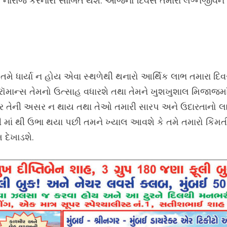
ારાજ કરનારો સાબિત થશે. આજનો દિવસ તમારા લગ્નજીવન માટ
ો. તમે ધાર્યા ન હોય એવા સ્થળેથી થનારો આર્થિક લાભ તમારા દ
રૉમાન્સ તેમનો ઉત્સાહ વધારશે તથા તેમને ખુશખુશાલ મિજાજમ
મા પર તેની અસર ન થાય તથા તેઓ તમારી સારપ અને ઉદારતાનો 
રી માં થી ઉભા થયા પછી તમને ખ્યાલ આવશે કે તમે તમારો કિં
 દેખાડશે.