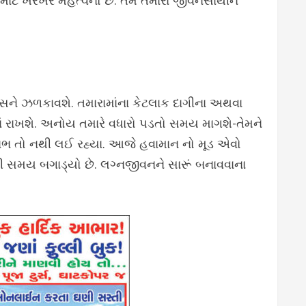
ે ખરેખર મહત્વનો છે. તમે તમારા જીવનસાથીને
િવસને ઝળકાવશે. તમારામાંના કેટલાક દાગીના અથવા
ાં રાખશે. અનોય તમારે વધારો પડતો સમય માગશે-તેમને
લાભ તો નથી લઈ રહ્યા. આજે હવામાન નો મૂડ એવો
મતી સમય બગાડ્યો છે. લગ્નજીવનને સારૂં બનાવવાના