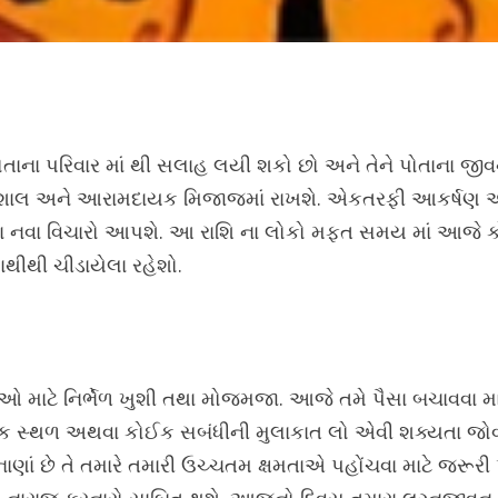
ે પોતાના પરિવાર માં થી સલાહ લયી શકો છો અને તેને પોતાના
ુશાલ અને આરામદાયક મિજાજમાં રાખશે. એકતરફી આકર્ષણ આજે
સના નવા વિચારો આપશે. આ રાશિ ના લોકો મફત સમય માં આજે ક
થીથી ચીડાયેલા રહેશો.
ેઓ માટે નિર્ભેળ ખુશી તથા મોજમજા. આજે તમે પૈસા બચાવવા મા
મિક સ્થળ અથવા કોઈક સબંધીની મુલાકાત લો એવી શક્યતા જોવાય
ં છે તે તમારે તમારી ઉચ્ચતમ ક્ષમતાએ પહોંચવા માટે જરૂરી પ