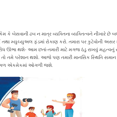
મ કે બેસવાની ઢબ ન માત્ર વ્યક્તિના વ્યક્તિત્વને નીખારે છે બ
્સ તથા મ્યુચ્યુઅલ ફંડમાં રોકાણ કરો. તમારા પર કુટેવોની અસર
ોધ ઊભા થશે- આમ છતાં-તમારી માટે મગજ ઠંડુ રાખવું મહત્વનું સ
 તો તમે પરેશાન થશો. આજે પણ તમારી માનસિક સ્થિતિ સમાન રહી
મંગળ એકમેકમાં ઓગળી જશે.