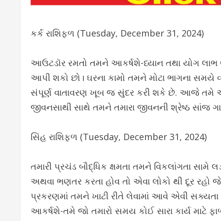
કર્ક રાશિફળ (Tuesday, December 31, 2024)
આઉટડૉર રમતો તમને આકર્ષશે-ધ્યાન તથા યોગ લાભ લા
આપી શકો છો। ઘરના કામો તમને મોટા ભાગના સમયે વ્યસ
સંપૂર્ણ વાતાવરણ ખૂબ જ સુંદર કરી શકે છે. આજે તમે
જીવનસાથી સાથે તમને તમારા જીવનની શ્રેષ્ઠ સાંજ ગ
સિંહ રાશિફળ (Tuesday, December 31, 2024)
તમારી પ્રચંડ બૌદ્ધિક ક્ષમતા તમને વિકલાંગતા સામે 
અથવા ભણતર કરતા હોવ તો એવા લોકો થી દૂર રહો જે ત
પ્રકરણમાં તમને ખાટી રીતે લેવામાં આવે એવી સક્યતા
આકર્ષશે-તમે જો તમારો સમય કોઈ સારા કાર્ય માટે ફા