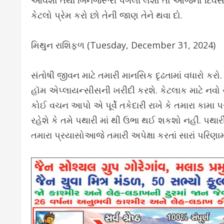
આવશો તથા બિનજરૂરી પગલાં લેશો તો આજનો દિવસ ન
કેટલો પ્રેમ કરો છો તેની જાણ તેને થવા દો.
મિથુન રાશિફળ (Tuesday, December 31, 2024)
સંતોષી જીવન માટે તમારી માનસિક દૃઢતામાં વધારો કર
હૉમ એપ્લાયન્સીસની ખરીદી કરશે. કેટલાક માટે નવો 
કોઈ વચન આપો એ પૂર્વે તકેદારી રાખે કે તમારા કા
રહેશે કે તમે પથારી માં થી ઉભા થઈ શકશો નહીં. પથા
તમારા પ્રયાસોઆજે તમારી અપેક્ષા કરતાં સારાં પરિણામ