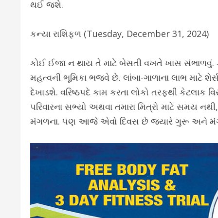
થઈ જશે.
કન્યા રાશિફળ (Tuesday, December 31, 2024)
કોઈ ઈજા ન થાય તે માટે બેસતી વખતે ખાસ સંભાળવું. કે
મહત્વની ભૂમિકા ભજવે છે. લાંબા-ગાળાના લાભ માટે શેર
દેખાડશે. વરિષ્ઠપદે કામ કરતા લોકો તરફથી કેટલાક વિર
પરિવારના સભ્યો અથવા તમારા મિત્રો માટે સમય નથી,
મંગળના. પણ આજે એવો દિવસ છે જ્યારે ગુરૂ અને 