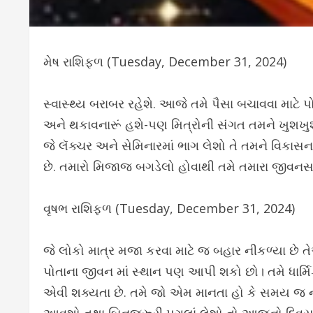
મેષ રાશિફળ (Tuesday, December 31, 2024)
સ્વાસ્થ્ય બરાબર રહેશે. આજે તમે પૈસા બચાવવા માટ
અને થકાવનારૂં હશે-પણ મિત્રોની સંગત તમને ખુશખ
જે લૅક્ચર અને સેમિનારમાં ભાગ લેશો તે તમને વિકા
છે. તમારો મિજાજ બગડેલો હોવાથી તમે તમારા જીવનસા
વૃષભ રાશિફળ (Tuesday, December 31, 2024)
જે લોકો માત્ર મજા કરવા માટે જ બહાર નીકળ્યા છે ત
પોતાના જીવન માં સ્થાન પણ આપી શકો છો। તમે ધાર્
એવી શક્યતા છે. તમે જો એમ માનતા હો કે સમય જ નાણા