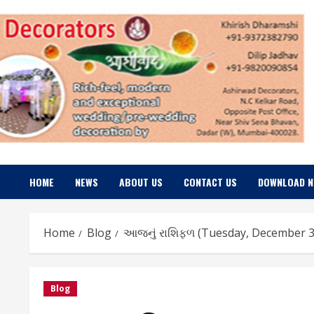
Skip
to
content
HOME
NEWS
ABOUT US
CONTACT US
DOWNLOAD 
Home
Blog
આજનું રાશિફળ (Tuesday, December 3
Blog