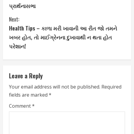
પ્રાર્થનાસભા
o
Next:
n
Health Tips – કાળા મરી ખાવાની આ રીત જો તમને
t
ખબર હોત, તો માઈગ્રેનના દુખાવાથી ન થતા હોત
i
પરેશાન!
n
u
Leave a Reply
e
Your email address will not be published.
Required
fields are marked
*
R
Comment
*
e
a