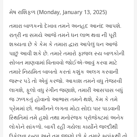
મેષ રાશિફળ (Monday, January 13, 2025)
તમારા બાળકનો દેખાવ તમને અનહદ આનંદ આપશે.
રાત્રી ના સમયે આજે તમને ધન લાભ થવા ની પૂરી
શક્યતા છે કે કેમ કે તમારા દ્વારા આપેલું ધન આજે
પાછું આવી શકે છે. તમારે તમારો ફાજલ સ્ય બાળકોની
સોબત માણવામાં વિતાવવો જોઈએ-આવું કરવા માટે
તમારે નિયમિત બાબતો કરતાં કશુંક અલગ કરવાની
જરૂર પડે તો એવું કરજો. આકાશ તમને વધુ તેજસ્વી
લાગશે, ફૂલો વધુ રંગીન જણાશે, તમારી આસપાસ બધું
જ ઝળકતું હોવાનો આભાસ તમને થશે, કેમ કે તમે
પ્રેમમાં છો. જમીનને લગતા મોટા સોદા પાર પાડવાની
સ્થિતિમાં તમે હશો તથા મનોરંજક પ્રૉજેક્ટમાં અનેક
લોકોને સાંકળો. બાકી રહી ગયેલા કાર્યોને જલ્દીથી
ઉકેલવા રહ્યા અને તમ જાણો છો કે તમારે ક્યાંકથી તો