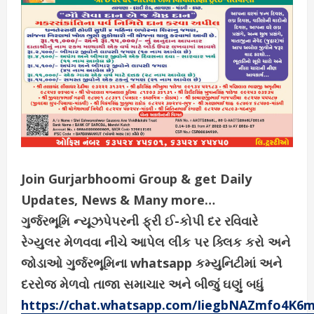
Join Gurjarbhoomi Group & get Daily
Updates, News & Many more…
ગુર્જરભૂમિ ન્યૂઝપેપરની ફ્રી ઈ-કોપી દર રવિવારે
રેગ્યુલર મેળવવા નીચે આપેલ લીંક પર ક્લિક કરો અને
જોડાઓ ગુર્જરભૂમિના whatsapp કમ્યુનિટીમાં અને
દરરોજ મેળવો તાજા સમાચાર અને બીજું ઘણું બધું
https://chat.whatsapp.com/IiegbNAZmfo4K6