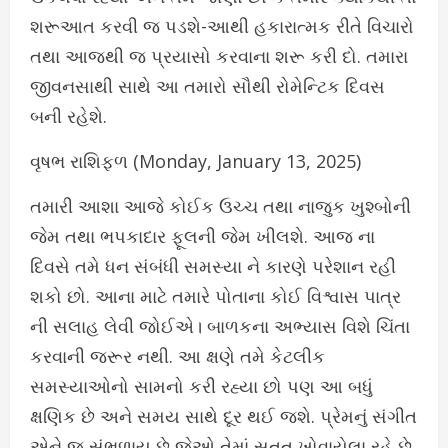
શરૂઆત કરવી જ પડશે-આથી હકારાત્મક રીતે વિચારો
તથા આજથી જ પ્રયાસો કરવાના શરૂ કરી દો. તમારા
જીવનસાથી સાથે આ તમારો સૌથી રોમેન્ટિક દિવસ
બની રહેશે.
વૃષભ રાશિફળ (Monday, January 13, 2025)
તમારી આશા આજે કોઈક ઉચ્ચ તથા નાજુક ખુશ્બોની
જેમ તથા ભપકાદાર ફૂલની જેમ ખીલશે. આજ ના
દિવસે તમે ધન સંબંધી સમસ્યા ને કારણે પરેશાન રહી
શકો છો. આના માટે તમારે પોતાના કોઈ વિશ્વાસ પાત્ર
ની સલાહ લેવી જોઈએ। બાળકના અભ્યાસ વિશે ચિંતા
કરવાની જરૂર નથી. આ ક્ષણે તમે કેટલીક
સમસ્યાઓનો સામનો કરી રહ્યા છો પણ આ બધું
ક્ષણિક છે અને સમય સાથે દૂર થઈ જશે. પ્રેમનું સંગીત
એને જ સંભળાય છે જેઓ તેમાં સતત ખોવાયેલા રહે છે.