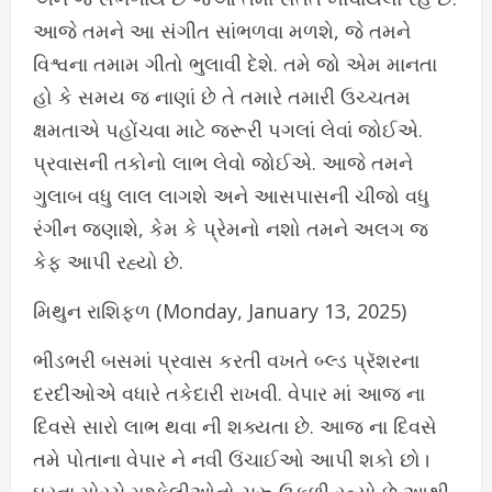
આજે તમને આ સંગીત સાંભળવા મળશે, જે તમને
વિશ્વના તમામ ગીતો ભુલાવી દેશે. તમે જો એમ માનતા
હો કે સમય જ નાણાં છે તે તમારે તમારી ઉચ્ચતમ
ક્ષમતાએ પહોંચવા માટે જરૂરી પગલાં લેવાં જોઈએ.
પ્રવાસની તકોનો લાભ લેવો જોઈએ. આજે તમને
ગુલાબ વધુ લાલ લાગશે અને આસપાસની ચીજો વધુ
રંગીન જણાશે, કેમ કે પ્રેમનો નશો તમને અલગ જ
કેફ આપી રહ્યો છે.
મિથુન રાશિફળ (Monday, January 13, 2025)
ભીડભરી બસમાં પ્રવાસ કરતી વખતે બ્લ્ડ પ્રૅશરના
દરદીઓએ વધારે તકેદારી રાખવી. વેપાર માં આજ ના
દિવસે સારો લાભ થવા ની શક્યતા છે. આજ ના દિવસે
તમે પોતાના વેપાર ને નવી ઉંચાઈઓ આપી શકો છો।