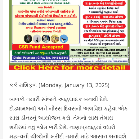
કર્ક રાશિફળ (Monday, January 13, 2025)
બાળકો તમારી સાંજને આહલાદક બનાવી દેશે.
દોડધામભર્યા અને નીરસ દિવસની અલવિદા કહેવા એક
સારા ડીનરનું આયોજન કરો. તેમનો સાથ તેમારા
શરીરમાં નવું જોમ ભરી દેશે. નાણાપ્રવાહમાં વધારો
મહત્વની ચીજોની ખરીદી તમારી માટે આસાન બનાવશે.