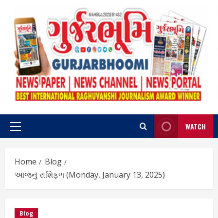
Skip
to
content
WATCH
Primary
Menu
Home
Blog
આજનું રાશિફળ (Monday, January 13, 2025)
Blog