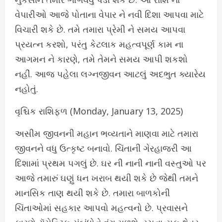
વેપારીઓ આજે પોતાના વેપાર ને નવી દિશા આપવા માટે
વિચારી શકે છે. તમે તમારા પ્રેમી ને સમય આપવા
પ્રયત્ન કરશો, પરંતુ કેટલાક મહત્વપૂર્ણ કામ ના
આગમન ને કારણે, તમે તેમને સમય આપી શકશો
નહીં. આજ પહેલા લગ્નજીવન આટલું અદભુત ક્યારેય
નહોતું.
વૃશ્ચિક રાશિફળ (Monday, January 13, 2025)
અસીમ જીવનની મહાન ભવ્યતાને માણવા માટે તમારા
જીવનને વધુ ઉત્કૃષ્ટ બનાવો. ચિંતાની ગેરહાજરી આ
દિશામાં પ્રથમ પગલું છે. ઘર ની નાની નાની વસ્તુઓ પર
આજે તમારું ઘણું ધન ખરાબ થયી શકે છે જેથી તમને
માનસિક તાણ થયી શકે છે. તમારા બાળકોની
ચિંતાઓમાં સહકાર આપવો મહત્વનો છે. પ્રવાસને