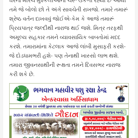
ઘરના મોરચે મુશ્કેલીઓનો ચરૂ ઉકળી રહ્યો છે આથી
તમે જે બોલો છો તે અંગે સાવચેતી રાખજો. તમારે તમારૂં
શ્રેષ્ઠ વર્તન દાખવવું જોઈએ-કેમ કે આજે તમારૂં
પ્રિયપાત્ર જલ્દીથી નારાજ થઈ જશે. મિત્ર તરફથી
અમૂલ્ય સહકાર તમને વ્યાવસાયિક બાબતોમાં મદદ
કરશે. તમારામાંના કેટલાક આજે લાંબી મુસાફરી કરશે-
જે દોડધામભરી હશે- પણ તેનાથી ખાસ્સો લાભ થશે.
તમારા જીવનસાથીની રૂક્ષતા તમને દિવસભર નારાજ
કરી શકે છે.