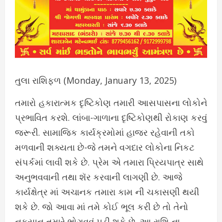
તુલા રાશિફળ (Monday, January 13, 2025)
તમારો હકારાત્મક દૃષ્ટિકોણ તમારી આસપાસના લોકોને
પ્રભાવિત કરશે. લાંબા-ગાળાના દૃષ્ટિકોણથી રોકાણ કરવું
જરૂરી. સામાજિક કાર્યક્રમોમાં હાજર રહેવાની તકો
મળવાની શક્યતા છે-જે તમને વગદાર લોકોના નિકટ
સંપર્કમાં લાવી શકે છે. પ્રેમ એ તમારા પ્રિયપાત્ર સાથે
અનુભવવાની તથા શૅર કરવાની લાગણી છે. આજે
કાર્યક્ષેત્ર માં અચાનક તમારા કામ ની ચકાસણી થયી
શકે છે. જો આવા માં તમે કોઈ ભૂલ કરી છે તો તેનો
નુકસાન તમારે ભોગવવું પડી શકે છે. આ રાશિ ના