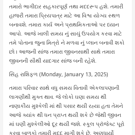
તમારો ભાગીદાર સહકારપૂર્ણ તથા મદદરૂપ હશે. તમારી
હાજરી તમારા પ્રિયપાત્ર માટે આ વિશ્વ યોગ્ય સ્થળ
બનાવશે. તમારા કાર્ય અને પ્રાથમિકતાઓ પર ધ્યાન
આપો. આજે ખાલી સમય નું સાચું ઉપયોગ કરવા માટે
તમે પોતાના જુના મિત્રો ને મળવા નું પ્લાન બનાવી શકો
છો। આજની સાંજ તમારા જીવનસાથી સાથે તમારા
જીવનની સૌથી યાદગાર સાંજ બની રહેશે.
સિંહ રાશિફળ (Monday, January 13, 2025)
તમારા પરિવાર સાથે વધુ સમય વિતાવી એકલાપણાની
લાગણીથી મુક્ત થાવ. જે લોકો ઘણા સમય થી
નાણાકીય મુશ્કેલી માં થી પસાર થયી રહ્યા હતા તેમને
આજે ક્યાંક થી ધન પ્રાપ્ત થયી શકે છે જેથી જીવન
માં ઘણી મુશ્કેલીઓ દૂર થયી જશે. સ્કૂલ પ્રૉજેક્ટ પૂરો
કરવા બાળકો તમારી મદદ માગી શકે છે. અણધાર્યો