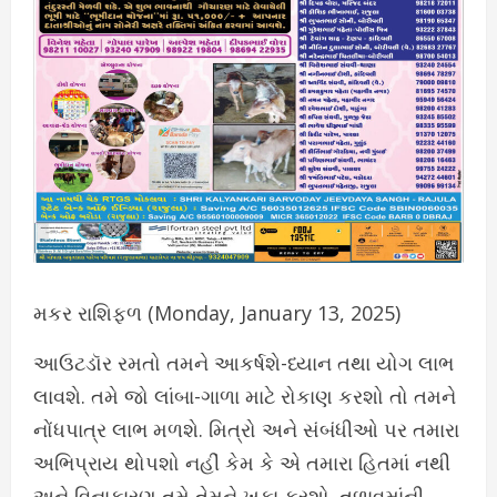
મકર રાશિફળ (Monday, January 13, 2025)
આઉટડૉર રમતો તમને આકર્ષશે-ધ્યાન તથા યોગ લાભ
લાવશે. તમે જો લાંબા-ગાળા માટે રોકાણ કરશો તો તમને
નોંધપાત્ર લાભ મળશે. મિત્રો અને સંબંધીઓ પર તમારા
અભિપ્રાય થોપશો નહીં કેમ કે એ તમારા હિતમાં નથી
અને વિનાકારણ તમે તેમને ખફા કરશો. તળાવમાંની