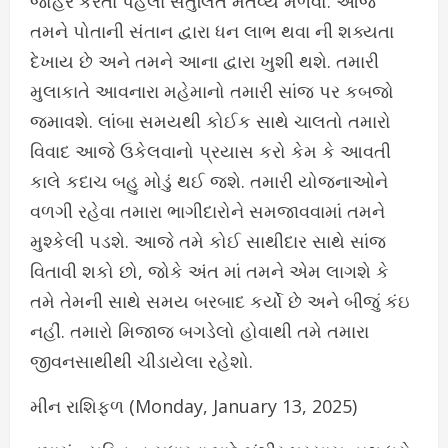
જોહેર કરતા પહેલા સંતુલિત મંતવ્ય મેળવો. આજે
તમને પોતાની સંતાન દ્વારા ધન લાભ થવા ની શક્યતા
દેખાય છે અને તમને આના દ્વારા ખુશી થશે. તમારી
મુલાકાતે આવનારા મહેમાનો તમારી સાંજ પર કબજો
જમાવશે. લાંબા સમયથી કોઈક સાથે ચાલતો તમારો
વિવાદ આજે ઉકેલવાનો પ્રયાસ કરો કેમ કે આવતી
કાલે કદાચ બહુ મોડું થઈ જશે. તમારી યોજનાઓને
વળગી રહેવા તમારા ભાગીદારોને સમજાવવામાં તમને
મુશ્કેલી પડશે. આજે તમે કોઈ સાથીદાર સાથે સાંજ
વિતાવી શકો છો, જોકે અંત માં તમને એમ લાગશે કે
તમે તેમની સાથે સમય બરબાદ કર્યો છે અને બીજું કંઇ
નહીં. તમારો મિજાજ બગડેલો હોવાથી તમે તમારા
જીવનસાથીથી ચીડાયેલા રહેશો.
મીન રાશિફળ (Monday, January 13, 2025)