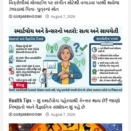
વિક્રોલીમાં મોબાઈલ પર સંગીત મોટેથી વગાડવા પરથી થયેલા
ઝઘડામાં પિતા- પુત્રનાં મોત
GURJARBHOOMI
August 7, 2026
Blog
Health Tips – શું સ્માર્ટવોચ પહેરવાથી કેન્સર થાય છે? જાણો
નિષ્ણાતો અને વૈજ્ઞાનિક સંશોધન શું કહે છે
GURJARBHOOMI
August 7, 2026