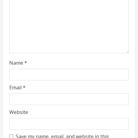
d
i
n
g
Name
*
Email
*
Website
Save my name, email, and website in this