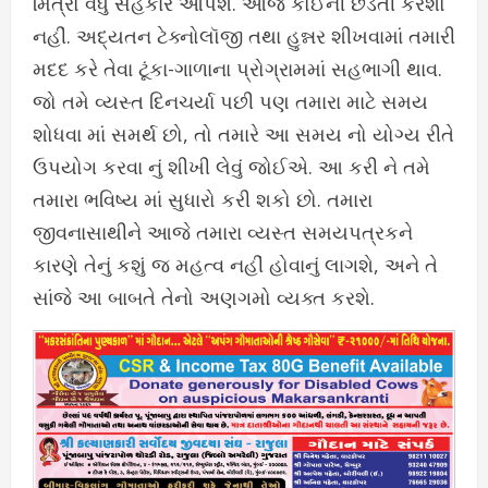
મિત્રો વધુ સહકાર આપશે. આજે કોઈની છેડતી કરશો
નહીં. અદ્યતન ટેક્નોલૉજી તથા હુન્નર શીખવામાં તમારી
મદદ કરે તેવા ટૂંકા-ગાળાના પ્રોગ્રામમાં સહભાગી થાવ.
જો તમે વ્યસ્ત દિનચર્યા પછી પણ તમારા માટે સમય
શોધવા માં સમર્થ છો, તો તમારે આ સમય નો યોગ્ય રીતે
ઉપયોગ કરવા નું શીખી લેવું જોઈએ. આ કરી ને તમે
તમારા ભવિષ્ય માં સુધારો કરી શકો છો. તમારા
જીવનાસાથીને આજે તમારા વ્યસ્ત સમયપત્રકને
કારણે તેનું કશું જ મહત્વ નહીં હોવાનું લાગશે, અને તે
સાંજે આ બાબતે તેનો અણગમો વ્યક્ત કરશે.