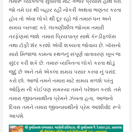
તમારૂં વ્યક્તિત્વ સુધારવા માટે ગંભીર પ્રયાસ હાથ ધરો.
જો તમે ઘર થી બહાર રહી નોકરી અથવા ભણતર કરતા
હોવ તો એવા લોકો થી દૂર રહો જે તમારું ધન અને
સમય બરબાદ કરે. લાગણીશીલ જોખમ તમારી
તરફેણમાં જશે. તમારા પ્રિયપાત્ર સાથે કૅન્ડીફ્લૉસ
તથા ટૉફી શૅર કરશો એવી શક્યતા જોવાય છે. બૉસનો
સારો મિજાજ કામના સ્થળનું સંપૂર્ણ વાતાવરણ ખૂબ જ
સુંદર કરી શકે છે. તમારું વ્યક્તિત્વ લોકો કરતા થોડું
જુદું છે અને તમે એકલા સમય પસાર કરવા નું પસંદ
કરો છો. આજે તમને તમારા માટે સમય મળશે પરંતુ
ઓફિસ ની કોઈપણ સમસ્યા તમને પરેશાન કરશે. તમે
તમારા જીવનસાથીના પ્રેમને ઝંખતા હતા, આજનો
દિવસ તમને તમારા જીવનસાથીનો પ્રેમ આશીર્વાદ રૂપે
આપશે.