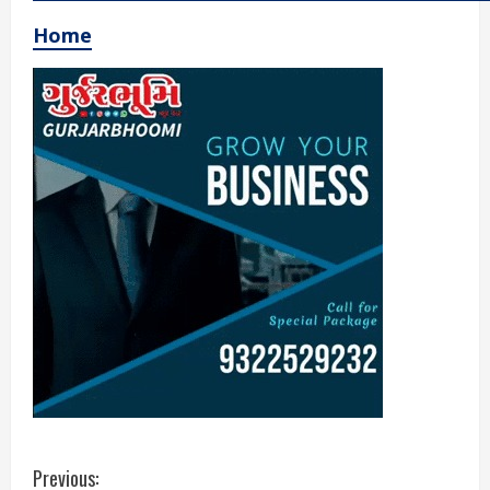
Home
C
Previous: