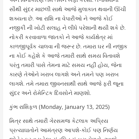
સૌથી સુંદર માછલી સાથે આજે મુલાકાત થવાની ઊંચી
શક્યતા છે. આ રાશિ ના વેપારીઓ ને આજે કોઈ
નજીકી ની ખોટી સલાહ ને લીધે પરેશાની થયી શકે છે.
નોકરી કરવાવાળા જાતકો ને આજે કાર્યક્ષેત્ર માં
કાળજીપૂર્વક ચાલવા ની જરૂર છે. તમારા ઘર ની નજીક
ના કોઈ કહેશે કે આજે તમારી સાથે સમય વિતાવશે
પરંતુ તમારી પાસે તેમના માટે સમય નહીં હોય, જેના
કારણે તેઓને ખરાબ લાગશે અને તમને પણ ખરાબ
લાગશે. તમે તમારા જીવનસાથી સાથે આજે ફરી જૂના
સુંદર અને રોમેન્ટિક દિવસોને માણશો.
કુંભ રાશિફળ (Monday, January 13, 2025)
મિત્ર સાથે તમારી ગેરસમજ કેટલાક અપ્રિય
પ્રત્યાઘાતોને આમંત્રણ આપશે-કોઈ પણ નિર્ણય