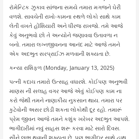
રૉમેન્ટિક ઝુકાવ સાંજના સમયે તમારા મગજને ઘેરી
વળશે. સાવચેતી રાખો-કામના સ્થળે લોકો સાથે કામ
લેતી વખતે હોંશિયારી અને ધીરજ રાખજો. તમે આજે
કેવું અનુભવો છો તે અન્યોને જણાવવા ઉતાવળા ન
બનો. તમારા લગ્નજીવનના આનંદ માટે આજે તમને
એક અદભુત સરપ્રાઈઝ મળવાની શક્યતા છે.
કન્યા રાશિફળ (Monday, January 13, 2025)
પત્ની કદાચ તમારો ઉત્સાહ વધારશે. કોઈપણ અનુભવી
માણસ ની સલાહ વગર આજે એવું કોઈપણ કામ ના
કરો જેથી તમને નાણાકીય નુકસાન થાય. તમારા પર
કુટેવોની અસર છોડી શકતા લોકોથી દૂર રહો. તમારૂં
પ્રેમ જીવન આજે તમને કશુંક ખરેખર અદભુત આપશે.
ભાગીદારીમાં નવું સાહસ શરૂ કરવા માટે સારો દિવસ.
સૌને લાભ થવાની શક્યતા છે. પણ ભાગીદાર સાથે હાથ