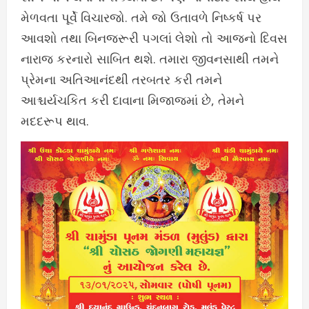
મેળવતા પૂર્વે વિચારજો. તમે જો ઉતાવળે નિષ્કર્ષ પર
આવશો તથા બિનજરૂરી પગલાં લેશો તો આજનો દિવસ
નારાજ કરનારો સાબિત થશે. તમારા જીવનસાથી તમને
પ્રેમના અતિઆનંદથી તરબતર કરી તમને
આશ્ચર્યચકિત કરી દાવાના મિજાજમાં છે, તેમને
મદદરૂપ થાવ.