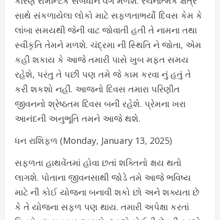
કારણે રૉમેન્ટિક સંબંધોને વંગ મળશે. રચનાત્મક ક્ષેત્ર
સાથે સંકળાયેલા લોકો માટે સફળતાભર્યો દિવસ કેમ કે
લાંબા સમયથી જેની વાટ જોવાતી હતી તે નામના તથા
સ્વીકૃતિ તેમને મળશે. ચંદ્રમા ની સ્થિતિ ને જોતા, એમ
કહી શકાય કે આજે તમારી પાસે ખુબ મફત સમય
રહેશે, પરંતુ તે પછી પણ તમે જે કામ કરવા નું હતું તે
કરી શકશો નહીં. આજનો દિવસ તમારા પરિણીત
જીવનનો શ્રેષ્ઠતમ દિવસ બની રહેશે. પ્રેમના ખરા
આનંદની અનુભૂતિ તમને આજે થશે.
ધન રાશિફળ (Monday, January 13, 2025)
સફળતા હાથવેંતમાં હોવા છતાં શક્તિનો ક્ષય થતો
લાગશે. પોતાના જીવનસાથી જોડે તમે આજે ભવિષ્ય
માટે ની કોઈ યોજના બનાવી શકો છો અને શક્યતા છે
કે તે યોજના સફળ પણ થાય. તમારી અપેક્ષા કરતાં