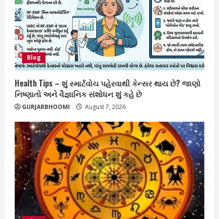
Blog
Health Tips – શું સ્માર્ટવોચ પહેરવાથી કેન્સર થાય છે? જાણો
નિષ્ણાતો અને વૈજ્ઞાનિક સંશોધન શું કહે છે
GURJARBHOOMI
August 7, 2026