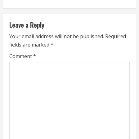
n
u
Leave a Reply
e
Your email address will not be published.
Required
fields are marked
*
R
Comment
*
e
a
d
i
n
g