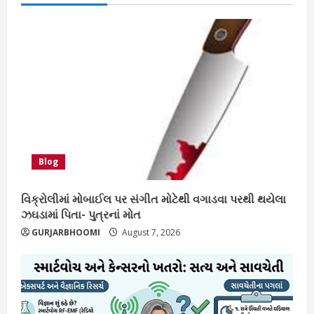
Blog
વિક્રોલીમાં મોબાઈલ પર સંગીત મોટેથી વગાડવા પરથી થયેલા
ઝઘડામાં પિતા- પુત્રનાં મોત
GURJARBHOOMI
August 7, 2026