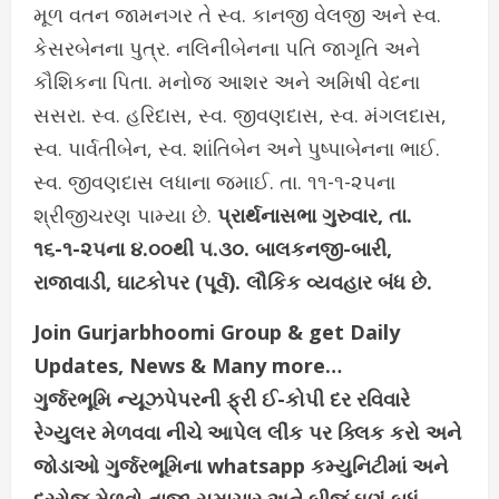
મૂળ વતન જામનગર તે સ્વ. કાનજી વેલજી અને સ્વ.
કેસરબેનના પુત્ર. નલિનીબેનના પતિ જાગૃતિ અને
કૌશિકના પિતા. મનોજ આશર અને અમિષી વેદના
સસરા. સ્વ. હરિદાસ, સ્વ. જીવણદાસ, સ્વ. મંગલદાસ,
સ્વ. પાર્વતીબેન, સ્વ. શાંતિબેન અને પુષ્પાબેનના ભાઈ.
સ્વ. જીવણદાસ લધાના જમાઈ. તા. ૧૧-૧-૨૫ના
શ્રીજીચરણ પામ્યા છે.
પ્રાર્થનાસભા ગુરુવાર, તા.
૧૬-૧-૨૫ના ૪.૦૦થી ૫.૩૦. બાલકનજી-બારી,
રાજાવાડી, ઘાટકોપર (પૂર્વ). લૌકિક વ્યવહાર બંધ છે.
Join Gurjarbhoomi Group & get Daily
Updates, News & Many more…
ગુર્જરભૂમિ ન્યૂઝપેપરની ફ્રી ઈ-કોપી દર રવિવારે
રેગ્યુલર મેળવવા નીચે આપેલ લીંક પર ક્લિક કરો અને
જોડાઓ ગુર્જરભૂમિના whatsapp કમ્યુનિટીમાં અને