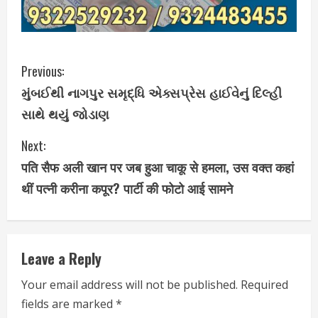
C
Previous:
મુંબઈથી નાગપુર સમૃદ્ધિ એક્સપ્રેસ હાઈવેનું દિલ્હી
o
સાથે થયું જોડાણ
n
Next:
t
पति सैफ अली खान पर जब हुआ चाकू से हमला, उस वक्त कहां
i
थीं पत्नी करीना कपूर? पार्टी की फोटो आई सामने
n
u
Leave a Reply
e
Your email address will not be published.
Required
fields are marked
*
R