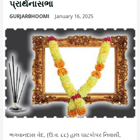
પ્રાર્થનાસભા
GURJARBHOOMI
January 16, 2025
ભગવાનદાસ વેદ, (ઉં.વ. ૮૮) હાલ ઘાટકોપર નિવાસી,