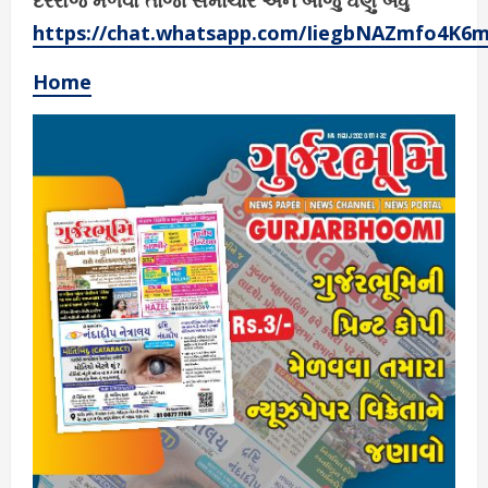
દરરોજ મેળવો તાજા સમાચાર અને બીજું ઘણું બધું
https://chat.whatsapp.com/IiegbNAZmfo4K6
Home