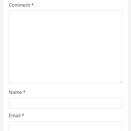
Comment
*
e
a
d
i
n
g
Name
*
Email
*