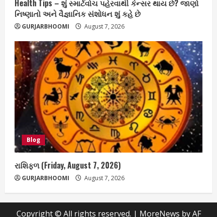
Health Tips – શું સ્માર્ટવોચ પહેરવાથી કેન્સર થાય છે? જાણો
નિષ્ણાતો અને વૈજ્ઞાનિક સંશોધન શું કહે છે
GURJARBHOOMI
August 7, 2026
Blog
રાશિફળ (Friday, August 7, 2026)
GURJARBHOOMI
August 7, 2026
Copyright © All rights reserved.
|
MoreNews
by AF