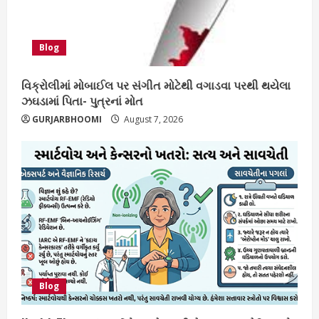
Blog
વિક્રોલીમાં મોબાઈલ પર સંગીત મોટેથી વગાડવા પરથી થયેલા
ઝઘડામાં પિતા- પુત્રનાં મોત
GURJARBHOOMI
August 7, 2026
Blog