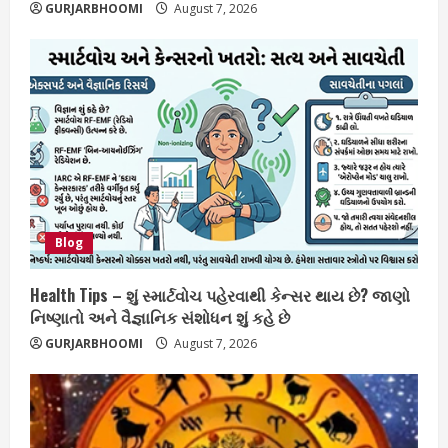
GURJARBHOOMI
August 7, 2026
Blog
Health Tips – શું સ્માર્ટવોચ પહેરવાથી કેન્સર થાય છે? જાણો
નિષ્ણાતો અને વૈજ્ઞાનિક સંશોધન શું કહે છે
GURJARBHOOMI
August 7, 2026