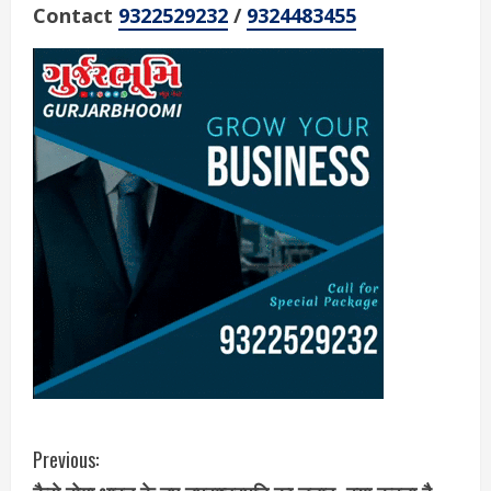
Contact
9322529232
/
9324483455
C
Previous: