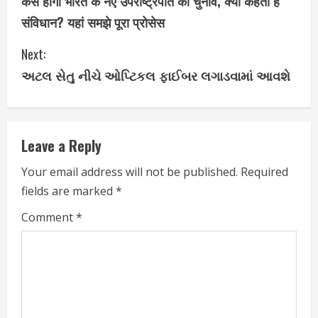
कैसे होगा भारत के नए उपराष्ट्रपति का चुनाव, क्या कहता है
o
संविधान? यहां समझे पूरा प्रोसेस
n
Next:
t
અટલ સેતુ નીચે ઓપ્ટિકલ ફાઈબર લગાડવામાં આવશે
i
n
Leave a Reply
u
Your email address will not be published.
Required
e
fields are marked
*
R
Comment
*
e
a
d