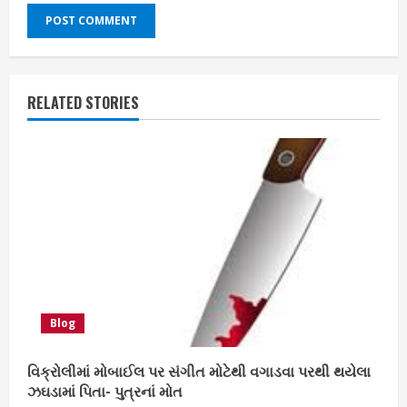
RELATED STORIES
Blog
વિક્રોલીમાં મોબાઈલ પર સંગીત મોટેથી વગાડવા પરથી થયેલા
ઝઘડામાં પિતા- પુત્રનાં મોત