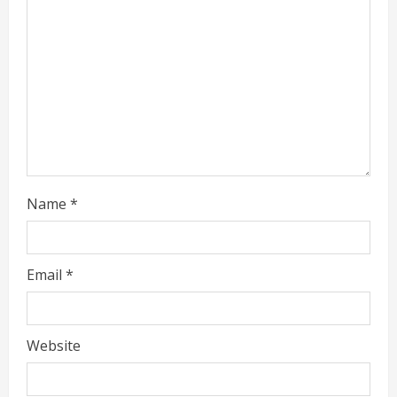
d
i
n
g
Name
*
Email
*
Website