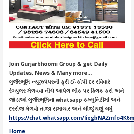
Join Gurjarbhoomi Group & get Daily
Updates, News & Many more…
ગુર્જરભૂમિ ન્યૂઝપેપરની ફ્રી ઈ-કોપી દર રવિવારે
રેગ્યુલર મેળવવા નીચે આપેલ લીંક પર ક્લિક કરો અને
જોડાઓ ગુર્જરભૂમિના whatsapp કમ્યુનિટીમાં અને
દરરોજ મેળવો તાજા સમાચાર અને બીજું ઘણું બધું
https://chat.whatsapp.com/IiegbNAZmfo4K6
Home