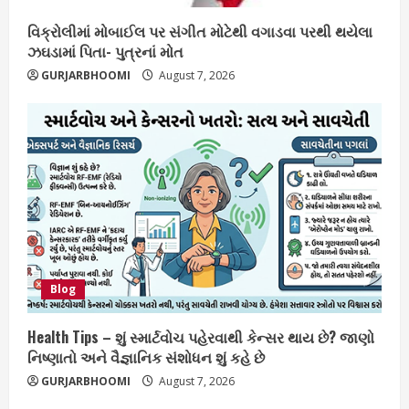
વિક્રોલીમાં મોબાઈલ પર સંગીત મોટેથી વગાડવા પરથી થયેલા
ઝઘડામાં પિતા- પુત્રનાં મોત
GURJARBHOOMI
August 7, 2026
Blog
Health Tips – શું સ્માર્ટવોચ પહેરવાથી કેન્સર થાય છે? જાણો
નિષ્ણાતો અને વૈજ્ઞાનિક સંશોધન શું કહે છે
GURJARBHOOMI
August 7, 2026