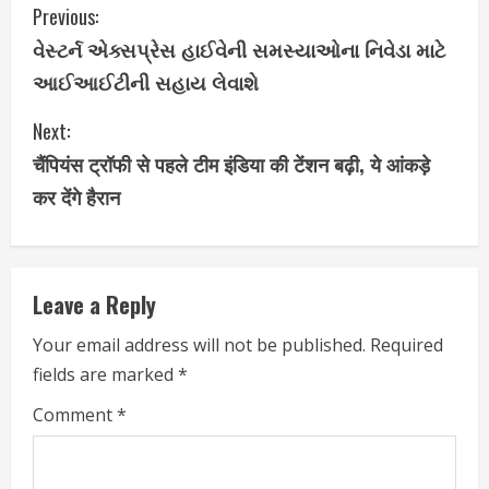
C
Previous:
વેસ્ટર્ન એક્સપ્રેસ હાઈવેની સમસ્યાઓના નિવેડા માટે
o
આઈઆઈટીની સહાય લેવાશે
n
Next:
t
चैंपियंस ट्रॉफी से पहले टीम इंडिया की टेंशन बढ़ी, ये आंकड़े
i
कर देंगे हैरान
n
u
Leave a Reply
e
Your email address will not be published.
Required
fields are marked
*
R
Comment
*
e
a