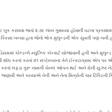
િટ બુક કરાવવા જતાં ૨.૩૯ લાખ ગુમાવ્યા હોવાની ઘટના પ્રકાશમાં
 કિસ્સા બન્યા હતા જેનો ભોગ મુલુન્ડની એક યુવતી પણ બની હ
યમમાં કોલ્ડપ્લે મ્યુઝિક કોન્સર્ટ યોજાવાની હતી અને મુલુન્ડ 
ી શોધ કરતાં કરતાં ૨૧ સપ્ટેમ્બરના તેને ઈન્સ્ટાગ્રામ એપ પર એ
્લિક કરતાં લફડા ગુરૂ નામની ચેનલ ઓપન થઈ અને રોની યુઝર નેમ
૦ જણાવી અને કાવ્યાએ તેની અને તેના મિત્રોની ચાર ટિકિટની 