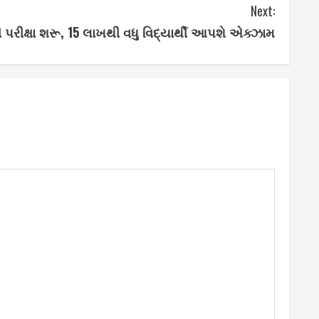
Next:
 પરીક્ષા શરૂ, 15 લાખથી વધુ વિદ્યાર્થી આપશે એક્ઝામ