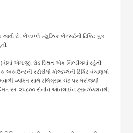
 આવી છે. કોલ્ડપ્લે મ્યુઝિક કોન્સર્ટની ટિકિટ બુક
તી.
(વે)માં એમ.જી. રોડ સ્થિત એક બિલ્ડીંગમાં રહેતી
ક અકાઉન્ટની સ્ટોરીમાં કોલ્ડપ્લેની ટિકિટ વેચાણમાં
વાળી વ્યક્તિ સાથે ટેલિગ્રામ ચેટ પર મેસેજથી
કિંમત રૂા. ૨૫૮૦૦ રોનીને ઓનલાઈન ટ્રાન્ઝેક્શનથી