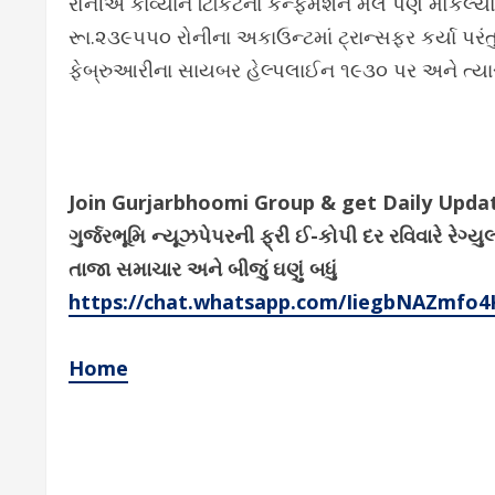
રોનીએ કાવ્યાને ટિકિટના કન્ફર્મેશન મેલ પણ મોકલ્યો 
રૂા.૨૩૯૫૫૦ રોનીના અકાઉન્ટમાં ટ્રાન્સફર કર્યા પરંતુ 
ફેબ્રુઆરીના સાયબર હેલ્પલાઈન ૧૯૩૦ પર અને ત્યારબ
Join Gurjarbhoomi Group & get Daily Upd
ગુર્જરભૂમિ ન્યૂઝપેપરની ફ્રી ઈ-કોપી દર રવિવારે ર
તાજા સમાચાર અને બીજું ઘણું બધું
https://chat.whatsapp.com/IiegbNAZmfo
Home