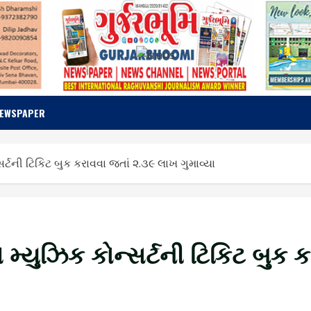
NEWSPAPER
સર્ટની ટિકિટ બુક કરાવવા જતાં ૨.૩૯ લાખ ગુમાવ્યા
ે મ્યુઝિક કોન્સર્ટની ટિકિટ બુક