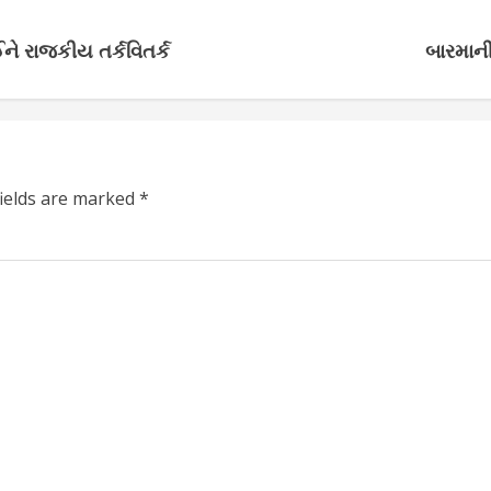
ને રાજકીય તર્કવિતર્ક
બારમાની
fields are marked
*