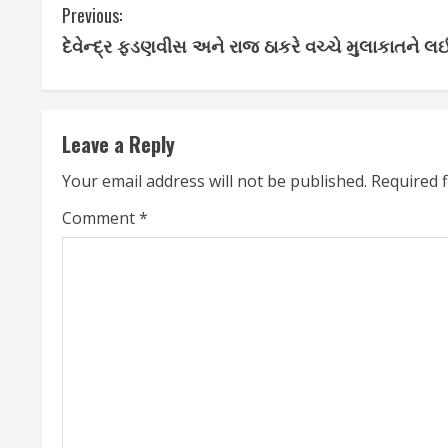
C
Previous:
દેવેન્દ્ર ફડણવીસ અને રાજ ઠાકરે વચ્ચે મુલાકાતને લઈ
o
n
t
Leave a Reply
i
Your email address will not be published.
Required 
n
Comment
*
u
e
R
e
a