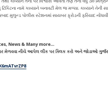
તેથી કાવ્યાને તેના પર વિશ્વાસ આવતાં તેણે તેના વધુ ૩૦ મિત્ર
ટિકિટના નામે કાવ્યાને બનાવટી મેલ જ મળ્યા. કાવ્યાને તેની સાથે
ાદ મુલુન્ડ પોલીસ સ્ટેશનમાં સાયબર ફ્રોડની ફરિયાદ નોંધાવી
ates, News & Many more…
ેગ્યુલર મેળવવા નીચે આપેલ લીંક પર ક્લિક કરો અને જોડાઓ ગુર
4K6mATvrZP8