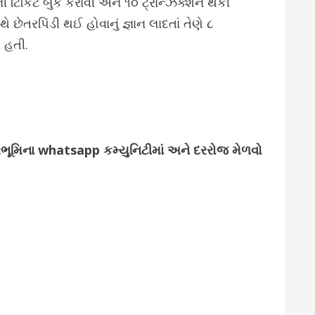
ોની ટિકિટ બુક કરાવી અને ૧૦ ટ્રાન્ઝેક્શન થકી
 છેતરપિંડી થઈ હોવાનું જ્ઞાન લાદતાં તેણે ૮
 હતી.
્જરભૂમિના whatsapp કમ્યુનિટીમાં અને દરરોજ મેળવો