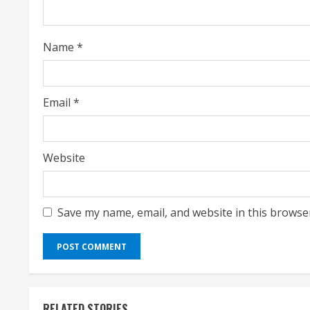
d
i
Name
*
n
g
Email
*
Website
Save my name, email, and website in this browse
RELATED STORIES