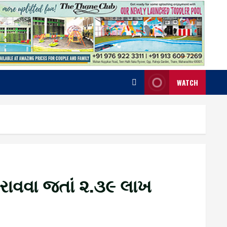
WATCH
 કરાવવા જતાં ૨.૩૯ લાખ