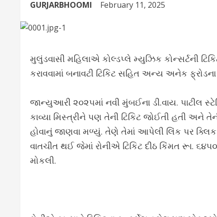
GURJARBHOOMI
February 11, 2025
મુલુંડવાસી મહિલાએ કોલ્ડપ્લે મ્યુઝિક કોન્સર્ટની ટિક
કરાવવામાં બનાવટી ટિકિટ સહિત અન્ય અનેક ફ્રોડના
જાન્યુઆરી ૨૦૨૫માં નવી મુંબઈના ડી.વાય. પાટીલ સ્ટેડિ
કાવ્યા મિસ્ત્રીને પણ તેની ટિકિટ જોઈતી હતી અને તેન
હોવાનું જાણવા મળ્યું. તેણે તેમાં આપેલી લિંક પર ક
વાતચીત થઈ જેમાં રોનીએ ટિકિટ દીઠ કિંમત રૂા. ૬૪૫
મોકલી.