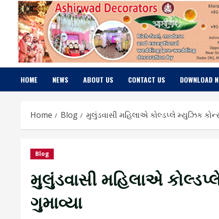
Skip
to
content
HOME
NEWS
ABOUT US
CONTACT US
DOWNLOAD 
Home
Blog
મુલુંડવાસી મહિલાએ કોલ્ડપ્લે મ્યુઝિક કોન્
Blog
મુલુંડવાસી મહિલાએ કોલ્ડપ્લ
ગુમાવ્યા