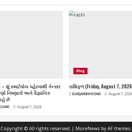
Blog
 – શું સ્માર્ટવોચ પહેરવાથી કેન્સર
રાશિફળ (Friday, August 7, 2026
ણો નિષ્ણાતો અને વૈજ્ઞાનિક
GURJARBHOOMI
August 7, 202
કહે છે
OOMI
August 7, 2026
Copyright © All rights reserved.
|
MoreNews
by AF themes.