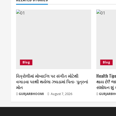
Blog
Blog
વિક્રોલીમાં મોબાઈલ પર સંગીત મોટેથી
Health Tips
વગાડવા પરથી થયેલા ઝઘડામાં પિતા- પુત્રનાં
થાય છે? જા
મોત
સંશોધન શું 
GURJARBHOOMI
August 7, 2026
GURJARBH