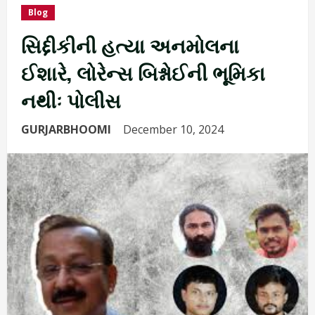
Blog
સિદ્દીકીની હત્યા અનમોલના
ઈશારે, લોરેન્સ બિશ્નોઈની ભૂમિકા
નથીઃ પોલીસ
GURJARBHOOMI
December 10, 2024