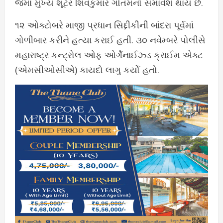
જેમાં મુખ્ય શૂટર શિવકુમાર ગૌતમનો સમાવેશ થાય છે.
૧૨ ઓક્ટોબરે માજી પ્રધાન સિદ્દીકીની બાંદરા પૂર્વમાં
ગોળીબાર કરીને હત્યા કરાઈ હતી. ૩૦ નવેમ્બરે પોલીસે
મહારાષ્ટ્ર કન્ટ્રોલ ઓફ ઓર્ગેનાઈઝ્ડ ક્રાઈમ એક્ટ
(એમસીઓસીએ) કાયદો લાગુ કર્યો હતો.