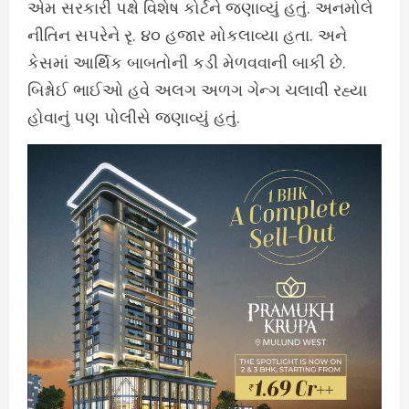
એમ સરકારી પક્ષે વિશેષ કોર્ટને જણાવ્યું હતું. અનમોલે
નીતિન સપરેને રૃ. ૪૦ હજાર મોકલાવ્યા હતા. અને
કેસમાં આર્થિક બાબતોની કડી મેળવવાની બાકી છે.
બિશ્નોઈ ભાઈઓ હવે અલગ અળગ ગેન્ગ ચલાવી રહ્યા
હોવાનું પણ પોલીસે જણાવ્યું હતું.