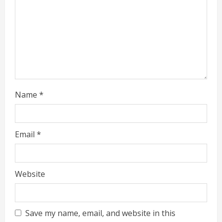
d
i
n
g
Name
*
Email
*
Website
Save my name, email, and website in this