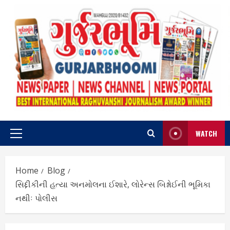
Skip
to
content
WATCH
Primary
Menu
Home
Blog
સિદ્દીકીની હત્યા અનમોલના ઈશારે, લોરેન્સ બિશ્નોઈની ભૂમિકા
નથીઃ પોલીસ