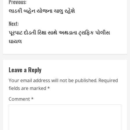
C
Previous:
લાડકી બહેન યોજના ચાલુ રહેશે
o
Next:
n
પૂરપાટ દોડતી રિક્ષા સાથે અથડાતા ટ્રાફિક પોલીસ
t
ઘાયલ
i
n
Leave a Reply
u
Your email address will not be published.
Required
e
fields are marked
*
R
Comment
*
e
a