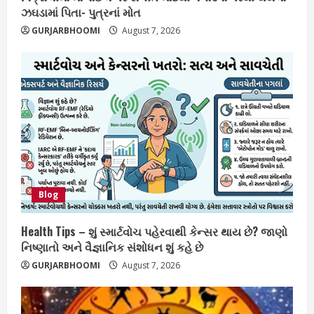
ઝઘડામાં પિતા- પુત્રનાં મોત
GURJARBHOOMI
August 7, 2026
Blog
Health Tips – શું સ્માર્ટવોચ પહેરવાથી કેન્સર થાય છે? જાણો
નિષ્ણાતો અને વૈજ્ઞાનિક સંશોધન શું કહે છે
GURJARBHOOMI
August 7, 2026