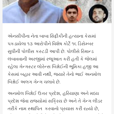
એનસીપીના નેતા બાબા સિદ્દીકીની હત્યાના કેસમાં
પકડાયેલા ૧૩ આરોપીને વિશેષ કોર્ટે ૧૬ ડિસેમ્બર
સુધીની પોલીસ કસ્ટડી આપી છે. પોલીસે રિમાન્ડ
લંબાવવાની અરજીમાં રજૂઆત કરી હતી કે જેલમાં
રહેલા ગેન્ગસ્ટર લોરેન્સ બિશ્નોઈની ભૂમિકા હજી આ
કેસમાં બહાર આવી નથી, જ્યારે તેનો ભાઈ અનમોલ
બિશ્નોઈ અલગ ગેન્ગ ચલાવે છે.
અનમોલ બિશ્નોઈ ઉત્તર પ્રદેશ, હરિયાણા અને મધ્ય
પ્રદેશ જેવા રાજ્યોમાં સક્રિય છે અને તે ગેન્ગ લીડર
તરીકે નામ સ્થાપિત કરવાનો પ્રયાસ કરી રહ્યો છે,