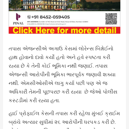
તપાસ એજન્સીએ અગાઉ કેસમાં લોરેન્સ બિશ્નોઈનો
હાથ હોવાનો દાવો કર્યો હતો અને હવે સ્પષ્ટતા કરી
રહ્યા છે કે તેની કોઈ ભૂમિકા નથી જણાઈ. તપાસ
એજન્સી આરોપીની ભૂમિકા ભારપૂર્વક જણાવી શક્યા
નથી. એમસીઓસીએ લાગુ કર્યા પછી પણ એ જ
અધિકારી તેમની પૂછપરછ કરી રહ્યા છે જેઓ પોલીસ
કસ્ટડીમાં કરી રહ્યા હતા.
હાઈ પ્રોફાઈલ કેસની તપાસ કરી રહેલા મુંબઈ ક્રાઈમ
બ્રાંચે અત્યાર સુધીમાં ૨૬ આરોપીની ધરપકડ કરી છે.