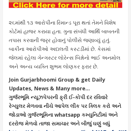
૨૬માંથી ૧૩ આરોપીના રિમાન્ડ પૂરા થતાં તેમને વિશેષ
કોર્ટમાં હાજર કરાયા હતા. ગુના સંબંધી આર્થિ બાબતની
તપાસ કરવાની જરૃર હોવાનું પોલીસે જણાવ્યું હતું.
બાકીના આરોપીઓ અદાલતી કસ્ટડીમાં છે. કેસમાં
જેલમાં રહેલા ગેન્ગસ્ટર લોરેન્સ બિશ્નોનો ભાઈ અનમોલ
અને અન્ય વ્યક્તિ શુભમ લોણકર ફરાર છે.
Join Gurjarbhoomi Group & get Daily
Updates, News & Many more…
ગુર્જરભૂમિ ન્યૂઝપેપરની ફ્રી ઈ-કોપી દર રવિવારે
રેગ્યુલર મેળવવા નીચે આપેલ લીંક પર ક્લિક કરો અને
જોડાઓ ગુર્જરભૂમિના whatsapp કમ્યુનિટીમાં અને
દરરોજ મેળવો તાજા સમાચાર અને બીજું ઘણું બધું