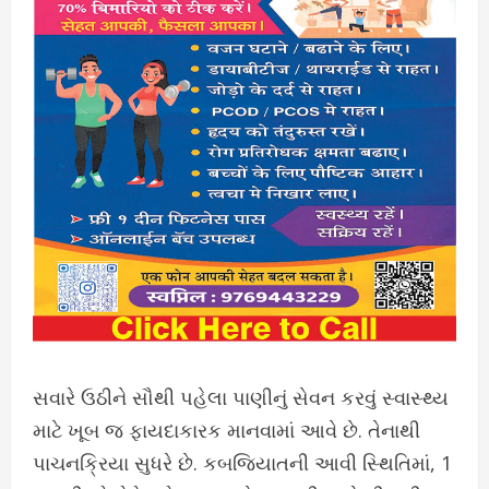
સવારે ઉઠીને સૌથી પહેલા પાણીનું સેવન કરવું સ્વાસ્થ્ય
માટે ખૂબ જ ફાયદાકારક માનવામાં આવે છે. તેનાથી
પાચનક્રિયા સુધરે છે. કબજિયાતની આવી સ્થિતિમાં, 1