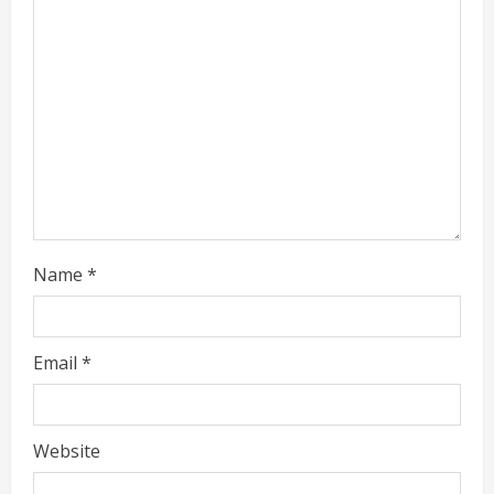
a
d
i
n
g
Name
*
Email
*
Website