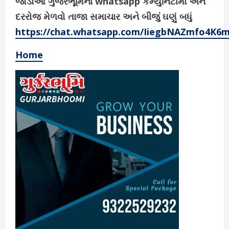
જોડાઓ ગુર્જરભૂમિના whatsapp કમ્યુનિટીમાં અને
દરરોજ મેળવો તાજા સમાચાર અને બીજું ઘણું બધું
https://chat.whatsapp.com/IiegbNAZmfo4K6
Home