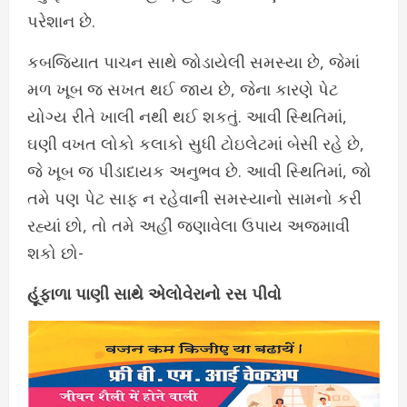
પરેશાન છે.
કબજિયાત પાચન સાથે જોડાયેલી સમસ્યા છે, જેમાં
મળ ખૂબ જ સખત થઈ જાય છે, જેના કારણે પેટ
યોગ્ય રીતે ખાલી નથી થઈ શકતું. આવી સ્થિતિમાં,
ઘણી વખત લોકો કલાકો સુધી ટોઇલેટમાં બેસી રહે છે,
જે ખૂબ જ પીડાદાયક અનુભવ છે. આવી સ્થિતિમાં, જો
તમે પણ પેટ સાફ ન રહેવાની સમસ્યાનો સામનો કરી
રહ્યાં છો, તો તમે અહીં જણાવેલા ઉપાય અજમાવી
શકો છો-
હૂંફાળા પાણી સાથે એલોવેરાનો રસ પીવો