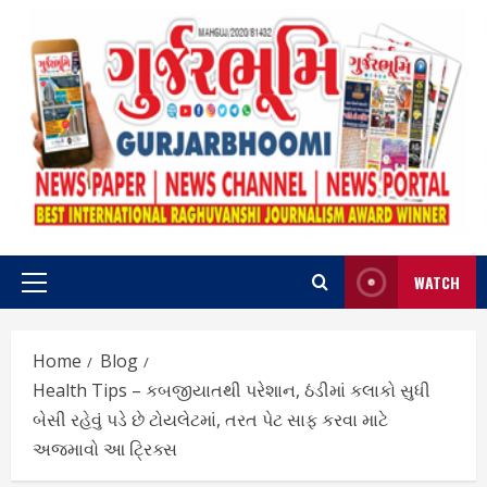
Skip
to
content
WATCH
Primary
Menu
Home
Blog
Health Tips – કબજીયાતથી પરેશાન, ઠંડીમાં કલાકો સુધી
બેસી રહેવું પડે છે ટોયલેટમાં, તરત પેટ સાફ કરવા માટે
અજમાવો આ ટ્રિક્સ