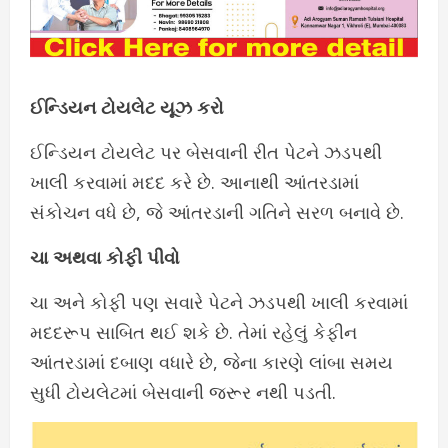
ઈન્ડિયન ટોયલેટ યૂઝ કરો
ઈન્ડિયન ટોયલેટ પર બેસવાની રીત પેટને ઝડપથી
ખાલી કરવામાં મદદ કરે છે. આનાથી આંતરડામાં
સંકોચન વધે છે, જે આંતરડાની ગતિને સરળ બનાવે છે.
ચા અથવા કોફી પીવો
ચા અને કોફી પણ સવારે પેટને ઝડપથી ખાલી કરવામાં
મદદરૂપ સાબિત થઈ શકે છે. તેમાં રહેલું કેફીન
આંતરડામાં દબાણ વધારે છે, જેના કારણે લાંબા સમય
સુધી ટોયલેટમાં બેસવાની જરૂર નથી પડતી.