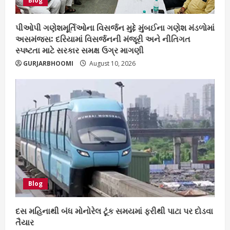
Blog
પીઓપી ગણેશમૂર્તિઓના વિસર્જન મુદ્દે મુંબઈના ગણેશ મંડળોમાં
અસમંજસ: દરિયામાં વિસર્જનની મંજૂરી અને નીતિગત
સ્પષ્ટતા માટે સરકાર સમક્ષ ઉગ્ર માગણી
GURJARBHOOMI
August 10, 2026
Blog
દસ મહિનાથી બંધ મોનોરેલ ટૂંક સમયમાં ફરીથી પાટા પર દોડવા
તૈયાર