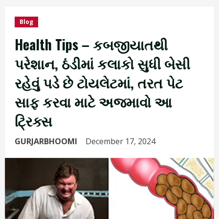
Blog
Health Tips – કબજીયાતથી
પરેશાન, ઠંડીમાં કલાકો સુધી બેસી
રહેવું પડે છે ટોયલેટમાં, તરત પેટ
સાફ કરવા માટે અજમાવો આ
ટ્રિક્સ
GURJARBHOOMI
December 17, 2024