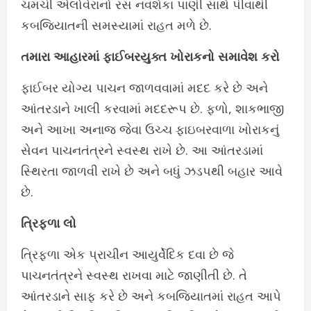
ચમચી એલોવેરાનો રસ નવશેકા પાણી સાથે પીવાથી
કબજિયાતની સમસ્યામાં રાહત મળે છે.
તમારા આહારમાં ફાઈબરયુક્ત ખોરાકનો સમાવેશ કરો
ફાઈબર યોગ્ય પાચન જાળવવામાં મદદ કરે છે અને
આંતરડાને ખાલી કરવામાં મદદરૂપ છે. ફળો, શાકભાજી
અને આખા અનાજ જેવા ઉચ્ચ ફાઇબરવાળા ખોરાકનું
સેવન પાચનતંત્રને સ્વસ્થ રાખે છે. આ આંતરડામાં
સ્થિરતા જાળવી રાખે છે અને બધું ઝડપથી બહાર આવે
છે.
ત્રિફળા લો
ત્રિફળા એક પ્રાચીન આયુર્વેદિક દવા છે જે
પાચનતંત્રને સ્વસ્થ રાખવા માટે જાણીતી છે. તે
આંતરડાને સાફ કરે છે અને કબજિયાતમાં રાહત આપે