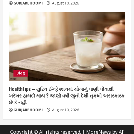
GURJARBHOOMI
August 10, 2026
Blog
HealthTips – યુરિન ઈન્ફેક્શનમાં ચોખાનું પાણી પીવાથી
ખરેખર ફાયદો થાય ? જાણો વર્ષો જુનો દેશી નુકખો અસરકારક
છે કે નહીં
GURJARBHOOMI
August 10, 2026
Copyright © All rights reserved.
|
MoreNews
by AF