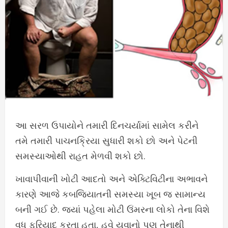
આ સરળ ઉપાયોને તમારી દિનચર્યામાં સામેલ કરીને
તમે તમારી પાચનક્રિયા સુધારી શકો છો અને પેટની
સમસ્યાઓથી રાહત મેળવી શકો છો.
ખાવાપીવાની ખોટી આદતો અને એક્ટિવિટીના અભાવને
કારણે આજે કબજિયાતની સમસ્યા ખૂબ જ સામાન્ય
બની ગઈ છે. જ્યાં પહેલા મોટી ઉંમરના લોકો તેના વિશે
વધુ ફરિયાદ કરતા હતા, હવે યુવાનો પણ તેનાથી