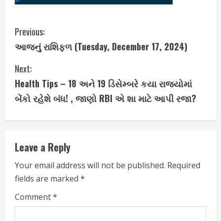
C
Previous:
આજનું રાશિફળ (Tuesday, December 17, 2024)
o
Next:
n
Health Tips – 18 અને 19 ડિસેમ્બરે કયા રાજ્યોમાં
t
બેંકો રહેશે બંધ! , જાણો RBI એ શા માટે આપી રજા?
i
n
Leave a Reply
u
Your email address will not be published.
Required
e
fields are marked
*
R
Comment
*
e