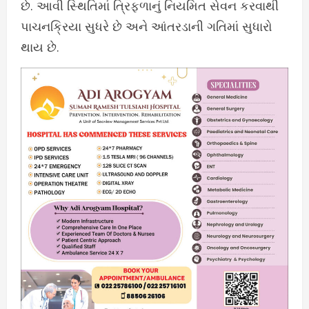
છે. આવી સ્થિતિમાં ત્રિફળાનું નિયમિત સેવન કરવાથી
પાચનક્રિયા સુધરે છે અને આંતરડાની ગતિમાં સુધારો
થાય છે.