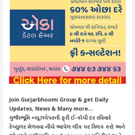
Join Gurjarbhoomi Group & get Daily
Updates, News & Many more…
ગુર્જરભૂમિ ન્યૂઝપેપરની ફ્રી ઈ-કોપી દર રવિવારે
રેગ્યુલર મેળવવા નીચે આપેલ લીંક પર ક્લિક કરો અને