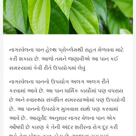
નાગરવેલના પાન હેલ્થ પ્રોબ્લેમથી રાહત મેળવવા માટે
કરી શકાય છે. આજે તમને જણાવીએ આ પાન કઈ
સમસ્યામાં કેવી રીતે ઉપયોગમાં લેવું
નાગરવેલના પાનનો ઉપયોગ અલગ અલગ રીતે
કરવામાં આવે છે. આ પાન ધાર્મિક કાર્યોમાં પણ વપરાય
છે અને સ્વાસ્થ્ય સંબંધિત સમસ્યાઓમાં પણ ઉપયોગી
છે.. આ પાનનો ઉપયોગ મુખવાસ સાથે પણ કરવામાં
આવે છે.. આયુર્વેદ અનુસાર નાગર વેલના પાન એક
ઔષધી છે કારણ કે તેની અંદર શરીરના રોગ દૂર કરી