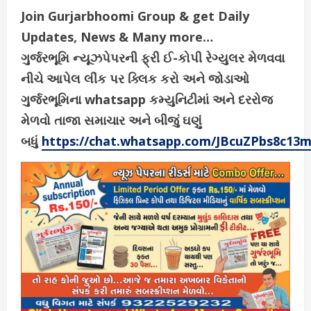
Join Gurjarbhoomi Group & get Daily
Updates, News & Many more…
ગુર્જરભૂમિ ન્યૂઝપેપરની ફ્રી ઈ-કોપી રેગ્યુલર મેળવવા
નીચે આપેલ લીંક પર ક્લિક કરો અને જોડાઓ
ગુર્જરભૂમિના whatsapp કમ્યુનિટીમાં અને દરરોજ
મેળવો તાજા સમાચાર અને બીજું ઘણું
બધું
https://chat.whatsapp.com/JBcuZPbs8c13