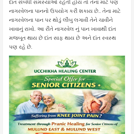
દાંત સંબંધી સમસ્યાઓ રહેતી હોય તો તેના માટે પણ
નાગરવેલના પાનનો ઉપયોગ કરી શકાય છે.. તેના માટે
નાગરવેલના પાન પર થોડું લીંબુ લગાવી તેને ચાવીને
ખાવાનું રાખો. આ રીતે નાગરવેલ નું પાન ખાવાથી દાંત
મજબૂત થાય છે દાંત સાફ થાય છે અને દાંત સ્વસ્થ
પણ રહે છે.