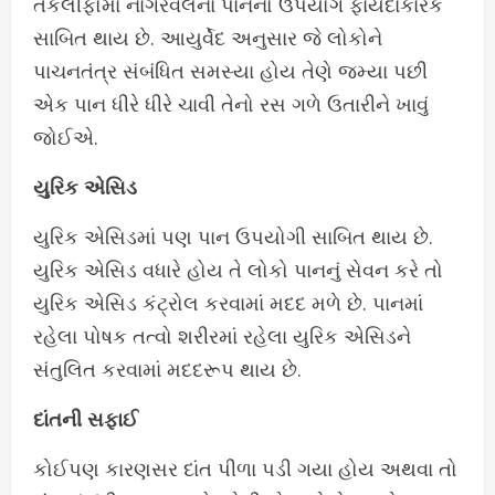
તકલીફોમાં નાગરવેલના પાનનો ઉપયોગ ફાયદાકારક
સાબિત થાય છે. આયુર્વેદ અનુસાર જે લોકોને
પાચનતંત્ર સંબંધિત સમસ્યા હોય તેણે જમ્યા પછી
એક પાન ધીરે ધીરે ચાવી તેનો રસ ગળે ઉતારીને ખાવું
જોઈએ.
યુરિક એસિડ
યુરિક એસિડમાં પણ પાન ઉપયોગી સાબિત થાય છે.
યુરિક એસિડ વધારે હોય તે લોકો પાનનું સેવન કરે તો
યુરિક એસિડ કંટ્રોલ કરવામાં મદદ મળે છે. પાનમાં
રહેલા પોષક તત્વો શરીરમાં રહેલા યુરિક એસિડને
સંતુલિત કરવામાં મદદરૂપ થાય છે.
દાંતની સફાઈ
કોઈપણ કારણસર દાંત પીળા પડી ગયા હોય અથવા તો