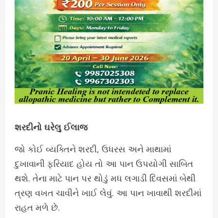
શરદીનો ઘરેલુ ઈલાજ
જો કોઈ વ્યક્તિને શરદી, ઉધરસ અને માથામાં
દુખાવાની ફરિયાદ હોય તો આ પાન ઉપયોગી સાબિત
થશે. તેના માટે પાન પર થોડું મધ લગાડી દિવસમાં બેથી
ત્રણ વખત ચાવીને ખાઈ લેવું. આ પાન ખાવાથી શરદીમાં
રાહત મળે છે.