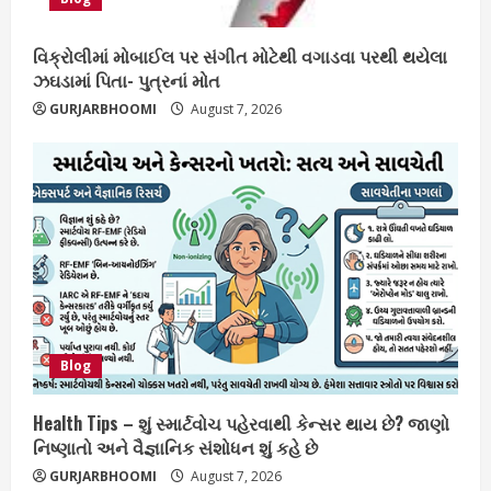
વિક્રોલીમાં મોબાઈલ પર સંગીત મોટેથી વગાડવા પરથી થયેલા
ઝઘડામાં પિતા- પુત્રનાં મોત
GURJARBHOOMI
August 7, 2026
Blog
Health Tips – શું સ્માર્ટવોચ પહેરવાથી કેન્સર થાય છે? જાણો
નિષ્ણાતો અને વૈજ્ઞાનિક સંશોધન શું કહે છે
GURJARBHOOMI
August 7, 2026