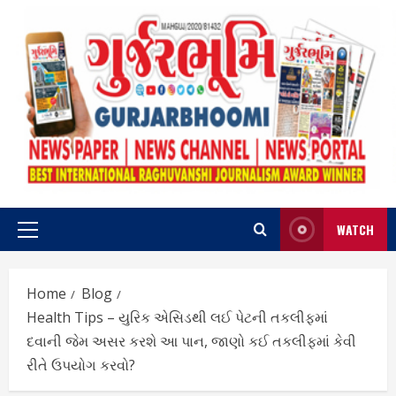
Skip
to
content
WATCH
Primary
Menu
Home
Blog
Health Tips – યુરિક એસિડથી લઈ પેટની તકલીફમાં
દવાની જેમ અસર કરશે આ પાન, જાણો કઈ તકલીફમાં કેવી
રીતે ઉપયોગ કરવો?