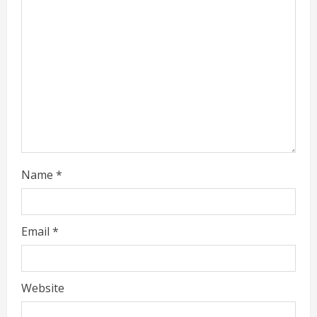
e
a
d
i
n
g
Name
*
Email
*
Website