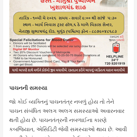
પાચનની સમસ્યા
જો કોઈ વ્યક્તિનું પાચનતંત્ર નબળું હોય તો તેને
પાચન સંબંધિત અલગ અલગ સમસ્યાઓ અવારનવાર
થતી હોય છે. પાચનતંત્રની નબળાઈના કારણે
કબજિયાત, એસિડિટી જેવી સમસ્યાઓ થાય છે. આવી