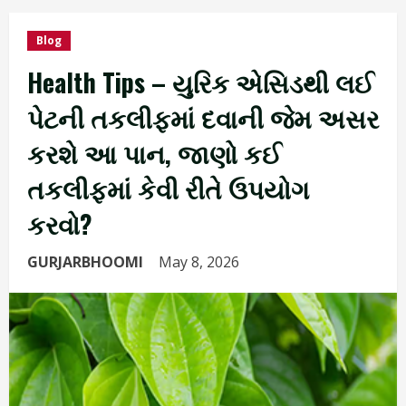
Blog
Health Tips – યુરિક એસિડથી લઈ
પેટની તકલીફમાં દવાની જેમ અસર
કરશે આ પાન, જાણો કઈ
તકલીફમાં કેવી રીતે ઉપયોગ
કરવો?
GURJARBHOOMI
May 8, 2026