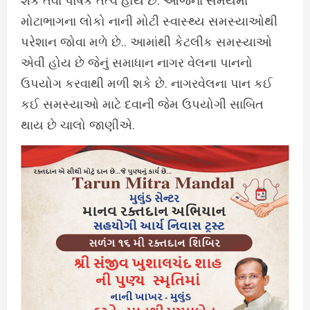
શકે તેવા પોષક તત્વ હોય છે. આજના સમયમાં
મોટાભાગના લોકો નાની મોટી સ્વાસ્થ્ય સમસ્યાઓથી
પરેશાન જોવા મળે છે.. આમાંથી કેટલીક સમસ્યાઓ
એવી હોય છે જેનું સમાધાન નાગર વેલના પાનનો
ઉપયોગ કરવાથી મળી શકે છે. નાગરવેલના પાન કઈ
કઈ સમસ્યાઓ માટે દવાની જેમ ઉપયોગી સાબિત
થાય છે ચાલો જાણીએ.