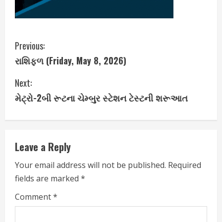
C
Previous:
રાશિફળ (Friday, May 8, 2026)
o
Next:
n
મેટ્રો-2બી રૂટના ચેમ્બુર સ્ટેશન ટેસ્ટની શરૂઆત
t
i
Leave a Reply
n
Your email address will not be published.
Required
u
fields are marked
*
e
Comment
*
R