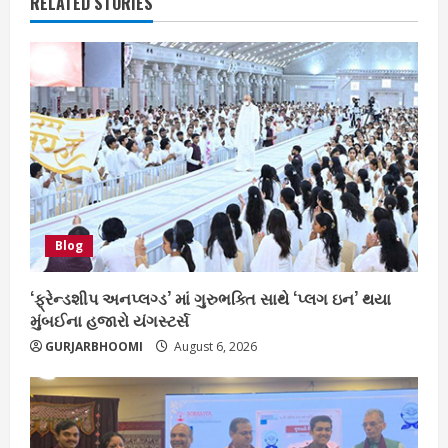
RELATED STORIES
Blog
‘ફ્રેન્ડશીપ અનપ્લગ્ડ’ માં ગુરુભક્તિ સાથે ‘પ્લગ ઇન’ થયા
મુંબઈના હજારો યંગસ્ટર્સ
GURJARBHOOMI
August 6, 2026