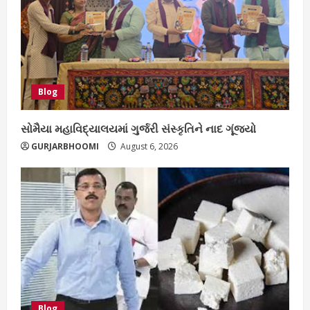
Blog
સોમૈયા મહાવિદ્યાલયમાં ગુર્જરી સંસ્કૃતિને નાદ ગૂંજ્યો
GURJARBHOOMI
August 6, 2026
Blog