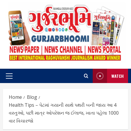
Skip
to
content
WATCH
Primary
Menu
Home
Blog
Health Tips – પેટમાં ગયાની સાથે પથરી બની જાય આ 4
વસ્તુઓ, પછી માત્ર ઓપરેશન જ ઈલાજ, ખાતા પહેલા 1000
વાર વિચારજો