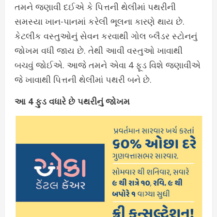
તમને જણાવી દઈએ કે પિત્તની થેલીમાં પથરીની
સમસ્યા ખાન-પાનમાં કરેલી ભૂલના કારણે થાય છે.
કેટલીક વસ્તુઓનું સેવન કરવાથી ગોલ બ્લૈડર સ્ટોનનું
જોખમ વધી જાય છે. તેથી આવી વસ્તુઓ ખાવાથી
બચવું જોઈએ. આજે તમને એવા 4 ફૂડ વિશે જણાવીએ
જે ખાવાથી પિત્તની થેલીમાં પથરી બને છે.
આ 4 ફુડ વધારે છે પથરીનું જોખમ