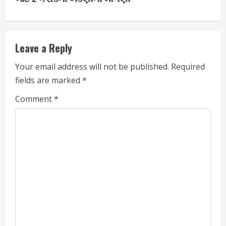
i
n
Leave a Reply
u
Your email address will not be published.
Required
e
fields are marked
*
R
Comment
*
e
a
d
i
n