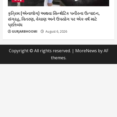
કૃત્રિમ (એનાલોગ) અથવા સિન્થેટિક પનીરના ઉત્પાદન,
સંગ્રહ, વિતરણ, વેચાણ અને ઉપયોગ પર એક વર્ષ માટે
પ્રતિબંધ
GURJARBHOOMI
August 6, 2026
Copyright © All rights reserved.
|
MoreNews
by AF
themes.