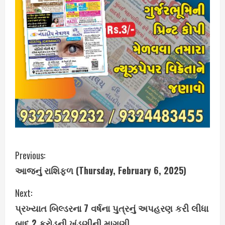
C
Previous:
આજનું રાશિફળ (Thursday, February 6, 2025)
o
Next:
n
પ્રખ્યાત બિલ્ડરના 7 વર્ષના પુત્રનું અપહરણ કરી લીધા
t
બાદ 2 કરોડની ખંડણીની માગણી