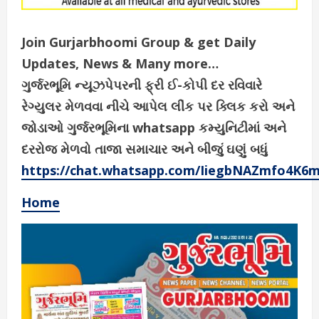
Join Gurjarbhoomi Group & get Daily
Updates, News & Many more…
ગુર્જરભૂમિ ન્યૂઝપેપરની ફ્રી ઈ-કોપી દર રવિવારે
રેગ્યુલર મેળવવા નીચે આપેલ લીંક પર ક્લિક કરો અને
જોડાઓ ગુર્જરભૂમિના whatsapp કમ્યુનિટીમાં અને
દરરોજ મેળવો તાજા સમાચાર અને બીજું ઘણું બધું
https://chat.whatsapp.com/IiegbNAZmfo4K6
Home