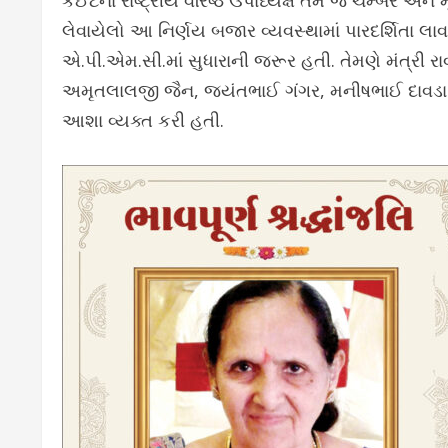
કૈઈટના રાષ્ટ્રીય વરિષ્ઠ ઉપાધ્યક્ષ તેમ જ ચેમ્બર અને
લેવાયેલો આ નિર્ણય બજાર વ્યવસ્થામાં પારદર્શિતા લાવ
એ.પી.એમ.સી.માં સુધારાની જરૂર હતી. તેમણે મંત્રી
અમૃતલાલજી જૈન, જયંતભાઈ ગંગર, મનીષભાઈ દાવડા અન
આશા વ્યક્ત કરી હતી.