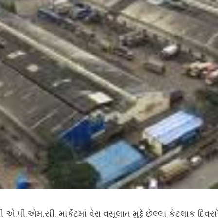
પી.એમ.સી. માર્કેટમાં વેરા વસૂલાત મુદ્દે છેલ્લા કેટલાક દિવ