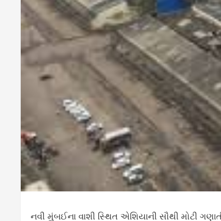
નવી મુંબઈના વાશી સ્થિત એશિયાની સૌથી મોટી ગણાતી એ.