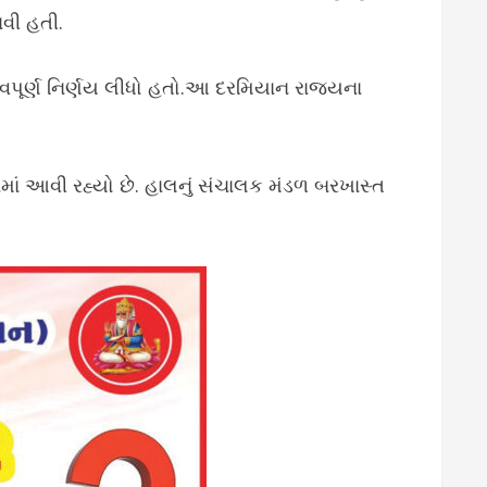
ાવી હતી.
વપૂર્ણ નિર્ણય લીધો હતો.આ દરમિયાન રાજ્યના
વામાં આવી રહ્યો છે. હાલનું સંચાલક મંડળ બરખાસ્ત