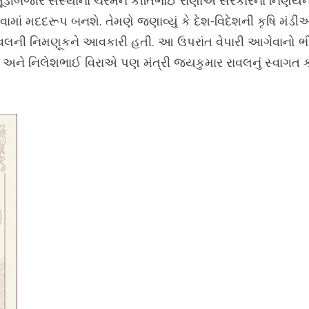
 મૂડીબજાર સંસ્થાના ચેરમેન કીર્તિભાઈ રાણાએ સરકારના નિર્ણયને
વામાં મદદરૂપ બનશે. તેમણે જણાવ્યું કે દેશ-વિદેશની કૃષિ મંડ
 રાવલની નિમણૂકને આવકારી હતી. આ ઉપરાંત વેપારી આગેવાનો 
ે નિલેશભાઈ વિરાએ પણ મંત્રી જયકુમાર રાવલનું સ્વાગત કર