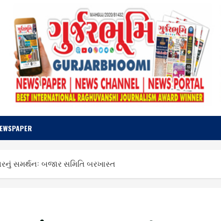
NEWSPAPER
નું સમર્થનઃ બજાર સમિતિ બરખાસ્ત