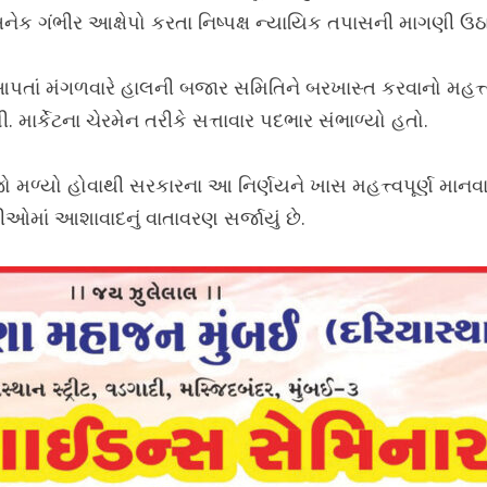
ેક ગંભીર આક્ષેપો કરતા નિષ્પક્ષ ન્યાયિક તપાસની માગણી ઉઠ
ાં મંગળવારે હાલની બજાર સમિતિને બરખાસ્ત કરવાનો મહત્ત્
. માર્કેટના ચેરમેન તરીકે સત્તાવાર પદભાર સંભાળ્યો હતો.
રજ્જો મળ્યો હોવાથી સરકારના આ નિર્ણયને ખાસ મહત્ત્વપૂર્ણ માન
ીઓમાં આશાવાદનું વાતાવરણ સર્જાયું છે.