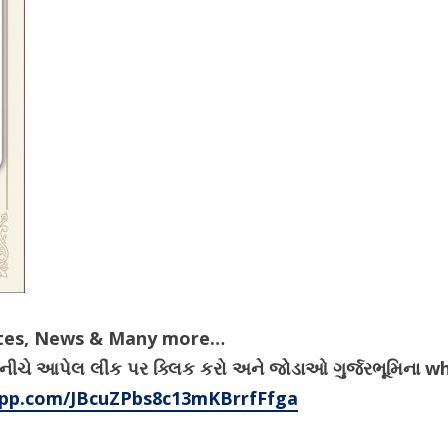
ates, News & Many more…
વવા નીચે આપેલ લીંક પર ક્લિક કરો અને જોડાઓ ગુર્જરભૂમિના 
app.com/JBcuZPbs8c13mKBrrfFfga