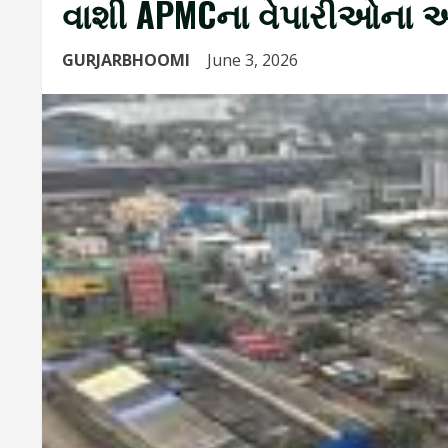
વાશી APMCના વેપારીઓના અ
GURJARBHOOMI
June 3, 2026