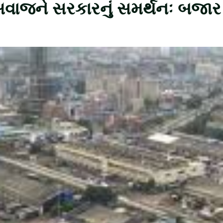
વાજને સરકારનું સમર્થનઃ બજાર