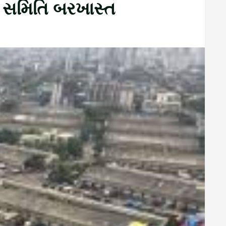
 સમિતિ બરખાસ્ત