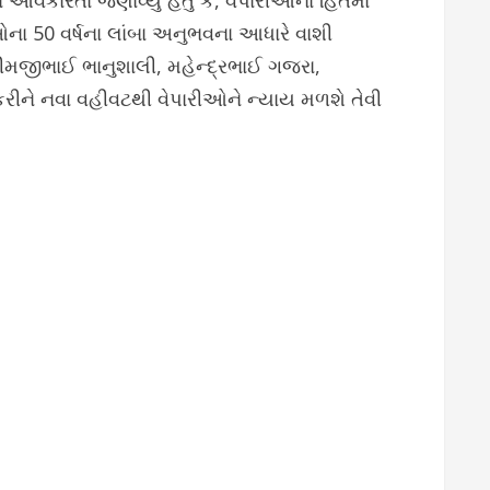
 આવકારતાં જણાવ્યું હતું કે, વેપારીઓના હિતમાં
ીઓના 50 વર્ષના લાંબા અનુભવના આધારે વાશી
ભીમજીભાઈ ભાનુશાલી, મહેન્દ્રભાઈ ગજરા,
ીને નવા વહીવટથી વેપારીઓને ન્યાય મળશે તેવી