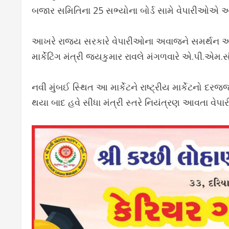
બજાર સમિતિના 25 સભ્યોના બોર્ડ સામે વેપારીઓએ અન
આખરે રાજ્ય સરકારે વેપારીઓના અવાજને સમર્થન આપત
માર્કેટિંગ મંત્રી જયકુમાર રાવલે મંગળવારે એ.પી.એમ.સી
નવી મુંબઈ સ્થિત આ માર્કેટને રાષ્ટ્રીય માર્કેટનો દ
થયા બાદ હવે સીધા મંત્રી સ્તરે નિયંત્રણ આવતા વેપાર