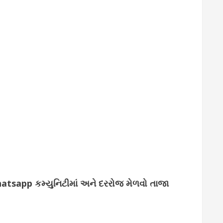
whatsapp કમ્યુનિટીમાં અને દરરોજ મેળવો તાજા