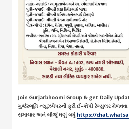
Join Gurjarbhoomi Group & get Daily Upd
ગુર્જરભૂમિ ન્યૂઝપેપરની ફ્રી ઈ-કોપી રેગ્યુલર મેળ
સમાચાર અને બીજું ઘણું બધું
https://chat.whats