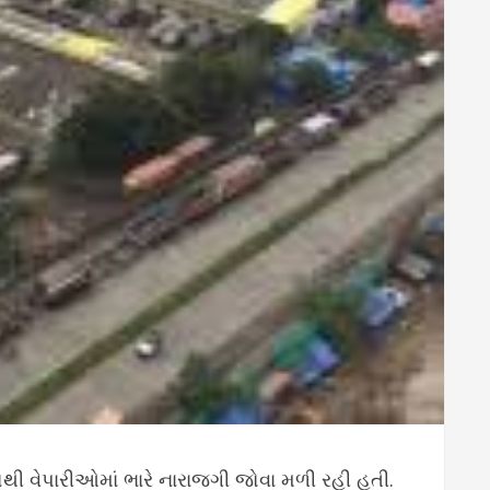
સોથી વેપારીઓમાં ભારે નારાજગી જોવા મળી રહી હતી.