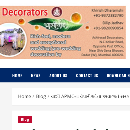
Skip
to
content
HOME
NEWS
ABOUT US
CONTACT US
DOWNLOAD 
Home
Blog
વાશી APMCના વેપારીઓના અવાજને સરકાર
Blog