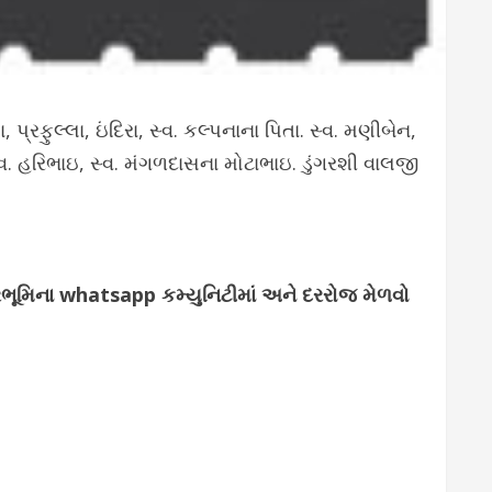
પ્રફુલ્લા, ઇંદિરા, સ્વ. કલ્પનાના પિતા. સ્વ. મણીબેન,
. હરિભાઇ, સ્વ. મંગળદાસના મોટાભાઇ. ડુંગરશી વાલજી
્જરભૂમિના whatsapp કમ્યુનિટીમાં અને દરરોજ મેળવો