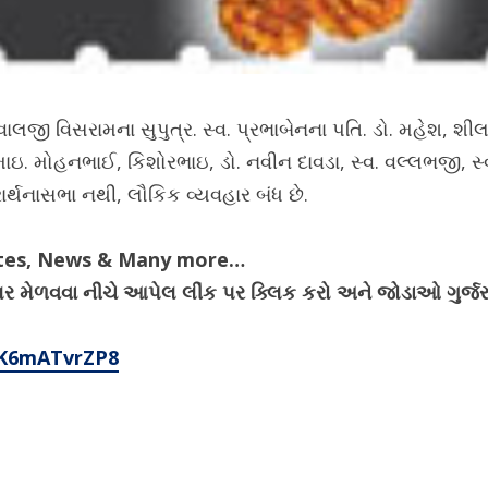
લજી વિસરામના સુપુત્ર. સ્વ. પ્રભાબેનના પતિ. ડો. મહેશ, શીલા, 
ઇ. મોહનભાઈ, કિશોરભાઇ, ડો. નવીન દાવડા, સ્વ. વલ્લભજી, સ્વ
રાર્થનાસભા નથી, લૌકિક વ્યવહાર બંધ છે.
ates, News & Many more…
ેગ્યુલર મેળવવા નીચે આપેલ લીંક પર ક્લિક કરો અને જોડાઓ ગુર
4K6mATvrZP8