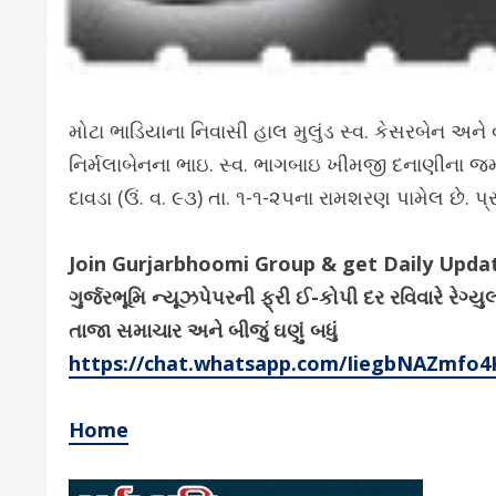
મોટા ભાડિયાના નિવાસી હાલ મુલુંડ સ્વ. કેસરબેન અને વા
નિર્મલાબેનના ભાઇ. સ્વ. ભાગબાઇ ખીમજી દનાણીના જમા
દાવડા (ઉં. વ. ૯૩) તા. ૧-૧-૨૫ના રામશરણ પામેલ છે. પ્
Join Gurjarbhoomi Group & get Daily Upd
ગુર્જરભૂમિ ન્યૂઝપેપરની ફ્રી ઈ-કોપી દર રવિવારે ર
તાજા સમાચાર અને બીજું ઘણું બધું
https://chat.whatsapp.com/IiegbNAZmfo
Home