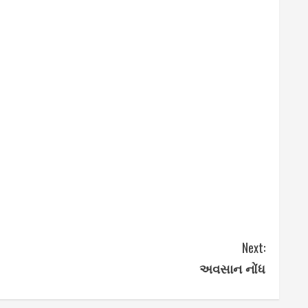
Next:
અવસાન નોંધ