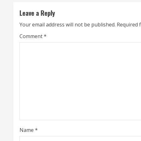
n
t
Leave a Reply
i
Your email address will not be published.
Required 
n
Comment
*
u
e
R
e
a
d
i
Name
*