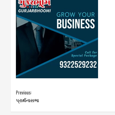
C
Previous:
પ્રાર્થનાસભા
o