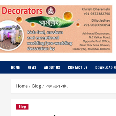
Skip
to
content
HOME
NEWS
ABOUT US
CONTACT US
DOWNLOAD 
Home
Blog
અવસાન નોંધ
Blog