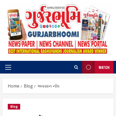
Skip
to
content
WATCH
Primary
Menu
Home
Blog
અવસાન નોંધ
Blog