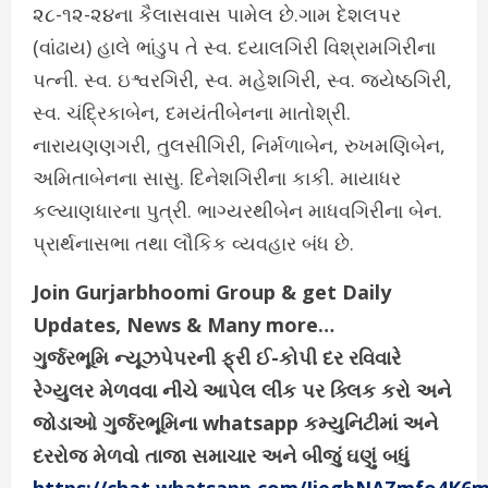
૨૮-૧૨-૨૪ના કૈલાસવાસ પામેલ છે.ગામ દેશલપર
(વાંઢાય) હાલે ભાંડુપ તે સ્વ. દયાલગિરી વિશ્રામગિરીના
પત્ની. સ્વ. ઇશ્વરગિરી, સ્વ. મહેશગિરી, સ્વ. જયેષ્ઠગિરી,
સ્વ. ચંદ્રિકાબેન, દમયંતીબેનના માતોશ્રી.
નારાયણણગરી, તુલસીગિરી, નિર્મળાબેન, રુખમણિબેન,
અમિતાબેનના સાસુ. દિનેશગિરીના કાકી. માયાધર
કલ્યાણધારના પુત્રી. ભાગ્યરથીબેન માધવગિરીના બેન.
પ્રાર્થનાસભા તથા લૌકિક વ્યવહાર બંધ છે.
Join Gurjarbhoomi Group & get Daily
Updates, News & Many more…
ગુર્જરભૂમિ ન્યૂઝપેપરની ફ્રી ઈ-કોપી દર રવિવારે
રેગ્યુલર મેળવવા નીચે આપેલ લીંક પર ક્લિક કરો અને
જોડાઓ ગુર્જરભૂમિના whatsapp કમ્યુનિટીમાં અને
દરરોજ મેળવો તાજા સમાચાર અને બીજું ઘણું બધું