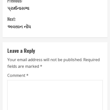
C
Previous:
પ્રાર્થનાસભા
o
Next:
n
અવસાન નોંધ
t
i
Leave a Reply
n
Your email address will not be published.
Required
u
fields are marked
*
e
Comment
*
R
e
a