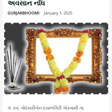
અવસાન નોંધ
GURJARBHOOMI
January 1, 2025
ગં. સ્વ. ગોદાવરીબેન દયાલગિરી ગોસ્વામી તા.