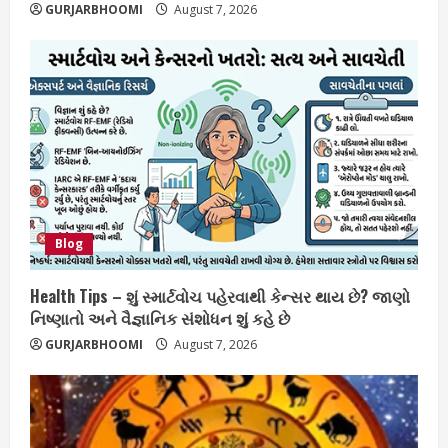
GURJARBHOOMI
August 7, 2026
Blog
Health Tips – શું સ્માર્ટવોચ પહેરવાથી કેન્સર થાય છે? જાણો
નિષ્ણાતો અને વૈજ્ઞાનિક સંશોધન શું કહે છે
GURJARBHOOMI
August 7, 2026