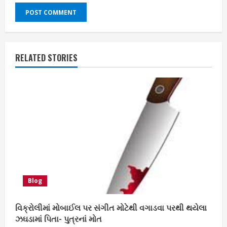
RELATED STORIES
Blog
વિક્રોલીમાં મોબાઈલ પર સંગીત મોટેથી વગાડવા પરથી થયેલા
ઝઘડામાં પિતા- પુત્રનાં મોત