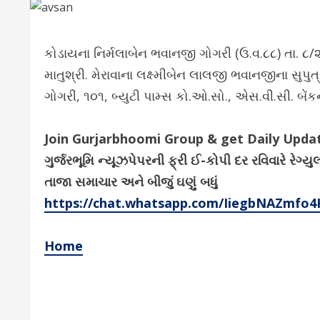
કોડાયના નિર્મલાબેન ભવાનજી ગોગરી (ઉ.વ.૮૮) તા. 
માતુશ્રી. મેરાવાના લક્ષ્મીબેન લાલજી ભવાનજીના સુપુ
ગોગરી, ૧૦૧, બ્યુટી પામ્સ કો.ઓ.સો., એસ.વી.સી. બેંક
Join Gurjarbhoomi Group & get Daily Upd
ગુર્જરભૂમિ ન્યૂઝપેપરની ફ્રી ઈ-કોપી દર રવિવારે ર
તાજા સમાચાર અને બીજું ઘણું બધું
https://chat.whatsapp.com/IiegbNAZmfo
Home