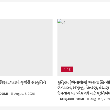
Blog
િદ્યાલયમાં ગુર્જરી સંસ્કૃતિને
કૃત્રિમ (એનાલોગ) અથવા સિન્થે
ઉત્પાદન, સંગ્રહ, વિતરણ, વેચાણ
ઉપયોગ પર એક વર્ષ માટે પ્રતિબં
OOMI
August 6, 2026
GURJARBHOOMI
August 6, 202