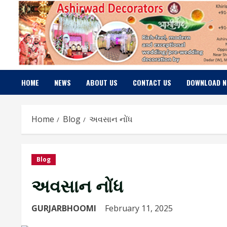
Skip
to
content
HOME
NEWS
ABOUT US
CONTACT US
DOWNLOAD 
Home
Blog
અવસાન નોંધ
Blog
અવસાન નોંધ
GURJARBHOOMI
February 11, 2025