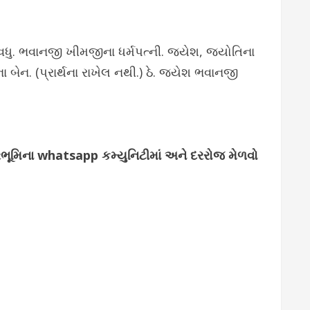
ધુ. ભવાનજી ખીમજીના ધર્મપત્ની. જયેશ, જ્યોતિના
ા બેન. (પ્રાર્થના રાખેલ નથી.) ઠે. જયેશ ભવાનજી
્જરભૂમિના whatsapp કમ્યુનિટીમાં અને દરરોજ મેળવો