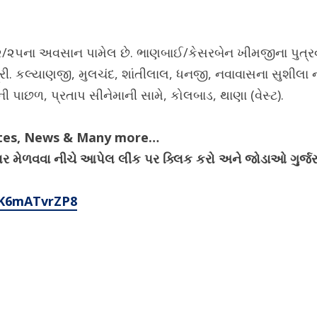
૮/૨/૨૫ના અવસાન પામેલ છે. ભાણબાઈ/કેસરબેન ખીમજીના પુત્રવ
ત્રી. કલ્યાણજી, મુલચંદ, શાંતીલાલ, ધનજી, નવાવાસના સુશીલા ન
ની પાછળ, પ્રતાપ સીનેમાની સામે, કોલબાડ, થાણા (વેસ્ટ).
ates, News & Many more…
ેગ્યુલર મેળવવા નીચે આપેલ લીંક પર ક્લિક કરો અને જોડાઓ ગુર
4K6mATvrZP8