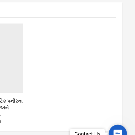
ટિક પનીરના
 અને
ધ
6
Contac
Contact Us