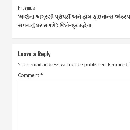
C
Previous:
‘થાણેના અગ્રણી પ્રોપર્ટી અને હોમ ફાઇનાન્સ એક્સ્
o
સપનાનું ઘર મળશે’: જિતેન્દ્ર મહેતા
n
t
Leave a Reply
i
Your email address will not be published.
Required 
n
Comment
*
u
e
R
e