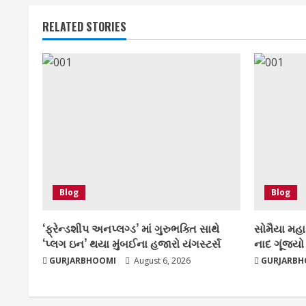
RELATED STORIES
Blog
Blog
‘ફ્રેન્ડશીપ અનપ્લગ્ડ’ માં ગુરુભક્તિ સાથે
સોમૈયા મહાવ
‘પ્લગ ઇન’ થયા મુંબઈના હજારો યંગસ્ટર્સ
નાદ ગૂંજ્યો
GURJARBHOOMI
August 6, 2026
GURJARBH