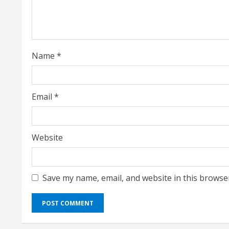
a
d
i
Name
*
n
g
Email
*
Website
Save my name, email, and website in this browse