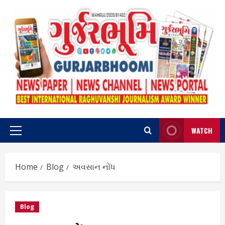
Skip
to
content
WATCH
Primary
Menu
Home
Blog
અવસાન નોંધ
Blog