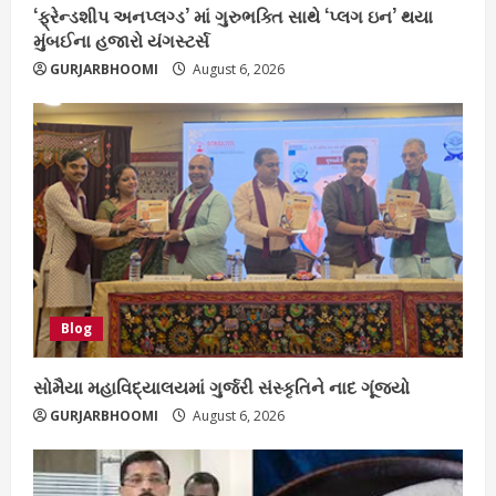
‘ફ્રેન્ડશીપ અનપ્લગ્ડ’ માં ગુરુભક્તિ સાથે ‘પ્લગ ઇન’ થયા
મુંબઈના હજારો યંગસ્ટર્સ
GURJARBHOOMI
August 6, 2026
Blog
સોમૈયા મહાવિદ્યાલયમાં ગુર્જરી સંસ્કૃતિને નાદ ગૂંજ્યો
GURJARBHOOMI
August 6, 2026