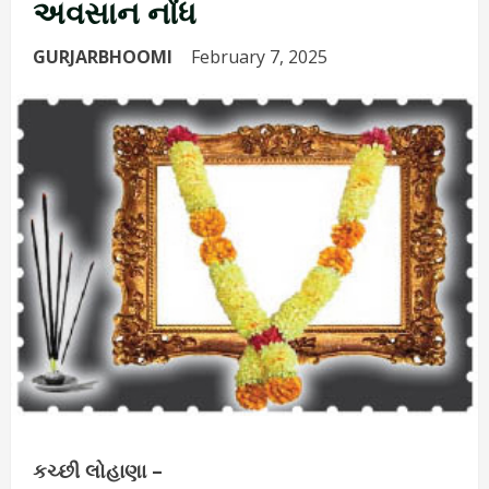
અવસાન નોંધ
GURJARBHOOMI
February 7, 2025
કચ્છી લોહાણા –