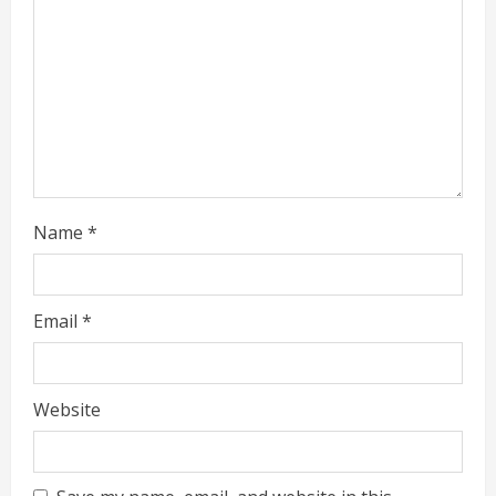
a
d
i
n
g
Name
*
Email
*
Website