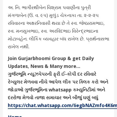
અ. નિ. ભાગીરથીબેન વિશ્રામ પવાણીના પુત્રી
મંગળાબેન (ઉં. વ. ૯૫) મુલુંડ ચેકનાકા તા. ૨-૨-૨૫
રવિવારના અક્ષરનિવાસી થયા છે તે સ્વ. જેષ્ઠારામભાઇ,
સ્વ. મનસુખભાઇ, સ્વ. અરવિંદભાઇ વિરેન્દ્રભાઇના
મોટાબહેન. લૌકિક વ્યવહાર બંધ રાખેલ છે. પ્રાર્થનાસભા
રાખેલ નથી.
Join Gurjarbhoomi Group & get Daily
Updates, News & Many more…
ગુર્જરભૂમિ ન્યૂઝપેપરની ફ્રી ઈ-કોપી દર રવિવારે
રેગ્યુલર મેળવવા નીચે આપેલ લીંક પર ક્લિક કરો અને
જોડાઓ ગુર્જરભૂમિના whatsapp કમ્યુનિટીમાં અને
દરરોજ મેળવો તાજા સમાચાર અને બીજું ઘણું બધું
https://chat.whatsapp.com/IiegbNAZmfo4K6