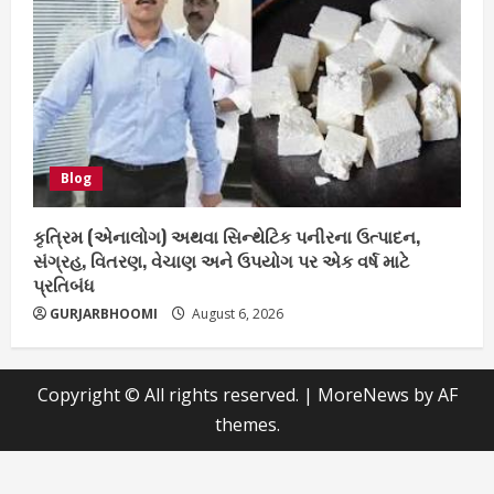
Blog
કૃત્રિમ (એનાલોગ) અથવા સિન્થેટિક પનીરના ઉત્પાદન,
સંગ્રહ, વિતરણ, વેચાણ અને ઉપયોગ પર એક વર્ષ માટે
પ્રતિબંધ
GURJARBHOOMI
August 6, 2026
Copyright © All rights reserved.
|
MoreNews
by AF
themes.