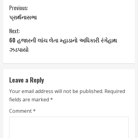
C
Previous:
પ્રાર્થનાસભા
o
Next:
n
60 હજારની લાંચ લેતા મ્હાડાનો અધિકારી રંગેહાથ
t
ઝડપાયો
i
n
Leave a Reply
u
Your email address will not be published.
Required
e
fields are marked
*
R
Comment
*
e