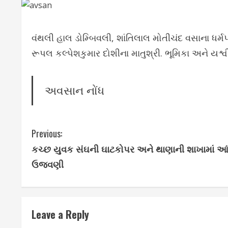
વંથલી હાલ ડોમ્બિવલી, શાંતિલાલ મોતીચંદ વસાના ધર્મ
રૂપલ કલ્પેશકુમાર દોશીના માતુશ્રી. ભૂમિકા અને યશ્વ
અવસાન નોંધ
C
Previous:
કચ્છ યુવક સંઘની ઘાટકોપર અને થાણાની શાખામાં આં
o
ઉજવણી
n
t
Leave a Reply
i