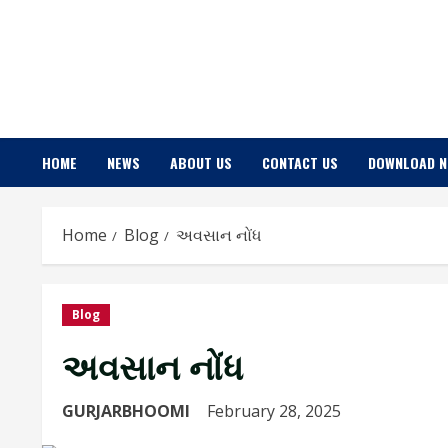
Skip
to
content
HOME
NEWS
ABOUT US
CONTACT US
DOWNLOAD 
Home
Blog
અવસાન નોંધ
Blog
અવસાન નોંધ
GURJARBHOOMI
February 28, 2025