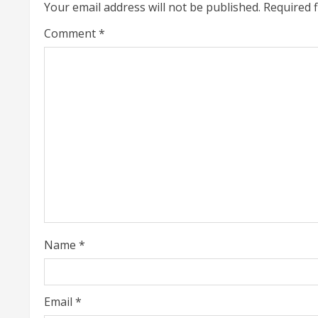
Your email address will not be published.
Required 
n
Comment
*
u
e
R
e
a
d
i
Name
*
n
g
Email
*