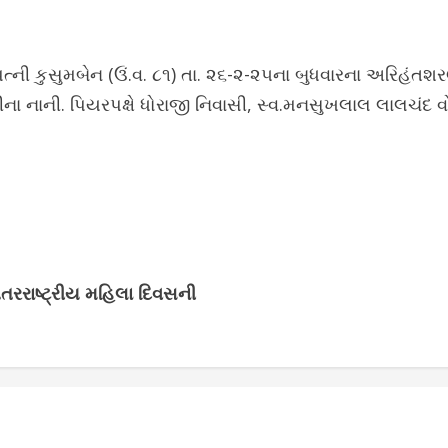
પત્ની કુસુમબેન (ઉં.વ. ૮૧) તા. ૨૬-૨-૨૫ના બુધવારના અરિહંતશ
ીના નાની. પિયરપક્ષે ધોરાજી નિવાસી, સ્વ.મનસુખલાલ લાલચંદ વો
તરરાષ્ટ્રીય મહિલા દિવસની