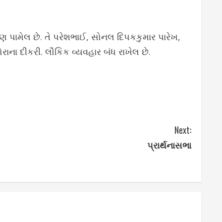
રણ પામેલ છે. તે પરેશભાઈ, સોનલ દિપકકુમાર પારેખ,
રાના દીકરી. લૌકિક વ્યવહાર બંધ રાખેલ છે.
Next:
પ્રાર્થનાસભા