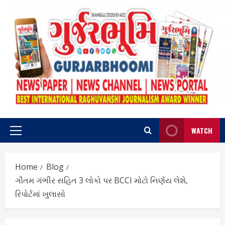
Skip
to
content
WATCH
Primary
Menu
Home
Blog
ગૌતમ ગંભીર સહિત 3 લોકો પર BCCI મોટો નિર્ણય લેશે,
રિપોર્ટમાં ખુલાસો