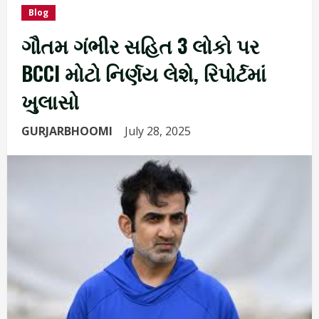
Blog
ગૌતમ ગંભીર સહિત 3 લોકો પર
BCCI મોટો નિર્ણય લેશે, રિપોર્ટમાં
ખુલાસો
GURJARBHOOMI
July 28, 2025