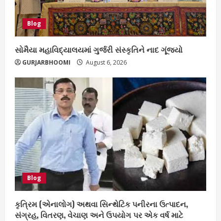
Blog
સોમૈયા મહાવિદ્યાલયમાં ગુર્જરી સંસ્કૃતિને નાદ ગૂંજ્યો
GURJARBHOOMI
August 6, 2026
Blog
કૃત્રિમ (એનાલોગ) અથવા સિન્થેટિક પનીરના ઉત્પાદન,
સંગ્રહ, વિતરણ, વેચાણ અને ઉપયોગ પર એક વર્ષ માટે