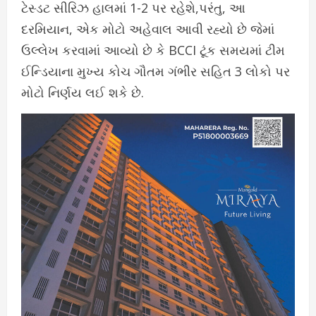
ટેસ્ડટ સીરિઝ હાલમાં 1-2 પર રહેશે,પરંતુ, આ
દરમિયાન, એક મોટો અહેવાલ આવી રહ્યો છે જેમાં
ઉલ્લેખ કરવામાં આવ્યો છે કે BCCI ટૂંક સમયમાં ટીમ
ઈન્ડિયાના મુખ્ય કોચ ગૌતમ ગંભીર સહિત 3 લોકો પર
મોટો નિર્ણય લઈ શકે છે.