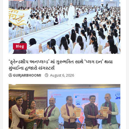
Blog
‘ફ્રેન્ડશીપ અનપ્લગ્ડ’ માં ગુરુભક્તિ સાથે ‘પ્લગ ઇન’ થયા
મુંબઈના હજારો યંગસ્ટર્સ
GURJARBHOOMI
August 6, 2026