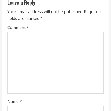
u
Leave a Reply
e
Your email address will not be published.
Required
fields are marked
*
R
Comment
*
e
a
d
i
n
g
Name
*