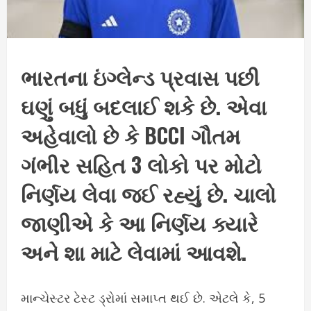
ભારતના ઇંગ્લેન્ડ પ્રવાસ પછી
ઘણું બધું બદલાઈ શકે છે. એવા
અહેવાલો છે કે BCCI ગૌતમ
ગંભીર સહિત 3 લોકો પર મોટો
નિર્ણય લેવા જઈ રહ્યું છે. ચાલો
જાણીએ કે આ નિર્ણય ક્યારે
અને શા માટે લેવામાં આવશે.
માન્ચેસ્ટર ટેસ્ટ ડ્રોમાં સમાપ્ત થઈ છે. એટલે કે, 5