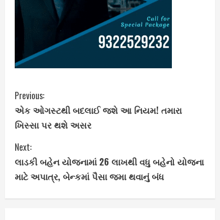
C
Previous:
એક ઓગસ્ટથી બદલાઈ જશે આ નિયમ! તમારા
o
ખિસ્સા પર થશે અસર
n
Next:
t
લાડકી બહેન યોજનામાં 26 લાખથી વધુ બહેનો યોજના
i
માટે અપાત્ર, બેન્કમાં પૈસા જમા થવાનું બંધ
n