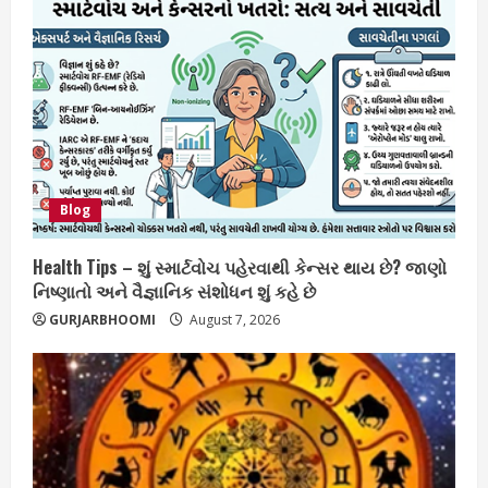
Blog
Health Tips – શું સ્માર્ટવોચ પહેરવાથી કેન્સર થાય છે? જાણો
નિષ્ણાતો અને વૈજ્ઞાનિક સંશોધન શું કહે છે
GURJARBHOOMI
August 7, 2026