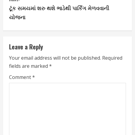
t
ટૂંક સમયમાં શરુ થશે ભાડેથી પાર્કિંગ મેળવવાની
i
યોજના
n
u
Leave a Reply
e
Your email address will not be published.
Required
fields are marked
*
R
Comment
*
e
a
d
i
n