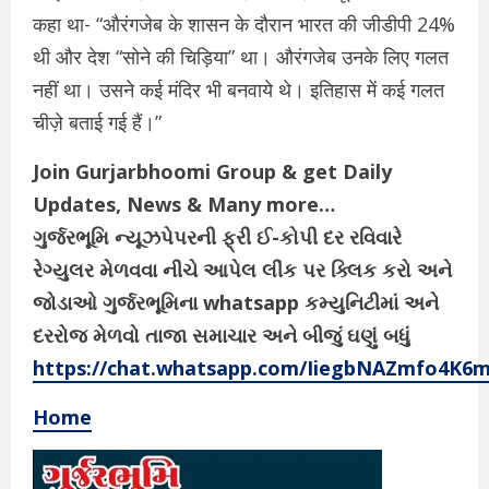
कहा था- “औरंगजेब के शासन के दौरान भारत की जीडीपी 24%
थी और देश “सोने की चिड़िया” था। औरंगजेब उनके लिए गलत
नहीं था। उसने कई मंदिर भी बनवाये थे। इतिहास में कई गलत
चीज़े बताई गई हैं।”
Join Gurjarbhoomi Group & get Daily
Updates, News & Many more…
ગુર્જરભૂમિ ન્યૂઝપેપરની ફ્રી ઈ-કોપી દર રવિવારે
રેગ્યુલર મેળવવા નીચે આપેલ લીંક પર ક્લિક કરો અને
જોડાઓ ગુર્જરભૂમિના whatsapp કમ્યુનિટીમાં અને
દરરોજ મેળવો તાજા સમાચાર અને બીજું ઘણું બધું
https://chat.whatsapp.com/IiegbNAZmfo4K6
Home