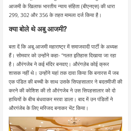
आजमी के खिलाफ भारतीय न्याय संहिता (बीएनएस) की धारा
299, 302 और 356 के तहत मामला दर्ज किया है।
क्या बोले थे अबु आजमी?
बता दें कि अबू आजमी महाराष्‍ट्र में समाजवादी पार्टी के अध्‍यक्ष
हैं। सोमवार को उन्‍होंने कहा- “गलत इतिहास दिखाया जा रहा
है। औरंगजेब ने कई मंदिर बनवाए। औरंगज़ेब कोई क्रूर
शासक नहीं थे। उन्‍होंने यहां तक दावा क‍िया क‍ि बनारस में जब
एक पंडित की बच्‍ची के साथ उसके सिपहसालार ने बदतमीजी की
करने की कोश‍िश की तो औरंगजेब ने उस सिपहसालार को दो
हाथ‍ियों के बीच बंधवाकर मरवा डाला। बाद में उन पंड‍ितों ने
औरगंजेब के ल‍िए मस्‍ज‍िद बनाकर भेंट क‍िया।