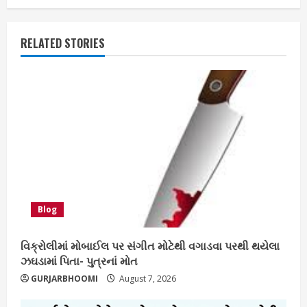
RELATED STORIES
Blog
વિક્રોલીમાં મોબાઈલ પર સંગીત મોટેથી વગાડવા પરથી થયેલા
ઝઘડામાં પિતા- પુત્રનાં મોત
GURJARBHOOMI
August 7, 2026