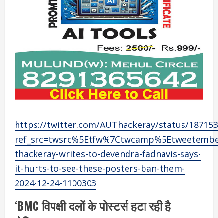
https://twitter.com/AUThackeray/status/18715
ref_src=twsrc%5Etfw%7Ctwcamp%5Etweetembe
thackeray-writes-to-devendra-fadnavis-says-
it-hurts-to-see-these-posters-ban-them-
2024-12-24-1100303
‘BMC विपक्षी दलों के पोस्टर्स हटा रही है