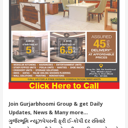
Join Gurjarbhoomi Group & get Daily
Updates, News & Many more…
ગુર્જરભૂમિ ન્યૂઝપેપરની ફ્રી ઈ-કોપી દર રવિવારે