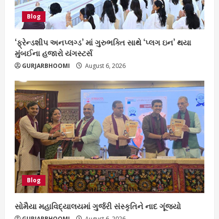
Blog
‘ફ્રેન્ડશીપ અનપ્લગ્ડ’ માં ગુરુભક્તિ સાથે ‘પ્લગ ઇન’ થયા
મુંબઈના હજારો યંગસ્ટર્સ
GURJARBHOOMI
August 6, 2026
Blog
સોમૈયા મહાવિદ્યાલયમાં ગુર્જરી સંસ્કૃતિને નાદ ગૂંજ્યો
GURJARBHOOMI
August 6, 2026