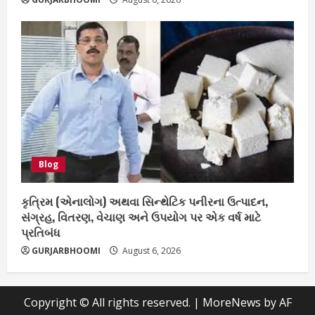
Blog
કૃત્રિમ (એનાલોગ) અથવા સિન્થેટિક પનીરના ઉત્પાદન,
સંગ્રહ, વિતરણ, વેચાણ અને ઉપયોગ પર એક વર્ષ માટે
પ્રતિબંધ
GURJARBHOOMI
August 6, 2026
Copyright © All rights reserved.
|
MoreNews
by AF