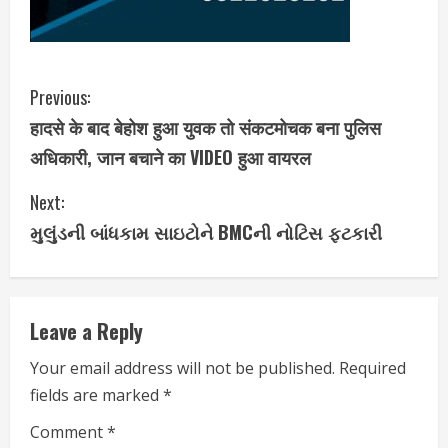
C
Previous:
हादसे के बाद बेहोश हुआ युवक तो संकटमोचक बना पुलिस
o
अधिकारी, जान बचाने का VIDEO हुआ वायरल
n
Next:
t
મુલુંડની બાંધકામ સાઇટોને BMCની નોટિસ ફટકારી
i
n
Leave a Reply
u
Your email address will not be published.
Required
e
fields are marked
*
R
Comment
*