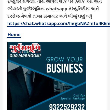
રેગ્યુલર મેળવવા નીચે આપેલ લીંક પર ક્લિક કરો અને
જોડાઓ ગુર્જરભૂમિના whatsapp કમ્યુનિટીમાં અને
દરરોજ મેળવો તાજા સમાચાર અને બીજું ઘણું બધું
https://chat.whatsapp.com/IiegbNAZmfo4K6
Home