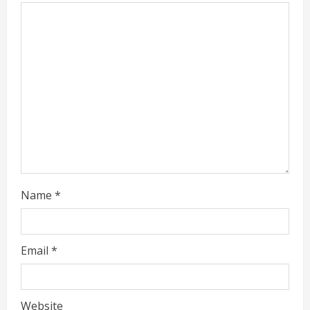
e
a
d
i
n
g
Name
*
Email
*
Website