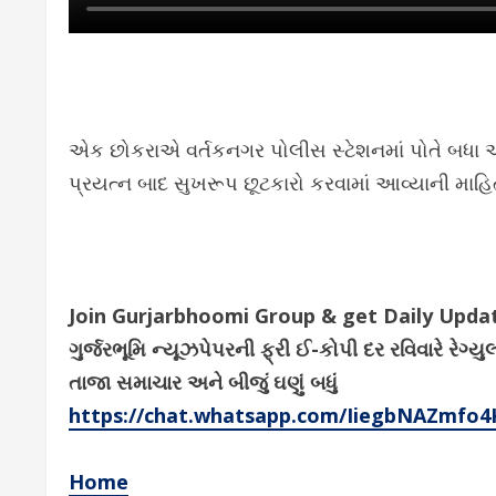
એક છોકરાએ વર્તકનગર પોલીસ સ્ટેશનમાં પોતે બધા
પ્રયત્ન બાદ સુખરૂપ છૂટકારો કરવામાં આવ્યાની માહ
Join Gurjarbhoomi Group & get Daily Upd
ગુર્જરભૂમિ ન્યૂઝપેપરની ફ્રી ઈ-કોપી દર રવિવારે ર
તાજા સમાચાર અને બીજું ઘણું બધું
https://chat.whatsapp.com/IiegbNAZmfo
Home