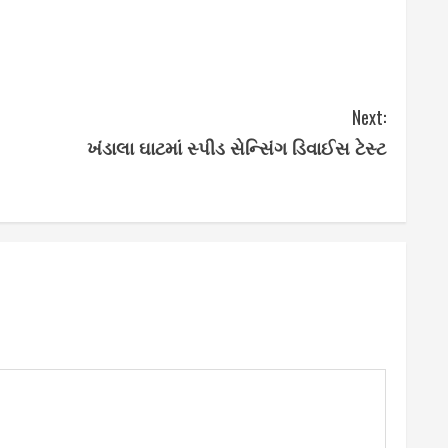
Next:
ખંડાલા ઘાટમાં સ્પીડ સેન્સિંગ ડિવાઈસ ટેસ્ટ