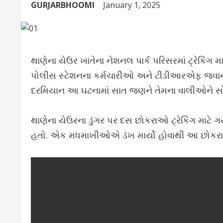
GURJARBHOOMI
January 1, 2025
થાણેના યેઉર ખાતેના નેશનલ પાર્ક પરિસરમાં ટ્રેક
પોલીસ સ્ટેશનના કર્મચારીઓ અને ટીડીઆરએફ જવાન તથ
દરમિયાન આ ઘટનામાં સાત જણને તેમના વાલીઓને સોંપ
થાણેના યેઉરના ડુંગર પર દસ છોકરાઓ ટ્રેકિંગ માટે
હતો. એક મધમાખીઓએ ડંખ માર્યો હોવાથી આ છોકરા