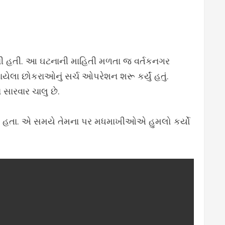
બની હતી. આ ઘટનાની માહિતી મળતા જ વર્તકનગર
ા છોકરાઓનું સર્ચ ઓપરેશન શરૂ કર્યું હતું.
સારવાર ચાલુ છે.
લ્યા હતા. એ સમયે તેમના પર મધમાખીઓએ હુમલો કર્યો