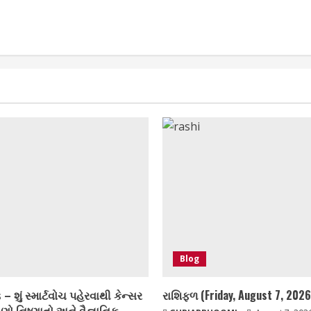
Blog
 – શું સ્માર્ટવોચ પહેરવાથી કેન્સર
રાશિફળ (Friday, August 7, 2026
ણો નિષ્ણાતો અને વૈજ્ઞાનિક