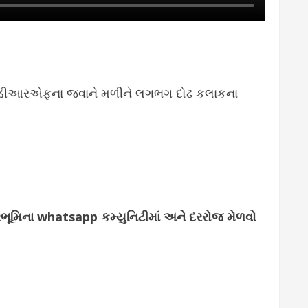
 ટીડીઆરએફના જવાને મળીને લગભગ દોઢ કલાકના
્જરભૂમિના whatsapp કમ્યુનિટીમાં અને દરરોજ મેળવો