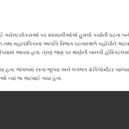
િંગ માટે ગયેલા છોકરાઓ પર મધમાખીઓએ હુમલો કર્યાની ઘટના 
ા મહાપાલિકાના આપત્તિ વિભાગ ઘટનાસ્થળે પહોંચીને અટવાયેલ
વામાં આવ્યા હતા. ત્રણ જણ પર થાણેની ખાનગી હોસ્પિટલમાં 
 ગયા હતા. જંગલમાં રસ્તા ભૂલ્યા અને લગભગ 4 કિલોમીટર ચા
ઓ ત્યાં જ અટવાઈ ગયા હતા.