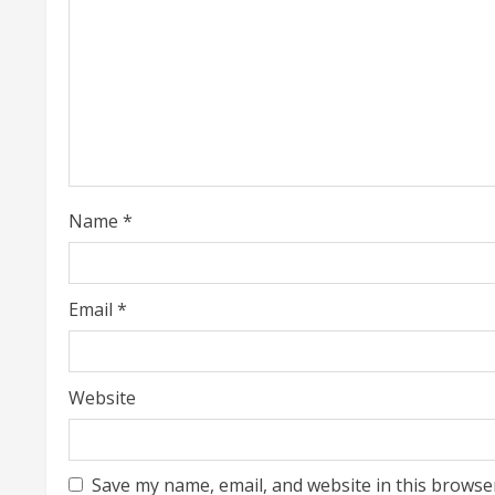
R
e
a
d
i
Name
*
n
g
Email
*
Website
Save my name, email, and website in this browse