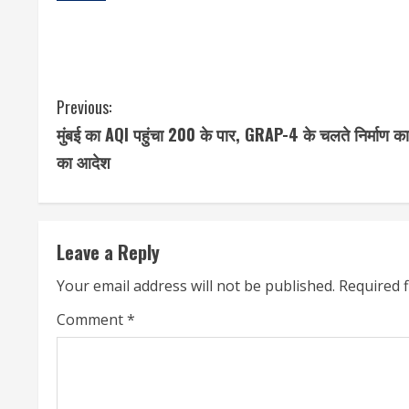
C
Previous:
मुंबई का AQI पहुंचा 200 के पार, GRAP-4 के चलते निर्माण का
o
का आदेश
n
t
Leave a Reply
i
Your email address will not be published.
Required 
n
Comment
*
u
e