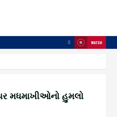
WATCH
ાઓ પર મધમાખીઓનો હુમલો