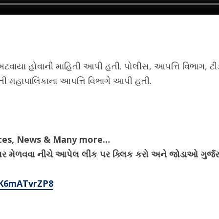
 અટવાયા હોવાની માહિતી આપી હતી. પોલીસ, આપત્તિ વિભાગ,
િતી મહાપાલિકાના આપત્તિ વિભાગે આપી હતી.
ates, News & Many more…
ેગ્યુલર મેળવવા નીચે આપેલ લીંક પર ક્લિક કરો અને જોડાઓ ગુર
4K6mATvrZP8