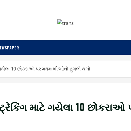
NEWSPAPER
ટે ગયેલા 10 છોકરાઓ પર મધમાખીઓનો હુમલો થયો
 ટ્રેકિંગ માટે ગયેલા 10 છોકર