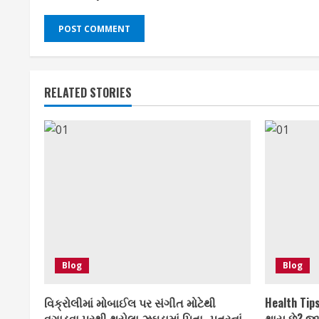
RELATED STORIES
Blog
Blog
વિક્રોલીમાં મોબાઈલ પર સંગીત મોટેથી
Health Tips
વગાડવા પરથી થયેલા ઝઘડામાં પિતા- પુત્રનાં
થાય છે? જા