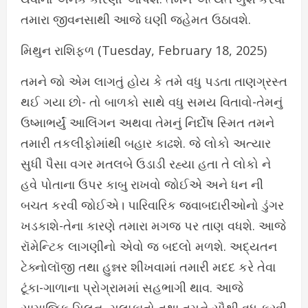
તમારા જીવનસાથી આજે ઘણી જહેમત ઉઠાવશે.
મિથુન રાશિફળ (Tuesday, February 18, 2025)
તમને જો એમ લાગતું હોય કે તમે વધુ પડતા તાણગ્રસ્ત
થઈ ગયા છો- તો બાળકો સાથે વધુ સમય વિતાવો-તેમનું
ઉષ્માભર્યું આલિંગન અથવા તેમનું નિર્દોષ સ્મિત તમને
તમારી તકલીફોમાંથી બહાર કાઢશે. જે લોકો અત્યાર
સુધી પૈસા વગર મતલબે ઉડાડી રહ્યા હતા તે લોકો ને
હવે પોતાના ઉપર કાબુ રાખવો જોઈએ અને ધન ની
બચત કરવી જોઈએ। પારિવારિક જવાબદારીઓનો ડુંગર
ખડકાશે-તેના કારણે તમારા મગજ પર તાણ વધશે. આજે
રૉમેન્ટિક લાગણીનો એવો જ બદલો મળશે. અદ્યતન
ટેક્નોલૉજી તથા હુન્નર શીખવામાં તમારી મદદ કરે તેવા
ટૂંકા-ગાળાના પ્રોગ્રામમાં સહભાગી થાવ. આજે