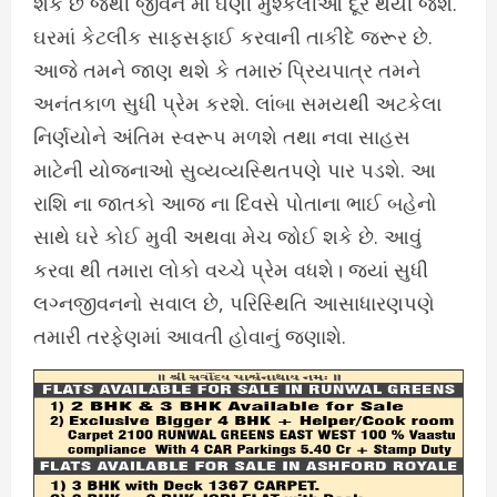
શકે છે જેથી જીવન માં ઘણી મુશ્કેલીઓ દૂર થયી જશે.
ઘરમાં કેટલીક સાફસફાઈ કરવાની તાકીદે જરૂર છે.
આજે તમને જાણ થશે કે તમારું પ્રિયપાત્ર તમને
અનંતકાળ સુધી પ્રેમ કરશે. લાંબા સમયથી અટકેલા
નિર્ણયોને અંતિમ સ્વરૂપ મળશે તથા નવા સાહસ
માટેની યોજનાઓ સુવ્યવ્યસ્થિતપણે પાર પડશે. આ
રાશિ ના જાતકો આજ ના દિવસે પોતાના ભાઈ બહેનો
સાથે ઘરે કોઈ મુવી અથવા મેચ જોઈ શકે છે. આવું
કરવા થી તમારા લોકો વચ્ચે પ્રેમ વધશે। જ્યાં સુધી
લગ્નજીવનનો સવાલ છે, પરિસ્થિતિ આસાધારણપણે
તમારી તરફેણમાં આવતી હોવાનું જણાશે.