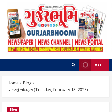
Skip
to
content
WATCH
Primary
Menu
Home
Blog
આજનું રાશિફળ (Tuesday, February 18, 2025)
Blog