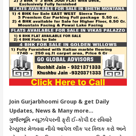
Join Gurjarbhoomi Group & get Daily
Updates, News & Many more…
ગુર્જરભૂમિ ન્યૂઝપેપરની ફ્રી ઈ-કોપી દર રવિવારે
રેગ્યુલર મેળવવા નીચે આપેલ લીંક પર ક્લિક કરો અને