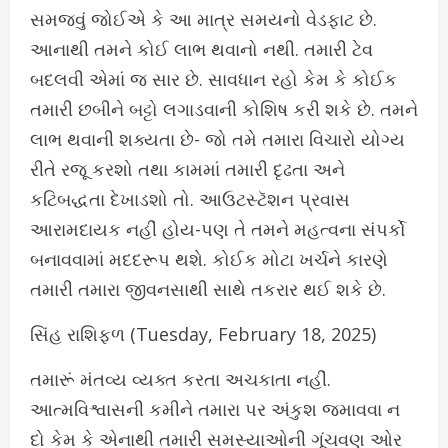
સમજવું જોઈએ કે આ માત્ર સમયનો વેડફાટ છે.
આનાથી તમને કોઈ લાભ થવાનો નથી. તમારી ટેવ
બદલવી એમાં જ સાર છે. સાવધાન રહો કેમ કે કોઈક
તમારી છબીને બટ્ટો લગાડવાની કોશિષ કરી શકે છે. તમને
લાભ થવાની શક્યતા છે- જો તમે તમારા વિચારો યોગ્ય
રીતે રજૂ કરશો તથા કામમાં તમારી દૃઢતા અને
કટિબદ્ધતા દેખાડશો તો. આઉટસ્ટૅશન પ્રવાસ
આરામદાયક નહીં હોય-પણ તે તમને મહત્વના સંપર્કો
બનાવવામાં મદદરૂપ થશે. કોઈક મોટા ખર્ચને કારણે
તમારી તમારા જીવનસાથી સાથે તકરાર થઈ શકે છે.
સિંહ રાશિફળ (Tuesday, February 18, 2025)
તમારૂં મંતવ્ય વ્યક્ત કરતા અચકાતા નહીં.
આત્મવિશ્વાસની કમીને તમારા પર અંકુશ જમાવવા ન
દો કેમ કે એનાથી તમારી સમસ્યાઓની ગૂંચવણ ઓર