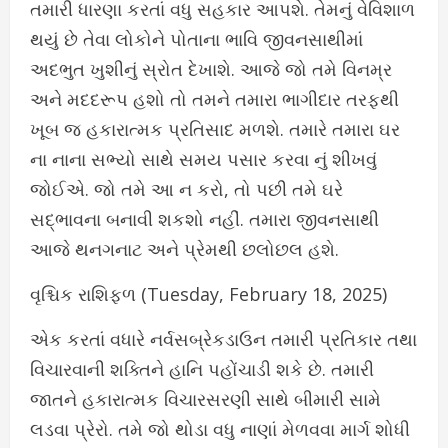
તમારી ધારણા કરતાં વધુ સહકાર આપશે. તેમનું વેવિશાળ
થયું છે તેવા લોકોને પોતાના ભાવિ જીવનસાથીમાં
અદભુત ખુશીનું સ્રોત દેખાશે. આજે જો તમે વિનમ્ર
અને મદદરૂપ હશો તો તમને તમારા ભાગીદાર તરફથી
ખૂબ જ હકારાત્મક પ્રતિસાદ મળશે. તમારે તમારા ઘર
ના નાના સભ્યો સાથે સમય પસાર કરવા નું શીખવું
જોઈએ. જો તમે આ ન કરો, તો પછી તમે ઘરે
સદ્ભાવના બનાવી શકશો નહીં. તમારા જીવનસાથી
આજે થનગનાટ અને પ્રેમથી છલોછલ હશે.
વૃશ્ચિક રાશિફળ (Tuesday, February 18, 2025)
એક કરતાં વધારે નર્વસબ્રેકડાઉન તમારી પ્રતિકાર તથા
વિચારવાની શક્તિને હાનિ પહોંચાડી શકે છે. તમારી
જાતને હકારાત્મક વિચારસરણી સાથે બીમારી સામે
લડવા પ્રેરો. તમે જો થોડા વધુ નાણાં મેળવવા માર્ગ શોધી