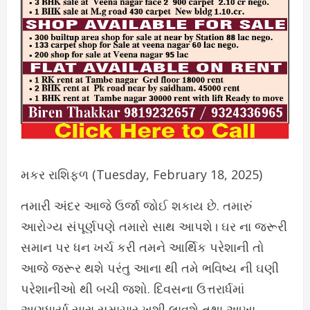
મકર રાશિફળ (Tuesday, February 18, 2025)
તમારી અંદર આજે ઉર્જા જોઈ શકાય છે. તમારું
આરોગ્ય સંપૂર્ણપણે તમારો સાથ આપશે। ઘર ના જરૂરી
સમાન પર ધન ખર્ચ કરી તમને આર્થિક પરેશાની તો
આજે જરૂર થશે પરંતુ આના થી તમે ભવિષ્ય ની ઘણી
પરેશાનીઓ થી બચી જશો. દિવસના ઉત્તરાર્ધમાં
અણધાર્યા સારા સમાચાર ખુશી લાવશે તથા આખા