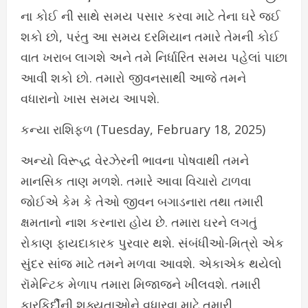
ના કોઈ ની સાથે સમય પસાર કરવા માટે તેના ઘરે જઈ
શકો છો, પરંતુ આ સમય દરમિયાન તમારે તેમની કોઈ
વાત ખરાબ લાગશે અને તમે નિર્ધારિત સમય પહેલાં પાછા
આવી શકો છો. તમારો જીવનસાથી આજે તમને
વધારાનો ખાસ સમય આપશે.
કન્યા રાશિફળ (Tuesday, February 18, 2025)
અન્યો વિરૂદ્ધ વેરઝેરની ભાવના પોષવાથી તમને
માનસિક તાણ મળશે. તમારે આવા વિચારો ટાળવા
જોઈએ કેમ કે તેઓ જીવન બગાડનારા તથા તમારી
ક્ષમતાનો નાશ કરનારા હોય છે. તમારા ઘરને લગતું
રોકાણ ફાયદાકારક પુરવાર થશે. સંબંધીઓ-મિત્રો એક
સુંદર સાંજ માટે તમને મળવા આવશે. એકાએક થયેલો
રૉમેન્ટિક મેળાપ તમારા મિજાજને ખીલવશે. તમારી
કારકિર્દીની શક્યતાઓને વધારવા માટે તમારી