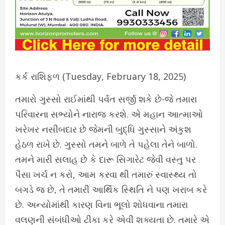
કર્ક રાશિફળ (Tuesday, February 18, 2025)
તમારો ગુસ્સો રાઈમાંથી પર્વત સર્જી શકે છે-જે તમારા
પરિવારના સભ્યોને નારાજ કરશે. એ મહાન આત્માઓ
ખરેખર નસીબદાર છે જેમની બુદ્ધિ ગુસ્સાને અંકુશ
હેઠળ રાખે છે. ગુસ્સો તમને બાળે તે પહેલા તેને બાળો.
તમને મારી સલાહ છે કે દારૂ સિગારેટ જેવી વસ્તુ પર
પૈસા ખર્ચ ન કરો, આમ કરવા થી તમારું સ્વાસ્થ્ય તો
બગડે જ છે, તે તમારી આર્થિક સ્થિતિ ને પણ ખરાબ કરે
છે. અન્યોમાંથી કારણ વિના ભૂલો શોધવાના તમારા
વલણની સંબંધીઓ ટીકા કરે એવી શક્યતા છે. તમારે એ