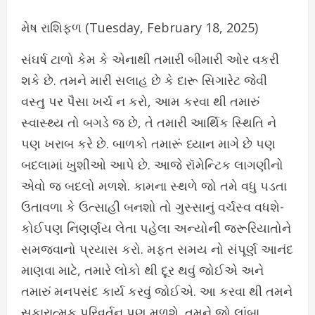
મેષ રાશિફળ (Tuesday, February 18, 2025)
સંઘર્ષ ટાળો કેમ કે એનાથી તમારી બીમારી ઓર વકરી
શકે છે. તમને મારી સલાહ છે કે દારૂ સિગારેટ જેવી
વસ્તુ પર પૈસા ખર્ચ ન કરો, આમ કરવા થી તમારું
સ્વાસ્થ્ય તો બગડે જ છે, તે તમારી આર્થિક સ્થિતિ ને
પણ ખરાબ કરે છે. બાળકો તમારૂં ધ્યાન માગે છે પણ
બદલામાં ખુશીઓ આપે છે. આજે રૉમેન્ટિક લાગણીનો
એવો જ બદલો મળશે. કામના સ્થળે જો તમે વધુ પડતા
ઉતાવળા કે ઉત્સાહી બનશો તો ગુસ્સાનું વર્ચસ્વ વધશે-
કોઈપણ નિણર્ણય લેતા પહેલા અન્યોની જરૂરિયાતોને
સમજવાનો પ્રયાસ કરો. મફત સમય નો સંપૂર્ણ આનંદ
માણવા માટે, તમારે લોકો થી દૂર થવું જોઈએ અને
તમારું મનપસંદ કાર્ય કરવું જોઈએ. આ કરવા થી તમને
સકારાત્મક પરિવર્તન પણ મળશે. તમને જો લાંબા