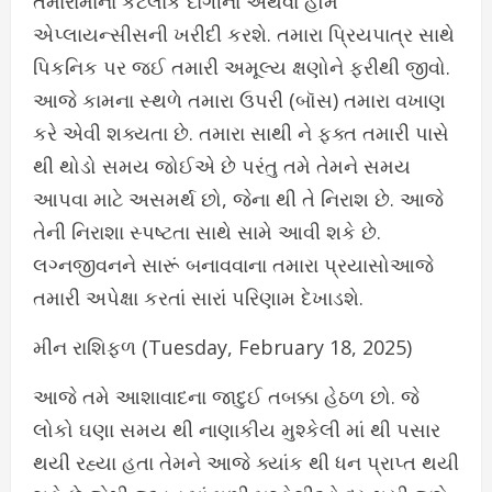
તમારામાંના કેટલાક દાગીના અથવા હૉમ
એપ્લાયન્સીસની ખરીદી કરશે. તમારા પ્રિયપાત્ર સાથે
પિકનિક પર જઈ તમારી અમૂલ્ય ક્ષણોને ફરીથી જીવો.
આજે કામના સ્થળે તમારા ઉપરી (બૉસ) તમારા વખાણ
કરે એવી શક્યતા છે. તમારા સાથી ને ફક્ત તમારી પાસે
થી થોડો સમય જોઈએ છે પરંતુ તમે તેમને સમય
આપવા માટે અસમર્થ છો, જેના થી તે નિરાશ છે. આજે
તેની નિરાશા સ્પષ્ટતા સાથે સામે આવી શકે છે.
લગ્નજીવનને સારૂં બનાવવાના તમારા પ્રયાસોઆજે
તમારી અપેક્ષા કરતાં સારાં પરિણામ દેખાડશે.
મીન રાશિફળ (Tuesday, February 18, 2025)
આજે તમે આશાવાદના જાદુઈ તબક્કા હેઠળ છો. જે
લોકો ઘણા સમય થી નાણાકીય મુશ્કેલી માં થી પસાર
થયી રહ્યા હતા તેમને આજે ક્યાંક થી ધન પ્રાપ્ત થયી