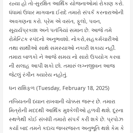
રહ્યા હો તો-સુરક્ષિત આર્થિક યોજનાઓમાં રોકાણ કરો.
ધંધામાં ઉધાર માગવાના ઈરાદે તમારો સંપર્ક કરનારાઓની
અવગણના કરો. પ્રેમ એ વસંત, ફૂલો, પવન,
સૂયર્યપ્રકાશ અને પતંગિયાં સમાન છે. આજે તમે
રોમેન્ટિક સ્પંદનો અનુભવશો. નોકરો,સહકર્મચારીઓ
તથા સાથીઓ સાથે સમસ્યાઓ નકારી શકાય નહીં.
તમારા બાળકો ને આજે સમય નો સારો ઉપયોગ કરવા
ની સલાહ આપી શકો છો. તમારું લગ્નજીવન આજ
જેટલું રંગીન ક્યારેય નહોતું.
ધન રાશિફળ (Tuesday, February 18, 2025)
તબિયતની ધ્યાન રાખવાની ચોક્કસ જરૂર છે. તમારા
મિત્રોની મદદથી આર્થિક મુશ્કેલીઓ હળવી થશે. દૂરના
સ્થળેથી કોઈ સંબંધી તમારો સંપર્ક કરી શકે છે. પ્રપોઝ
કર્યા બાદ તમને કદાચ જબરજસ્ત અનુભૂતિ થશે કેમ કે