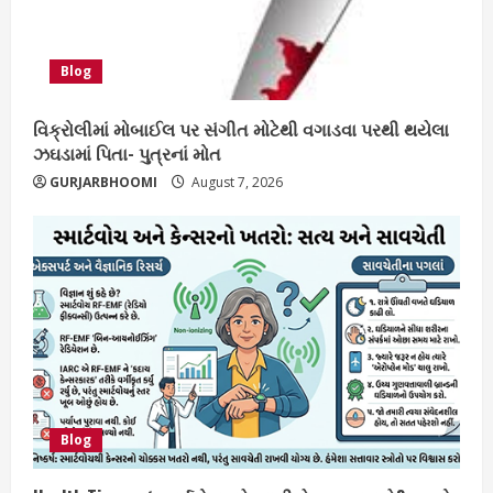
Blog
વિક્રોલીમાં મોબાઈલ પર સંગીત મોટેથી વગાડવા પરથી થયેલા
ઝઘડામાં પિતા- પુત્રનાં મોત
GURJARBHOOMI
August 7, 2026
Blog