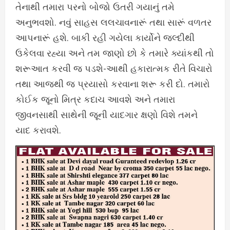
તેનાથી તમારા પરનો બોજો ઉતરી ગયાનું તમે
અનુભવશો. નવું સાહસ લલચાવનારૂં તથા સારૂં વળતર
આપનારૂં હશે. બાકી રહી ગયેલા કાર્યોને જલ્દીથી
ઉકેલવા રહ્યા અને તમ જાણો છો કે તમારે ક્યાંકથી તો
શરૂઆત કરવી જ પડશે-આથી હકારાત્મક રીતે વિચારો
તથા આજથી જ પ્રયાસો કરવાના શરૂ કરી દો. તમારો
કોઈક જૂનો મિત્ર કદાચ આવશે અને તમારા
જીવનસાથી સાથેની જૂની યાદગાર ક્ષણો વિશે તમને
યાદ કરાવશે.