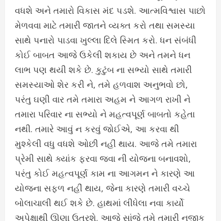
વધશે અને તમારો વિકાસ મંદ પડશે. આત્મવિશ્વાસ પાછો
મેળવવા માટે તમારી જાતને વ્યક્ત કરો તથા સમસ્યા
સાથે પનારો પાડવા ખુલ્લા દિલે સ્મિત કરો. ધન સંબંધી
કોઈ બાબત આજે ઉકેલી શકાય છે અને તમને ધન
લાભ પણ થયી શકે છે. કુટુંબ ના સભ્યો સાથે તમારી
સમસ્યાઓ શેર કરી ને, તમે હળવાશ અનુભવો છો,
પરંતુ ઘણી વાર તમે તમારા અહમ ને આગળ રાખી ને
તમારા પરિવાર ના સભ્યો ને મહત્વપૂર્ણ બાબતો કહેતા
નથી. તમારે આવું ન કરવું જોઈએ, આ કરવા થી
મુશ્કેલી વધુ વધશે ઓછી નહીં થાય. આજે તમે તમારા
પ્રેમી સાથે ક્યાંક ફરવા જવા ની યોજના બનાવશો,
પરંતુ કોઈ મહત્વપૂર્ણ કામ ના આગમન ને કારણે આ
યોજના સફળ નહીં થાય, જેના કારણે તમારી વચ્ચે
બોલાચાલી થઈ શકે છે. હાથમાં લીધેલા નવા કાર્યો
અપેક્ષાથી ઊણા ઉતરશે. આજે સાંજે તમે તમારી નજીક