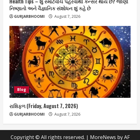
Health Tips – શું સ્માર્ટવોચ પહેરવાથી કેન્સર થાય છે? જાણો
નિષ્ણાતો અને વૈજ્ઞાનિક સંશોધન શું કહે છે
GURJARBHOOMI
August 7, 2026
Blog
રાશિફળ (Friday, August 7, 2026)
GURJARBHOOMI
August 7, 2026
Copyright © All rights reserved.
|
MoreNews
by AF