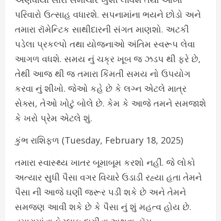
પરિવારો ઉત્સાહ વધારશે. સપનામાંના ભયને છોડો અને
તમારા રૉમેન્ટિક સાથીદારની સંગત માણશો. અટકી
પડેલા પ્રકલ્પો તથા યોજનાઓ અંતિમ સ્વરૂપ લેવા
આગળ વધશે. સમય નું ચક્ર ખૂબ જ ઝડપ થી ફરે છે,
તેથી આજ થી જ તમારા કિંમતી સમય નો ઉપયોગ
કરવા નું શીખો. જેઓ કહે છે કે લગ્ન એટલે માત્ર
સેક્સ, તેઓ ખોટું બોલે છે. કેમ કે આજે તમને સમજાશે
કે ખરો પ્રેમ એટલે શું.
કુંભ રાશિફળ (Tuesday, February 18, 2025)
તમારા સ્વાસ્થ્ય ખાતર બૂમાબૂમ કરશો નહીં. જે લોકો
અત્યાર સુધી પૈસા વગર વિચારે ઉડાડી રહ્યા હતા તેમને
પૈસા ની આજે ઘણી જરૂર પડી શકે છે અને તેમને
સમજણ આવી શકે છે કે પૈસા નું શું મહત્વ હોય છે.