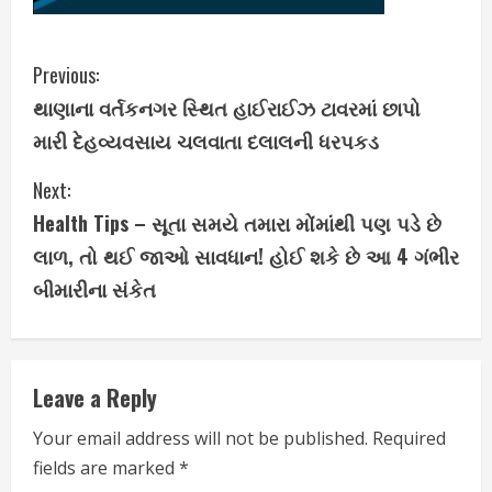
C
Previous:
થાણાના વર્તકનગર સ્થિત હાઈરાઈઝ ટાવરમાં છાપો
o
મારી દેહવ્યવસાય ચલવાતા દલાલની ધરપકડ
n
Next:
t
Health Tips – સૂતા સમયે તમારા મોંમાંથી પણ પડે છે
i
લાળ, તો થઈ જાઓ સાવધાન! હોઈ શકે છે આ 4 ગંભીર
બીમારીના સંકેત
n
u
e
Leave a Reply
R
Your email address will not be published.
Required
fields are marked
*