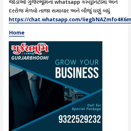
જોડાઓ ગુર્જરભૂમિના whatsapp કમ્યુનિટીમાં અને
દરરોજ મેળવો તાજા સમાચાર અને બીજું ઘણું બધું
https://chat.whatsapp.com/IiegbNAZmfo4K6
Home