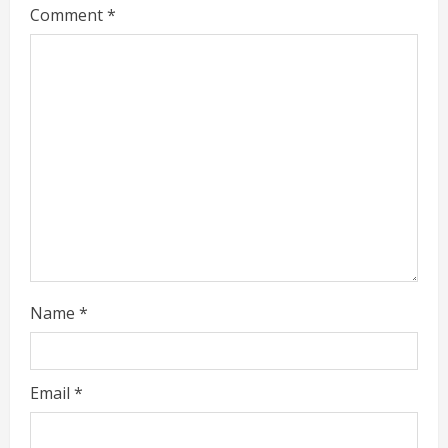
e
Comment
*
a
d
i
n
g
Name
*
Email
*