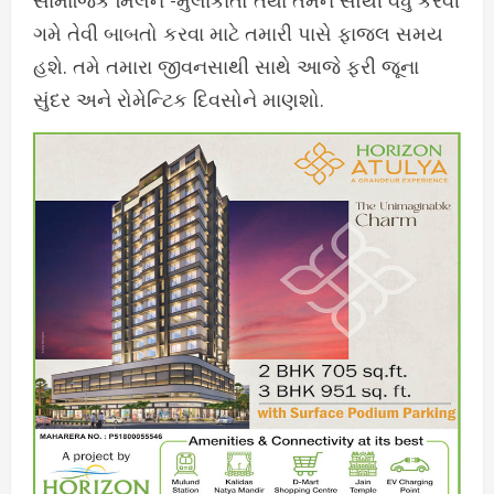
સામાજિક મિલન -મુલાકાતો તથા તમને સૌથી વધુ કરવી
ગમે તેવી બાબતો કરવા માટે તમારી પાસે ફાજલ સમય
હશે. તમે તમારા જીવનસાથી સાથે આજે ફરી જૂના
સુંદર અને રોમેન્ટિક દિવસોને માણશો.