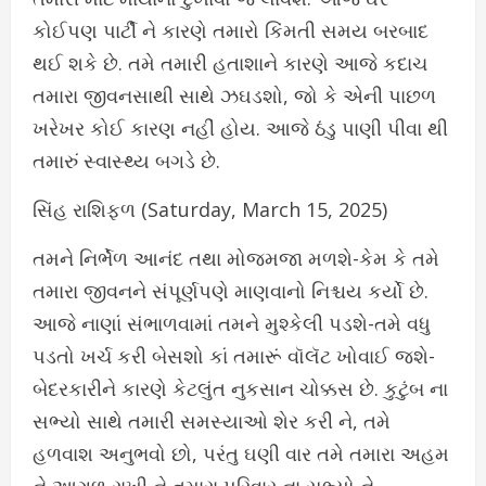
કોઈપણ પાર્ટી ને કારણે તમારો કિંમતી સમય બરબાદ
થઈ શકે છે. તમે તમારી હતાશાને કારણે આજે કદાચ
તમારા જીવનસાથી સાથે ઝઘડશો, જો કે એની પાછળ
ખરેખર કોઈ કારણ નહીં હોય. આજે ઠંડુ પાણી પીવા થી
તમારું સ્વાસ્થ્ય બગડે છે.
સિંહ રાશિફળ (Saturday, March 15, 2025)
તમને નિર્ભેળ આનંદ તથા મોજમજા મળશે-કેમ કે તમે
તમારા જીવનને સંપૂર્ણપણે માણવાનો નિશ્ચય કર્યો છે.
આજે નાણાં સંભાળવામાં તમને મુશ્કેલી પડશે-તમે વધુ
પડતો ખર્ચ કરી બેસશો કાં તમારૂં વૉલૅટ ખોવાઈ જશે-
બેદરકારીને કારણે કેટલુંત નુકસાન ચોક્કસ છે. કુટુંબ ના
સભ્યો સાથે તમારી સમસ્યાઓ શેર કરી ને, તમે
હળવાશ અનુભવો છો, પરંતુ ઘણી વાર તમે તમારા અહમ
ને આગળ રાખી ને તમારા પરિવાર ના સભ્યો ને