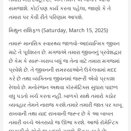
સમજાશે. કોઈપણ કાર્ય કરતા પહેલા, જાણો કે તે
તમારા પર કેવી રીતે પરિણામ આપશે.
મિથુન રાશિફળ (Saturday, March 15, 2025)
તમારૂં માનસિક સ્વાસ્થ્ય જાળવો-આધ્યાત્મિક જીવન
માટે તે પૂર્વશરત છે. મગજએ તમારા જીવનનું પ્રવેશદ્વાર
છે કેમ કે સારૂં-ખરાબ બધું જ તેના વાટે તમારા મગજમાં
પ્રવેશે છે. તે જીવનની સમસ્યાઓને ઉકેલવામાં મદદ
કરે છે તથા વ્યક્તિના જીવનમાં જરૂરી એવો પ્રકાશ
રેલાવે છે. મનોરંજન અથવા કૉસ્મૅટિક્સ સુધારા પાછળ
વધુ પડતો ખર્ચ કરતા નહીં. બાળકો સાથે તમારો કઠોર
વ્યવહાર તેમને નારાજ કરશે.તમારે તમારી જાત પર કાબૂ
રાખવાની તથા યાદ રાખવાની જરૂર છે કે આ બાબત
તમારી વચ્ચે અંતરાયો જ ઊભા કરશે. આજે રૉમેન્ટિક