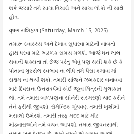
શકે જ્યારે તમે સાચા વિચારો અને સાચા લોકો ની સાથે
હોવ.
વૃષભ રાશિફળ (Saturday, March 15, 2025)
તમારૂં સ્વાસ્થ્ય અને દેખાવ સુધારવા માટેની બાબતો
હાથ ધરવા માટે અઢળક સમય મળશે. આજે ધન લાભ
થવાની શક્યતા તો છેજ પરંતુ એવું પણ થયી શકે છે કે
પોતાના ગુસ્સેલ સ્વભાવ ના લીધે તમે પૈસા કમાવા માં
સક્ષમ ના થયી શકો. તમારી સાંજને ઝમકદાર બનાવવા
માટે દિવસના ઉત્તરાધર્ધમાં કોઈ જૂના મિત્રની મુલાકાત
લો. તમે તમારા બાળપણના સોનેરી સંસ્મરણો યાદ કરીને
તેને ફરીથી જીવશો. રૉમેન્ટિક ગૂંચવણ તમારી ખુશીમાં
મસાલો ઉમેરશે. તમારી તરફ મદદ માટે મીટ
માંડનારાઓને તમે વચન આપશો. તમારા જીવનસાથી
તમારા ખરા દેવદૂત છે, અને તમને એ બાબત આજે