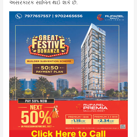
અસરકારક સાબિત થઈ શકે છે.