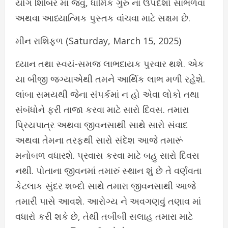
યોગ શિબિર માં જવું, ધાર્મિક ગુરુ ના ઉપદેશો સાંભળવા
અથવા આધ્યાત્મિક પુસ્તક વાંચવા માટે સક્ષમ છે.
મીન રાશિફળ (Saturday, March 15, 2025)
ધ્યાન તથા સ્વયં-સમજ લાભદાયક પુરવાર થશે. એક
યા બીજી જગ્યાએથી તમને આર્થિક લાભ મળી રહેશે.
લાંબા સમયથી જેના સંપર્કમાં ન હો એવા લોકો તથા
સંબંધોને ફરી તાજા કરવા માટે સારો દિવસ. તમારા
પ્રિયપાત્ર અથવા જીવનસાથી સાથે સારો સંવાદ
અથવા તેમના તરફથી સારો સંદેશ આજે તમારૂં
મનોબળ વધારશે. પ્રવાસ કરવા માટે બહુ સારો દિવસ
નથી. પોતાના જીવનમાં તમારું સ્થાન શું છે તે વર્ણવતા
કેટલાક સુંદર શબ્દો સાથે તમારા જીવનસાથી આજે
તમારી પાસે આવશે. આરોગ્ય ને અવગણવું તણાવ માં
વધારો કરી શકે છે, તેથી તબીબી સલાહ તમારા માટે