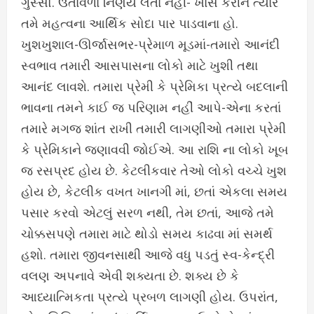
ગુસ્સો. ઉતાવળા નિર્ણય લેતા નહીં- ખાસ કરીને ત્યારે
તમે મહત્વના આર્થિક સોદા પાર પાડવાના હો.
ખુશખુશાલ-ઊર્જાસભર-પ્રેમાળ મૂડમાં-તમારો આનંદી
સ્વભાવ તમારી આસપાસના લોકો માટે ખુશી તથા
આનંદ લાવશે. તમારા પ્રેમી કે પ્રેમિકા પ્રત્યે બદલાની
ભાવના તમને કાઈ જ પરિણામ નહીં આપે-એના કરતાં
તમારે મગજ શાંત રાખી તમારી લાગણીઓ તમારા પ્રેમી
કે પ્રેમિકાને જણાવવી જોઈએ. આ રાશિ ના લોકો ખૂબ
જ રસપ્રદ હોય છે. કેટલીકવાર તેઓ લોકો વચ્ચે ખુશ
હોય છે, કેટલીક વખત ખાનગી માં, છતાં એકલા સમય
પસાર કરવો એટલું સરળ નથી, તેમ છતાં, આજે તમે
ચોક્કસપણે તમારા માટે થોડો સમય કાઢવા માં સમર્થ
હશો. તમારા જીવનસાથી આજે વધુ પડતું સ્વ-કેન્દ્રી
વલણ અપનાવે એવી શક્યતા છે. શક્ય છે કે
આધ્યાત્મિકતા પ્રત્યે પ્રબળ લાગણી હોય. ઉપરાંત,