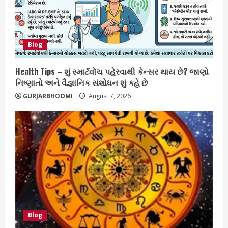
Blog
Health Tips – શું સ્માર્ટવોચ પહેરવાથી કેન્સર થાય છે? જાણો
નિષ્ણાતો અને વૈજ્ઞાનિક સંશોધન શું કહે છે
GURJARBHOOMI
August 7, 2026
Blog