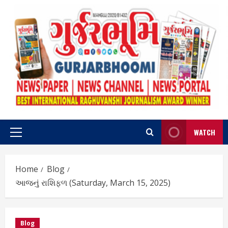
Skip
to
content
WATCH
Primary
Menu
Home
Blog
આજનું રાશિફળ (Saturday, March 15, 2025)
Blog