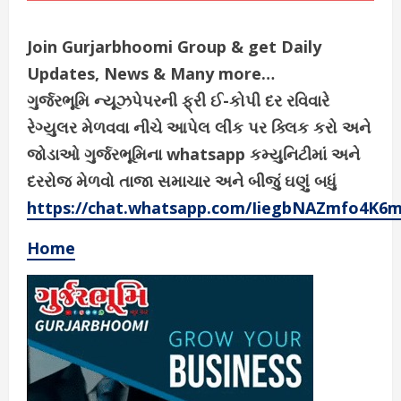
Join Gurjarbhoomi Group & get Daily
Updates, News & Many more…
ગુર્જરભૂમિ ન્યૂઝપેપરની ફ્રી ઈ-કોપી દર રવિવારે
રેગ્યુલર મેળવવા નીચે આપેલ લીંક પર ક્લિક કરો અને
જોડાઓ ગુર્જરભૂમિના whatsapp કમ્યુનિટીમાં અને
દરરોજ મેળવો તાજા સમાચાર અને બીજું ઘણું બધું
https://chat.whatsapp.com/IiegbNAZmfo4K6
Home