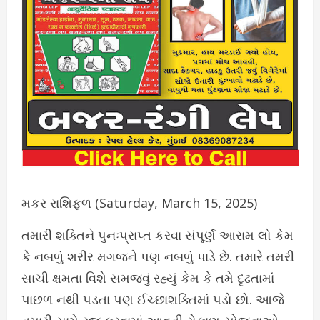
મકર રાશિફળ (Saturday, March 15, 2025)
તમારી શક્તિને પુનઃપ્રાપ્ત કરવા સંપૂર્ણ આરામ લો કેમ
કે નબળું શરીર મગજને પણ નબળું પાડે છે. તમારે તમરી
સાચી ક્ષમતા વિશે સમજવું રહ્યું કેમ કે તમે દૃઢતામાં
પાછળ નથી પડતા પણ ઈચ્છાશક્તિમાં પડો છો. આજે