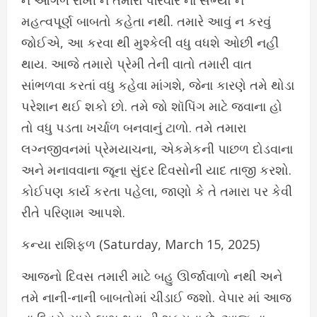
મહત્વપૂર્ણ બાબતો કહેતા નથી. તમારે આવું ન કરવું
જોઈએ, આ કરવા થી મુશ્કેલી વધુ વધશે ઓછી નહીં
થાય. આજે તમારો પ્રેમી તેની વાતો તમારી વાત
સાંભળવા કરતાં વધુ કહેવા માંગશે, જેના કારણે તમે થોડા
પરેશાન થઈ શકો છો. તમે જો શૉપિંગ માટે જવાના હો
તો વધુ પડતા ખર્ચાળ બનવાનું ટાળો. તમે તમારા
લગ્નજીવનમાં પ્રેમયાચના, એકમેકની પાછળ દોડવાના
અને મનાવવાના જૂના સુંદર દિવસોની યાદ તાજી કરશો.
કોઈપણ કાર્ય કરતા પહેલા, જાણો કે તે તમારા પર કેવી
રીતે પરિણામ આપશે.
કન્યા રાશિફળ (Saturday, March 15, 2025)
આજનો દિવસ તમારી માટે બહુ ઊર્જાવાળો નથી અને
તમે નાની-નાની બાબતોમાં ચીડાઈ જશો. વેપાર માં આજ