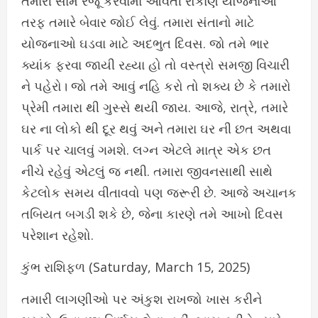
તમારી સામે રજૂ કરવામાં આવતી રોકાણ યોજનાઓ
તરફ તમારે બેવાર જોઈ લેવું. તમારા સંતાનો માટે
યોજનાઓ ઘડવા માટે અદભુત દિવસ. જો તમે ભાર
ક્યાંક ફરવા જાયી રહ્યા હો તો વસ્ત્રો સમજી વિચારી
ને પહેરો। જો તમે આવું નહિ કરો તો શક્ય છે કે તમારો
પ્રેમી તમારા થી ગુસ્સે થયી જાય. આજે, રાત્રે, તમારે
ઘર ના લોકો થી દૂર થવું અને તમારા ઘર ની છત અથવા
પાર્ક પર ચાલવું ગમશે. લગ્ન એટલે માત્ર એક છત
નીચે રહેવું એટલું જ નથી. તમારા જીવનસાથી સાથે
કેટલોક સમય વીતાવવો પણ જરૂરી છે. આજે અચાનક
તબિયત બગડી શકે છે, જેના કારણે તમે આખો દિવસ
પરેશાન રહેશો.
કુંભ રાશિફળ (Saturday, March 15, 2025)
તમારી લાગણીઓ પર અંકુશ રાખજો ખાસ કરીને