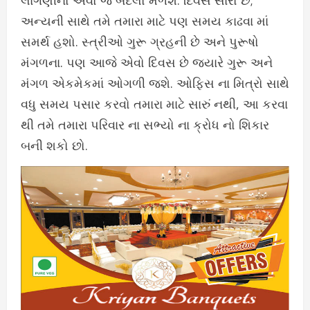
લાગણીનો એવો જ બદલો મળશે. દિવસ સારો છે;
અન્યની સાથે તમે તમારા માટે પણ સમય કાઢવા માં
સમર્થ હશો. સ્ત્રીઓ ગુરૂ ગ્રહની છે અને પુરૂષો
મંગળના. પણ આજે એવો દિવસ છે જ્યારે ગુરૂ અને
મંગળ એકમેકમાં ઓગળી જશે. ઓફિસ ના મિત્રો સાથે
વધુ સમય પસાર કરવો તમારા માટે સારું નથી, આ કરવા
થી તમે તમારા પરિવાર ના સભ્યો ના ક્રોધ નો શિકાર
બની શકો છો.