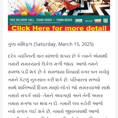
તુલા રાશિફળ (Saturday, March 15, 2025)
દરેક વ્યક્તિની વાત સાંભળો શક્ય છે કે તમને એમાંથી
તમારી સમસ્યાનો ઉકેલ મળી જાય. આજે તમને
સમજ પડી શકે છે કે સમજ્યા વિચાર્યા વગર ધન ખર્ચવું
તમને કેટલું નુકસાન કરી શકે છે. પરિવારના સભ્યો
સાથે શાંતિભર્યો દિવસ માણો-લોકો જો સમસ્યાઓ સાથે
તમારો સંપર્ક સાધે- તેમને અવગણો અને તેની અસર
તમારા મગજ પર થવા ન દો. તમારી લવ સ્ટોરી આજે
નવો વળાંક લઈ શકે છે, તમારો જીવનસાથી આજે