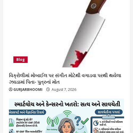
Blog
વિક્રોલીમાં મોબાઈલ પર સંગીત મોટેથી વગાડવા પરથી થયેલા
ઝઘડામાં પિતા- પુત્રનાં મોત
GURJARBHOOMI
August 7, 2026