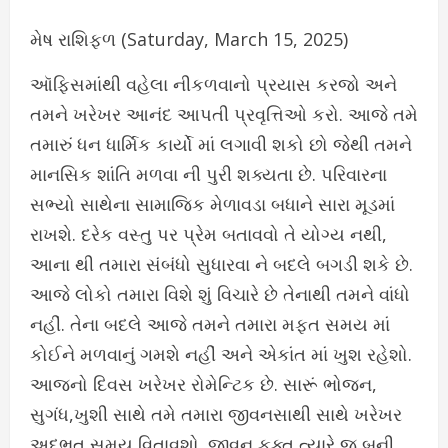
મેષ રાશિફળ (Saturday, March 15, 2025)
ઑફિસમાંથી વહેલા નીકળવાનો પ્રયાસ કરજો અને
તમને ખરેખર આનંદ આપતી પ્રવૃત્તિઓ કરો. આજે તમે
તમારું ધન ધાર્મિક કાર્યો માં લગાવી શકો છો જેથી તમને
માનસિક શાંતિ મળવા ની પુરી શક્યતા છે. પરિવારના
સભ્યો સાથેના સામાજિક મેળાવડા બધાને સારા મૂડમાં
રાખશે. દરેક વસ્તુ પર પ્રેમ બતાવવો તે યોગ્ય નથી,
આના થી તમારા સંબંધો સુધારવા ને બદલે બગડી શકે છે.
આજે લોકો તમારા વિશે શું વિચારે છે તેનાથી તમને વાંધો
નહીં. તેના બદલે આજે તમને તમારા મફત સમય માં
કોઈને મળવાનું ગમશે નહીં અને એકાંત માં ખુશ રહેશો.
આજનો દિવસ ખરેખર રોમેન્ટિક છે. સારૂં ભોજન,
સુગંધ,ખુશી સાથે તમે તમારા જીવનસાથી સાથે ખરેખર
અદભુત સમય વિતાવશો. જીવન ફક્ત ત્યારે જ બની