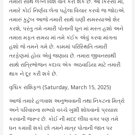
તમારી સાથે લગ્ન વિશે વાત કરી શકે છે. આ કિસ્સા માં,
તમારે કોઈ નિર્ણય લેતા પહેલા વિચાર કરવો જ જોઇએ.
તમારું કુટુંબ આજે તમારી સાથે ઘણી સમસ્યાઓ શેર
કરશે, પરંતુ તમે તમારી પોતાની ધૂન માં મસ્ત હશો અને
તમારા મફત સમય માં તમે કંઈક એવું કરવા માંગતા
હશો જે તમને ગમે છે. કામમાં પરિસ્થિતિ તમારી
તરફેણમાં હોય એવું જણાય છે. તમારા જીવનસાથી
સાથે રાત્રિભોજન કદાચ એક અઠવાડિયા માટે તમારી
થાક ને દૂર કરી શકે છે.
વૃશ્ચિક રાશિફળ (Saturday, March 15, 2025)
આજે તમારે હળવાશ અનુભવવાની તથા નિકટના મિત્રો
અને પરિવારના સભ્યો વચ્ચે ખુશી શોધવાનો પ્રયાસ
કરવાની જરૂર છે. કોઈ ની મદદ લીધા વગર પણ તમે
ધન કમાવી શકો છો તમને માત્ર પોતાની જાત પર