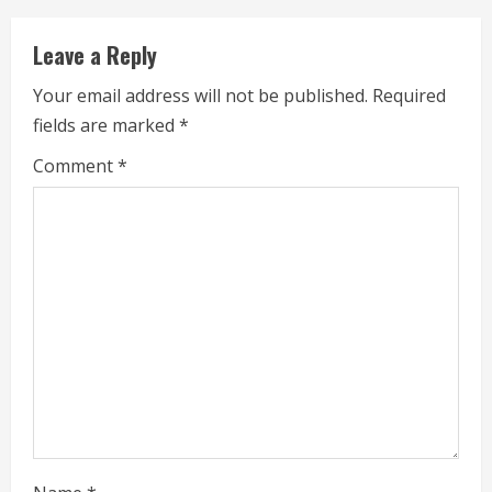
n
u
Leave a Reply
e
Your email address will not be published.
Required
fields are marked
*
R
Comment
*
e
a
d
i
n
g