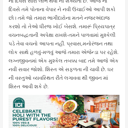
ના દિવસે સારો લાભ થવા ની શક્યતા છે. આજ ના
દિવસે તમે પોતાના વેપાર ને નવી ઉંચાઈઓ આપી શકો
છો। તમે જો તમારા ભાગીદારોના મતને નજરઅંદાજ
કરશો તો તેઓ ધીરજ ખોઈ બેસશે. તમારૂં પ્રિયપાત્ર
વચનબદ્ધતાની અપેક્ષા રાખશે-તમને પાળવામાં મુશ્કેલી
પડે તેવા વચનો આપતા નહીં. પ્રવાસ,મનોરંજન તથા
લોક સાથે હળવું-મળવું આજે તમારા એજેન્ડા પર રહેશે.
લગ્નજીવનમાં એક મુશ્કેલ તબક્કા બાદ તમે આજે એક
નવી સવાર જોશો. શિસ્ત એ સફળતા ની ચાવી છે. ઘર
ની વસ્તુઓ વ્યવસ્થિત રીતે લગાવવા થી જીવન માં
શિસ્ત આવી શકે છે.