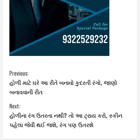
C
Previous:
હોળી માટે ઘરે આ રીતે બનાવો કુદરતી રંગો, જાણો
o
બનાવવાની રીત
n
Next:
t
હોળીના રંગ ઉતરતા નથી? તો આ ટ્રાય કરો, સ્કીન
i
પહેલા જેવી થઈ જશે, રંગ પણ ઉતરશે