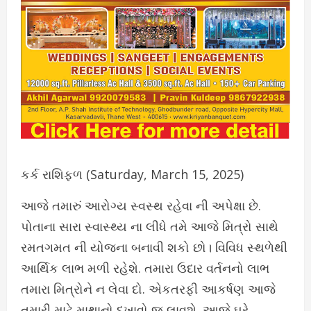
કર્ક રાશિફળ (Saturday, March 15, 2025)
આજે તમારું આરોગ્ય સ્વસ્થ રહેવા ની અપેક્ષા છે.
પોતાના સારા સ્વાસ્થ્ય ના લીધે તમે આજે મિત્રો સાથે
રમતગમત ની યોજના બનાવી શકો છો। વિવિધ સ્થળેથી
આર્થિક લાભ મળી રહેશે. તમારા ઉદાર વર્તનનો લાભ
તમારા મિત્રોને ન લેવા દો. એકતરફી આકર્ષણ આજે
તમારી માટે માથાનો દુખાવો જ લાવશે. આજે ઘરે