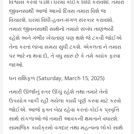
વિશ્વાસ કરવો પડશે। ઘરમાં કોઈક વિધી કરાવશો. તમારા
જીવનસાથી આજે આખો દિવસ તમારા વિશે જ
વિચારશે. ઘરમાં વિધી-હવન-મંગળ સંસ્કાર કરાવશો.
તમારા જીવનસાથી સાથેનો તમારો સંબંધ તાણભર્યો
રહેશે અને ગંભીર ખેંચતાણ પણ થશે જે ટકવી જોઈએ
તેના કરતાં લાંબા સમય સુધી ટકશે. એકલતા ને તમારા
પર ભારે ના થવા દો, તે વધુ સારું છે કે તમે ક્યાંક ફરવા
જાઓ.
ધન રાશિફળ (Saturday, March 15, 2025)
તમારી ઊર્જાનું સ્તર ઊંચું રહેશે તથા તમારે તેનો
ઉપયોગ બાકી રહી ગયેલા કાર્યો પૂર્ણ કરવા માટે કરવો
જોઈએ. આજે ફક્ત બેઠા રહેવા કરતાં-કોઈક પ્રવૃત્તિ
સાથે સંકળાઓ-જે તમારી આવકની ક્ષમતાને વધારશે.
સામાજિક કાર્યક્રમો વગદાર તથા મહત્વના લોકો સાથે