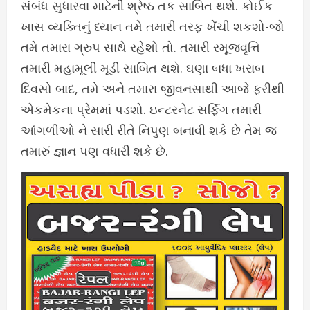
સંબંધ સુધારવા માટેની શ્રેષ્ઠ તક સાબિત થશે. કોઈક
ખાસ વ્યક્તિનું ધ્યાન તમે તમારી તરફ ખેંચી શકશો-જો
તમે તમારા ગ્રુપ સાથે રહેશો તો. તમારી રમૂજવૃત્તિ
તમારી મહામૂલી મૂડી સાબિત થશે. ઘણા બધા ખરાબ
દિવસો બાદ, તમે અને તમારા જીવનસાથી આજે ફરીથી
એકમેકના પ્રેમમાં પડશો. ઇન્ટરનેટ સર્ફિંગ તમારી
આંગળીઓ ને સારી રીતે નિપુણ બનાવી શકે છે તેમ જ
તમારું જ્ઞાન પણ વધારી શકે છે.