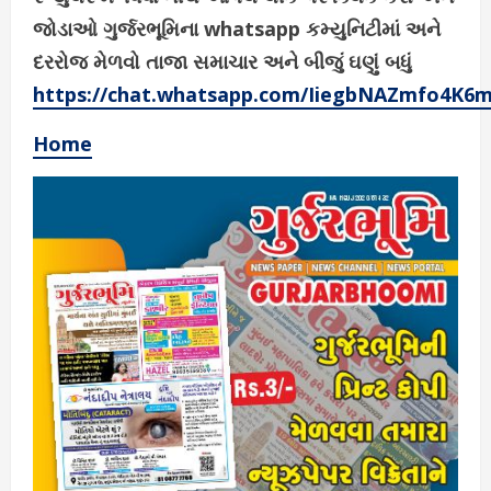
જોડાઓ ગુર્જરભૂમિના whatsapp કમ્યુનિટીમાં અને
દરરોજ મેળવો તાજા સમાચાર અને બીજું ઘણું બધું
https://chat.whatsapp.com/IiegbNAZmfo4K6
Home