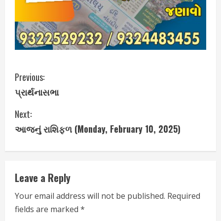
C
Previous:
પ્રાર્થનાસભા
o
Next:
n
આજનું રાશિફળ (Monday, February 10, 2025)
t
i
Leave a Reply
n
Your email address will not be published.
Required
u
fields are marked
*