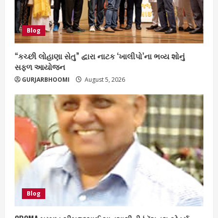
Blog
“કચ્છી લોહાણા સેતુ” દ્વારા નાટક ‘ખાલીપો’ના ભવ્ય શોનું
સફળ આયોજન
GURJARBHOOMI
August 5, 2026
Blog