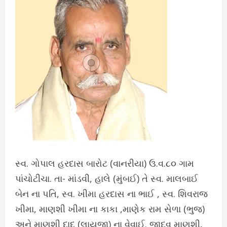
સ્વ. ગોપાલ હરદાસ બારોટ (વાનરીયા) ઉ.વ.૮૦ ગામ
પાંચોટીચા. તા- માંડવી, હાલે (મુંબઈ) તે સ્વ. માલબાઈ
બેન ના પતિ, સ્વ. ખીમા હરદાસ ના ભાઈ , સ્વ. શિવરાજ
ખીમા, માણશી ખીમા ના કાકા ,માણેક રામ સેળા (ભુજ)
અને માણશી દાદૂ (લાયજા) ના વેવાઈ. જાદવ માણશી,