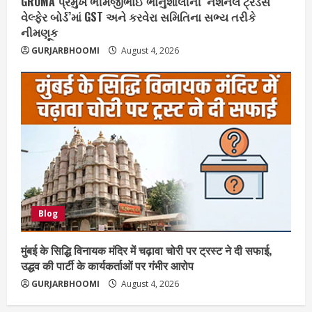
GROMA પ્રમુખ ભીમજીભાઈ ભાનુશાલીની ‘નૅશનલ ટ્રેડર્સ
વેલ્ફેર બોર્ડ’માં GST અને કરવેરા સમિતિના સભ્ય તરીકે
નીમણૂક
GURJARBHOOMI
August 4, 2026
Blog
मुंबई के सिद्धि विनायक मंदिर में चढ़ावा चोरी पर ट्रस्ट ने दी सफाई,
उद्धव की पार्टी के कार्यकर्ताओं पर गंभीर आरोप
GURJARBHOOMI
August 4, 2026