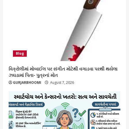
Blog
વિક્રોલીમાં મોબાઈલ પર સંગીત મોટેથી વગાડવા પરથી થયેલા
ઝઘડામાં પિતા- પુત્રનાં મોત
GURJARBHOOMI
August 7, 2026