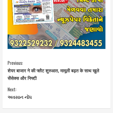
C
Previous:
शेयर बाजार ने की फ्लैट शुरुआत, मामूली बढ़त के साथ खुले
o
सेंसेक्स और निफ्टी
n
Next:
t
અવસાન નોંધ
i