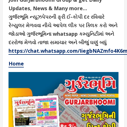
Updates, News & Many more…
ગુર્જરભૂમિ ન્યૂઝપેપરની ફ્રી ઈ-કોપી દર રવિવારે
રેગ્યુલર મેળવવા નીચે આપેલ લીંક પર ક્લિક કરો અને
જોડાઓ ગુર્જરભૂમિના whatsapp કમ્યુનિટીમાં અને
દરરોજ મેળવો તાજા સમાચાર અને બીજું ઘણું બધું
https://chat.whatsapp.com/IiegbNAZmfo4K6
Home