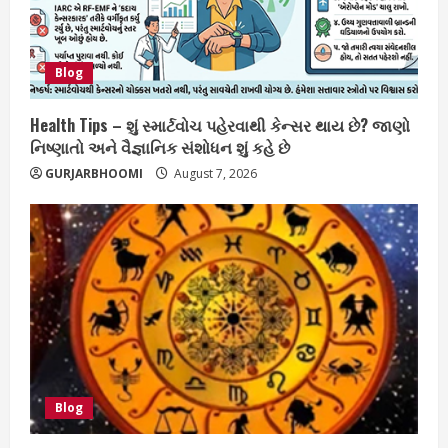
Blog
Health Tips – શું સ્માર્ટવોચ પહેરવાથી કેન્સર થાય છે? જાણો
નિષ્ણાતો અને વૈજ્ઞાનિક સંશોધન શું કહે છે
GURJARBHOOMI
August 7, 2026
Blog