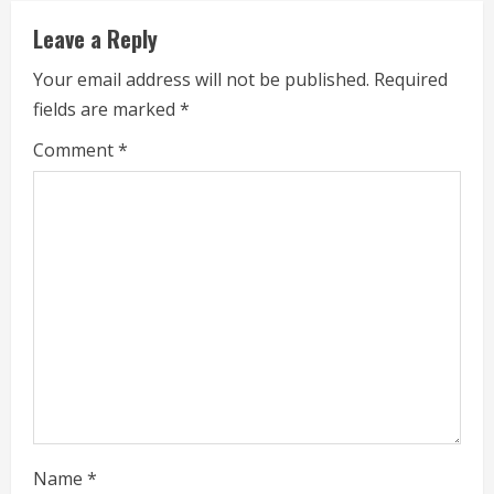
n
Leave a Reply
u
Your email address will not be published.
Required
e
fields are marked
*
R
Comment
*
e
a
d
i
n
g
Name
*