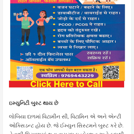
ઇમ્યુનિટી બુસ્ટ થાય છે
લોબિયા દાળમાં વિટામીન સી, વિટામિન એ અને એન્ટી
ઓક્સિડન્ટ હોય છે. જે ઈમ્યુન સિસ્ટમને બુસ્ટ કરે છે.