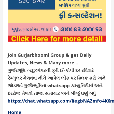
Join Gurjarbhoomi Group & get Daily
Updates, News & Many more…
ગુર્જરભૂમિ ન્યૂઝપેપરની ફ્રી ઈ-કોપી દર રવિવારે
રેગ્યુલર મેળવવા નીચે આપેલ લીંક પર ક્લિક કરો અને
જોડાઓ ગુર્જરભૂમિના whatsapp કમ્યુનિટીમાં અને
દરરોજ મેળવો તાજા સમાચાર અને બીજું ઘણું બધું
https://chat.whatsapp.com/IiegbNAZmfo4K6
Home