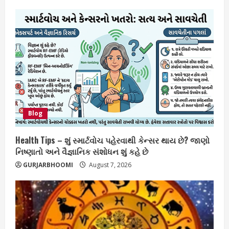
Blog
Health Tips – શું સ્માર્ટવોચ પહેરવાથી કેન્સર થાય છે? જાણો
નિષ્ણાતો અને વૈજ્ઞાનિક સંશોધન શું કહે છે
GURJARBHOOMI
August 7, 2026