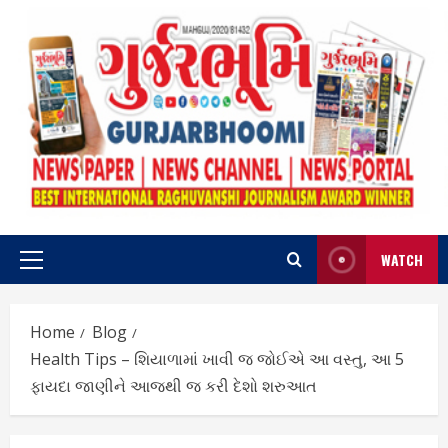
Skip
to
content
WATCH
Primary
Menu
Home
Blog
Health Tips – શિયાળામાં ખાવી જ જોઈએ આ વસ્તુ, આ 5
ફાયદા જાણીને આજથી જ કરી દેશો શરુઆત