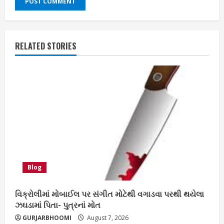
RELATED STORIES
Blog
વિક્રોલીમાં મોબાઈલ પર સંગીત મોટેથી વગાડવા પરથી થયેલા
ઝઘડામાં પિતા- પુત્રનાં મોત
GURJARBHOOMI
August 7, 2026