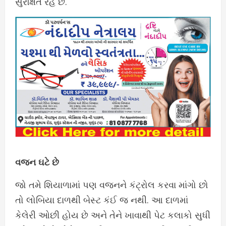
સુરક્ષિત રહે છે.
વજન ઘટે છે
જો તમે શિયાળામાં પણ વજનને કંટ્રોલ કરવા માંગો છો
તો લોબિયા દાળથી બેસ્ટ કંઈ જ નથી. આ દાળમાં
કેલેરી ઓછી હોય છે અને તેને ખાવાથી પેટ કલાકો સુધી