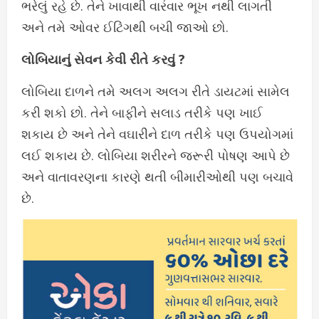
ભરેલું રહે છે. તેને ખાવાથી વારંવાર ભૂખ નથી લાગતી
અને તમે ઓવર ઈટિંગથી બચી જાઓ છો.
લોબિયાનું સેવન કેવી રીતે કરવું ?
લોબિયા દાળને તમે અલગ અલગ રીતે ડાયટમાં સામેલ
કરી શકો છો. તેને બાફીને સલાડ તરીકે પણ ખાઈ
શકાય છે અને તેને વઘારીને દાળ તરીકે પણ ઉપયોગમાં
લઈ શકાય છે. લોબિયા શરીરને જરૂરી પોષણ આપે છે
અને વાતાવરણના કારણે થતી બીમારીઓથી પણ બચાવે
છે.