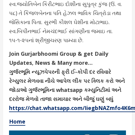
સ્વ.જ્યોતિબેન કિરીટભાઇ દોશીના સુપુત્ર કુંજ (ઉં. વ.
૫૮) તે કિંજલબેનના પતિ હેઝલ ભાવિક ચિત્રોડા તથા
જેસિકાના પિતા. સુરભી કૌશલ ઘેશીના મોટાભાઇ.
સ્વ.બિપીનભાઈ નેમચંદભાઈ સાંગણીના જમાઇ તા.
૧૫-૧-૨૫નાં શ્રીજીચરણ પામ્યા છે.
Join Gurjarbhoomi Group & get Daily
Updates, News & Many more…
ગુર્જરભૂમિ ન્યૂઝપેપરની ફ્રી ઈ-કોપી દર રવિવારે
રેગ્યુલર મેળવવા નીચે આપેલ લીંક પર ક્લિક કરો અને
જોડાઓ ગુર્જરભૂમિના whatsapp કમ્યુનિટીમાં અને
દરરોજ મેળવો તાજા સમાચાર અને બીજું ઘણું બધું
https://chat.whatsapp.com/IiegbNAZmfo4K6
Home