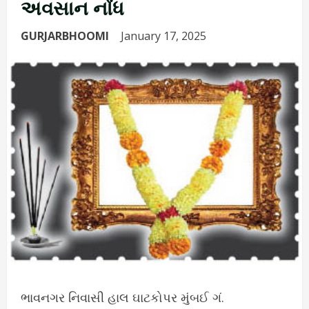
અવસાન નોંધ
GURJARBHOOMI
January 17, 2025
ભાવનગર નિવાસી હાલ ઘાટકોપર મુંબઈ ગં.