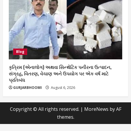
Blog
કૃત્રિમ (એનાલોગ) અથવા સિન્થેટિક પનીરના ઉત્પાદન,
સંગ્રહ, વિતરણ, વેચાણ અને ઉપયોગ પર એક વર્ષ માટે
પ્રતિબંધ
GURJARBHOOMI
August 6, 2026
Copyright © All rights reserved.
|
MoreNews
by AF
themes.