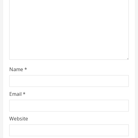
i
n
g
Name
*
Email
*
Website