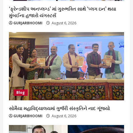
‘ફ્રેન્ડશીપ અનપ્લગ્ડ’ માં ગુરુભક્તિ સાથે ‘પ્લગ ઇન’ થયા
મુંબઈના હજારો યંગસ્ટર્સ
GURJARBHOOMI
August 6, 2026
Blog
સોમૈયા મહાવિદ્યાલયમાં ગુર્જરી સંસ્કૃતિને નાદ ગૂંજ્યો
GURJARBHOOMI
August 6, 2026