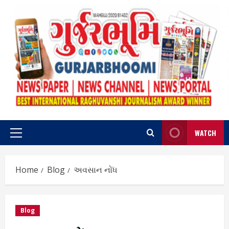
Skip
to
content
WATCH
Primary
Menu
Home
Blog
અવસાન નોંધ
Blog