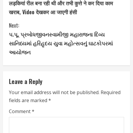
लड़कियां रील बना रही थी और तभी कुत्ते ने कर दिया काम
o
खराब, Video देखकर आ जाएगी हंसी
n
Next:
t
૫.પૂ. પ્રબોધજીવનસ્વામીજી મહારાજના દિવ્ય
i
સાનિધ્યમાં હરિહૃદય યુવા મહોત્સવનું ઘાટકોપરમાં
આયોજન
n
u
e
Leave a Reply
R
Your email address will not be published.
Required
fields are marked
*
e
Comment
*
a
d